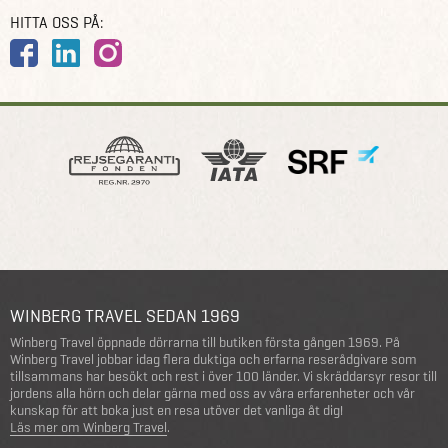
HITTA OSS PÅ:
WINBERG TRAVEL SEDAN 1969
Winberg Travel öppnade dörrarna till butiken första gången 1969. På
Winberg Travel jobbar idag flera duktiga och erfarna reserådgivare som
tillsammans har besökt och rest i över 100 länder. Vi skräddarsyr resor till
jordens alla hörn och delar gärna med oss av våra erfarenheter och vår
kunskap för att boka just en resa utöver det vanliga åt dig!
Läs mer om Winberg Travel
.