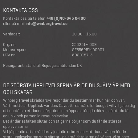
KONTAKTA OSS
Kontakta oss på telefon
+46 (0)40-645 04 90
eller på mail
info@winbergtravel.se
Vardagar:
10.00 - 16.00
Org. nr.:
556251-4009
Momsreg.nr.:
SE556251400901
IATA nr.:
8029157-3
Resegaranti ställd till
Rejsegarantifonden DK
DE STÖRSTA UPPLEVELSERNA ÄR DE DU SJÄLV ÄR MED
OCH SKAPAR
Winberg Travel skräddarsyr resor där du bestämmer hur, när och var.
Vårt motto är Upptäck världen. Oavsett resmål eller budget vill vi hjälpa dig
att upptäcka ett lands särprägel och öppna stängda dörrar, så att du får
en unik och personlig reseupplevelse.
Det är där asfalten slutar och stigarna börjar som du får de största
upplevelserna.
Vi hjälper dig att skräddarsy just din drömresa – att bana vägen för de
stora upplevelserna som väntar i de små detaljerna på vägen. Vi brinner