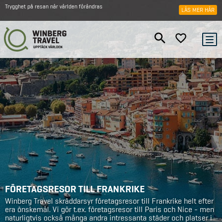
Trygghet på resan när världen förändras
LÄS MER HÄR
FÖRETAGSRESOR TILL FRANKRIKE
Winberg Travel skräddarsyr företagsresor till Frankrike helt efter
era önskemål. Vi gör t.ex. företagsresor till Paris och Nice - men
naturligtvis också många andra intressanta städer och platser i