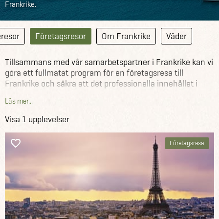
Frankrike.
eresor
Företagsresor
Om Frankrike
Väder
Tillsammans med vår samarbetspartner i Frankrike kan vi
göra ett fullmatat program för en företagsresa till
Frankrike och säkra att det professionella innehållet i
resan blir perfekt. Förutom flygbiljetter och boende kan vi
Läs mer...
hjälpa till med besök på olika företag och museer, samt
roliga teambuilding-aktiviteter. Vi hjälper er med hela
Visa 1 upplevelser
resan - från början till slut!
Företagsresa