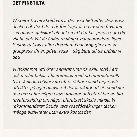
DET FINSTILTA
Winberg Travel skräddarsyr din resa helt efter dina egna
önskemål. Just det här förslaget är en av våra favoriter
- vi ändrar självklart till det så att det blir precis som du
vill ha det! Vill du ändra reslängd, hotellstandard, flyga
Business Class eller Premium Economy, göra om en
gruppresa till en privat resa – säg bara till så ordnar vi
det!
Vi bokar inte utflykter separat utan de skall ingå i ett
paket eller bokas tillsammans med ett internationellt
flyg. Vänligen observera att ni deltar i vandringar och
utflykter på eget ansvar så det är viktigt att ni meddelar
oss om ni har några tveksamheter och att ni har en bra
reseförsäkring om något oförutsett skulle hända. Vi
rekommenderar Gouda vars reseförsäkringar täcker
många aktiviteter utan extra kostnader.