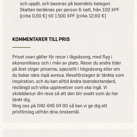
och uppåt, och baseras på boendets kategori.
Skatten beräknas per person & natt, från 100 XPF
(cirka 0,90 €) till 1 500 XPF (cirka 12,60 €)
KOMMENTARER TILL PRIS
Priset ovan gäller för resor i lågsäsong, med flyg i
ekonomiklass och i mån av plats. Reser du andra tider
på året stiger priserna, speciellt i högsäsong eller om
du bokar nära inpå avresa. Reseförslagen är tänkta som
inspiration, och du kan alltid ändra boendestandard,
reslängd och vilka upplevelser som ska ingå. Vi
skräddarsyr din resa så att den blir exakt som du har
tänkt dig.
Ring oss på 040-645 04 90 så kan vi ge dig ett
prisförslag utifrån dina önskemål.