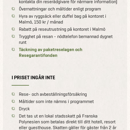
kontakta din reserådgivare för närmare information)
Övernattningar och måltider enligt program
Hyra av ryggsäck eller duffel bag på kontoret i
Malmö, 150 kr / månad
Rabatt på reseutrustning på kontoret i Malmö
Trygghet på resan - nödtelefon bemannad dygnet
runt
Täckning av paketreselagen och
Resegarantifonden
I PRISET INGÅR INTE
Rese- och avbeställningsförsäkring
Måltider som inte nämns i programmet
Dryck
Det tas ut en lokal stadsskatt på Franska
Polynesien som betalas direkt till ditt hotell, resort
eller guesthouse. Skatten gäller för gäster från 2 år