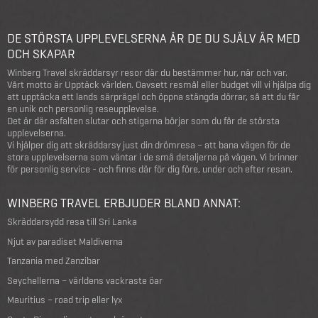
DE STÖRSTA UPPLEVELSERNA ÄR DE DU SJÄLV ÄR MED
OCH SKAPAR
Winberg Travel skräddarsyr resor där du bestämmer hur, när och var.
Vårt motto är Upptäck världen. Oavsett resmål eller budget vill vi hjälpa dig
att upptäcka ett lands särprägel och öppna stängda dörrar, så att du får
en unik och personlig reseupplevelse.
Det är där asfalten slutar och stigarna börjar som du får de största
upplevelserna.
Vi hjälper dig att skräddarsy just din drömresa – att bana vägen för de
stora upplevelserna som väntar i de små detaljerna på vägen. Vi brinner
för personlig service - och finns där för dig före, under och efter resan.
WINBERG TRAVEL ERBJUDER BLAND ANNAT:
Skräddarsydd resa till Sri Lanka
Njut av paradiset Maldiverna
Tanzania med Zanzibar
Seychellerna – världens vackraste öar
Mauritius – road trip eller lyx