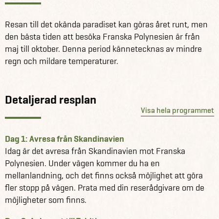
paradisstränder och betraktas som en av de vackraste
atollerna i Polynesien, med sin överdådiga
Resan till det okända paradiset kan göras året runt, men
undervattensvärld och charmerande ösamhällen.
den bästa tiden att besöka Franska Polynesien är från
maj till oktober. Denna period kännetecknas av mindre
Avsluta din resa på fantastiska Bora Bora där du återigen
regn och mildare temperaturer.
ska tillbringa fyra nätter i en overwater bungalow på Hotel
Maitai Polynesia. Bora Bora, som är en av Sällskapsöarna,
är berömd för sin betagande natur med frodiga
Detaljerad resplan
bergstoppar och kristallklara laguner där du kan snorkla,
Visa hela programmet
dyka och paddla kajak.
Winberg Travel arrangerar resor till i stort sett alla öar i
Dag 1: Avresa från Skandinavien
Franska Polynesien. Drömmer du om att besöka
Idag är det avresa från Skandinavien mot Franska
Fakarava, Moorea, Huahine eller Rangiroa kan vi även
Polynesien. Under vägen kommer du ha en
hjälpa till med detta. Det finns dessutom möjlighet att
mellanlandning, och det finns också möjlighet att göra
upp- eller nedgradera övernattningsstandarden samt
fler stopp på vägen. Prata med din reserådgivare om de
lägga till eller ta bort utflykter och upplevelser från
möjligheter som finns.
programmet nedan. Se det som inspiration till att skapa