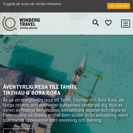
Trygghet på resan när världen förändras
LÄS MER HÄR
ÄVENTYRLIG RESA TILL TAHITI,
TIKEHAU & BORA BORA
Åk på en oförglömlig resa till Tahiti, Tikehau och Bora Bora, där
lyxiga resorts och overwater bungalows väntar på dig. Njut av
synen av frodiga bergstoppar, kristallklara laguner och några av
Polynesiens vackraste atoller som bjuder in till avkoppling samt
spännande upplevelser som snorkling och dykning.