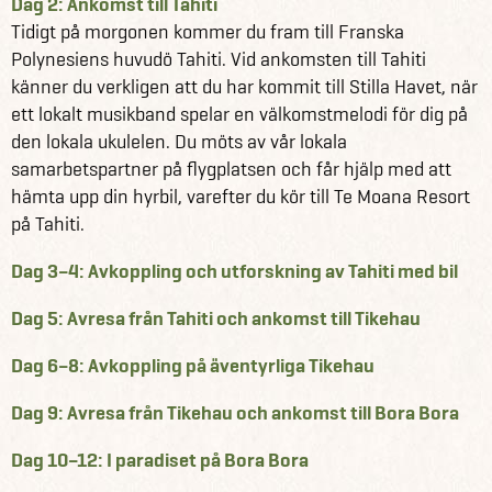
Dag 2: Ankomst till Tahiti
din drömresa till Franska Polynesien!
Tidigt på morgonen kommer du fram till Franska
Polynesiens huvudö Tahiti. Vid ankomsten till Tahiti
Se alla våra andra fantastiska reseförslag för Franska
känner du verkligen att du har kommit till Stilla Havet, när
Polynesien här
ett lokalt musikband spelar en välkomstmelodi för dig på
Läs mer om Franska Polynesien
den lokala ukulelen. Du möts av vår lokala
samarbetspartner på flygplatsen och får hjälp med att
hämta upp din hyrbil, varefter du kör till Te Moana Resort
på Tahiti.
Dag 3–4: Avkoppling och utforskning av Tahiti med bil
Dag 5: Avresa från Tahiti och ankomst till Tikehau
Dag 6–8: Avkoppling på äventyrliga Tikehau
Dag 9: Avresa från Tikehau och ankomst till Bora Bora
Dag 10–12: I paradiset på Bora Bora