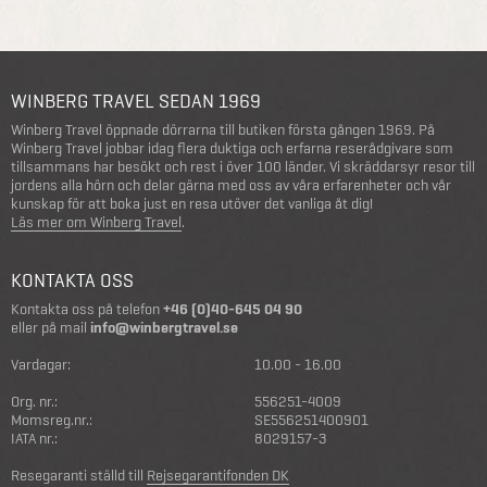
WINBERG TRAVEL SEDAN 1969
Winberg Travel öppnade dörrarna till butiken första gången 1969. På
Winberg Travel jobbar idag flera duktiga och erfarna reserådgivare som
tillsammans har besökt och rest i över 100 länder. Vi skräddarsyr resor till
jordens alla hörn och delar gärna med oss av våra erfarenheter och vår
kunskap för att boka just en resa utöver det vanliga åt dig!
Läs mer om Winberg Travel
.
KONTAKTA OSS
Kontakta oss på telefon
+46 (0)40-645 04 90
eller på mail
info@winbergtravel.se
Vardagar:
10.00 - 16.00
Org. nr.:
556251-4009
Momsreg.nr.:
SE556251400901
IATA nr.:
8029157-3
Resegaranti ställd till
Rejsegarantifonden DK