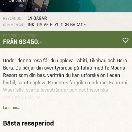
Se bilder
14 DAGAR
RESLÄNGD
INKLUSIVE FLYG OCH BAGAGE
KOMMENTAR
PER PERS V. 2 PERS
FRÅN 93 450:-
Franska
Under denna resa får du uppleva Tahiti, Tikehau och Bora
Polynesien
Reseförslag
Äventyrlig resa till Tahiti, Tikehau & Bora
Bora
Bora. Du börjar din äventyrsresa på Tahiti med Te Moana
Resort som din bas, varifrån du kan utforska ön i egen
hyrbil, samt uppleva Papeetes färgrika marknad, Faarumi
Waerfalls, svarta lavastränder och det historiska
Arahurahu Marae.
Läs mer...
Härifrån flyger du till Tikehau, en vacker atoll i Tuamotu-
ögruppen, där du tillbringar fyra nätter i en overwater
Bästa reseperiod
bungalow på Le Tikehau by Pearl. Tikehau är känd för sina