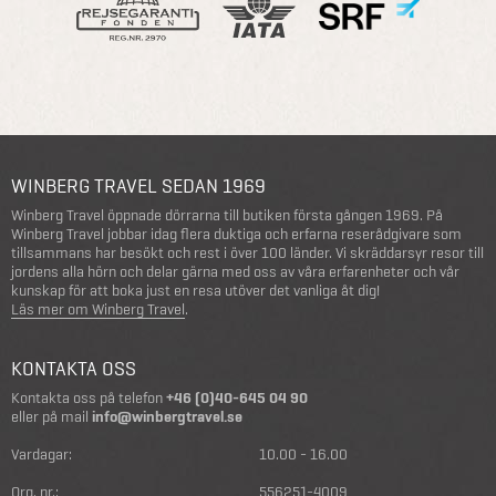
WINBERG TRAVEL SEDAN 1969
Winberg Travel öppnade dörrarna till butiken första gången 1969. På
Winberg Travel jobbar idag flera duktiga och erfarna reserådgivare som
tillsammans har besökt och rest i över 100 länder. Vi skräddarsyr resor till
jordens alla hörn och delar gärna med oss av våra erfarenheter och vår
kunskap för att boka just en resa utöver det vanliga åt dig!
Läs mer om Winberg Travel
.
KONTAKTA OSS
Kontakta oss på telefon
+46 (0)40-645 04 90
eller på mail
info@winbergtravel.se
Vardagar:
10.00 - 16.00
Org. nr.:
556251-4009