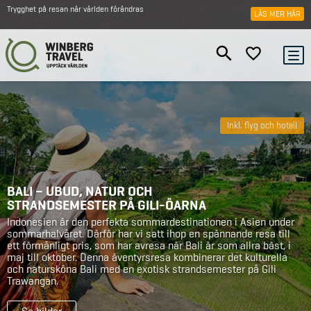
Trygghet på resan när världen förändras
LÄS MER HÄR
Inkl. flyg och hotell
BALI – UBUD, NATUR OCH
STRANDSEMESTER PÅ GILI-ÖARNA
Indonesien är den perfekta sommardestinationen i Asien under
sommarhalvåret. Därför har vi satt ihop en spännande resa till
ett förmånligt pris, som har avresa när Bali är som allra bäst, i
maj till oktober. Denna äventyrsresa kombinerar det kulturella
och natursköna Bali med en exotisk strandsemester på Gili
Trawangan.