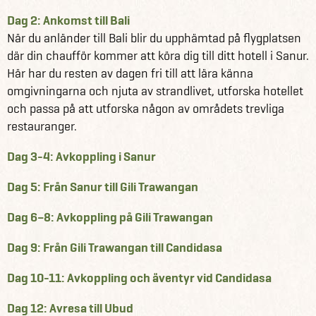
En upplevelseresa är en resa där både datum, flyg, hotell
Dag 2: Ankomst till Bali
och aktiviteter är fixade – allt till ett fast pris och med en
När du anländer till Bali blir du upphämtad på flygplatsen
stor dos upptäckarlust på köpet! Alla våra upplevelseresor
där din chaufför kommer att köra dig till ditt hotell i Sanur.
är individuella resor där transfer och utflykter sker i grupp,
Här har du resten av dagen fri till att lära känna
och de kan bokas direkt och är noga planerade av våra
omgivningarna och njuta av strandlivet, utforska hotellet
erfarna reseexperter som ser till att du garanteras det
och passa på att utforska någon av områdets trevliga
äventyr som är utmärkande för våra skräddarsydda resor.
restauranger.
Processen blir alltså enklare, smidigare och smartare för
dig som vill ut och fånga ditt nästa äventyr på denna
Dag 3-4: Avkoppling i Sanur
färdiga konceptresa.
Dag 5: Från Sanur till Gili Trawangan
Läs mer om våra andra härliga upplevelseresor här
Dag 6–8: Avkoppling på Gili Trawangan
Läs mer om Indonesien här.
Dag 9: Från Gili Trawangan till Candidasa
Dag 10-11: Avkoppling och äventyr vid Candidasa
Dag 12: Avresa till Ubud