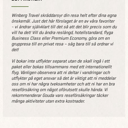
Winberg Travel skräddarsyr din resa helt efter dina egna
önskemål. Just det här förslaget är en av våra favoriter
- vi ändrar självklart till det så att det blir precis som du
vill ha det! Vill du ändra reslängd, hotellstandard, flyga
Business Class eller Premium Economy, göra om en
gruppresa till en privat resa – säg bara till så ordnar vi
det!
Vi bokar inte utflykter separat utan de skall ingå i ett
paket eller bokas tillsammans med ett internationellt
flyg. Vänligen observera att ni deltar i vandringar och
utflykter på eget ansvar så det är viktigt att ni meddelar
oss om ni har några tveksamheter och att ni har en bra
reseförsäkring om något oförutsett skulle hända. Vi
rekommenderar Gouda vars reseförsäkringar täcker
många aktiviteter utan extra kostnader.