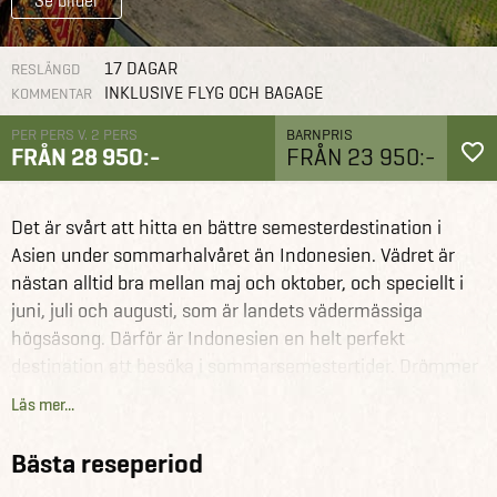
Se bilder
17 DAGAR
RESLÄNGD
INKLUSIVE FLYG OCH BAGAGE
KOMMENTAR
PER PERS V. 2 PERS
BARNPRIS
FRÅN 28 950:-
FRÅN 23 950:-
Indonesien och
Det är svårt att hitta en bättre semesterdestination i
Bali
Reseförslag
Bali – Ubud, natur och strandsemester på
Gili-öarna
Asien under sommarhalvåret än Indonesien. Vädret är
nästan alltid bra mellan maj och oktober, och speciellt i
juni, juli och augusti, som är landets vädermässiga
högsäsong. Därför är Indonesien en helt perfekt
destination att besöka i sommarsemestertider. Drömmer
du istället om att uppleva de gudomliga öarna utan allt för
Läs mer...
många andra turister, så har vi även lagt upp en avresa i
maj och en i september.
Bästa reseperiod
På den här resan upplever du den mysiga strandorten