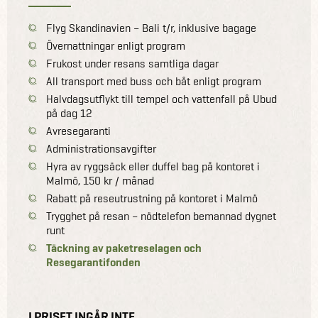
Flyg Skandinavien – Bali t/r, inklusive bagage
Övernattningar enligt program
Frukost under resans samtliga dagar
All transport med buss och båt enligt program
Halvdagsutflykt till tempel och vattenfall på Ubud
på dag 12
Avresegaranti
Administrationsavgifter
Hyra av ryggsäck eller duffel bag på kontoret i
Malmö, 150 kr / månad
Rabatt på reseutrustning på kontoret i Malmö
Trygghet på resan – nödtelefon bemannad dygnet
runt
Täckning av paketreselagen och
Resegarantifonden
I PRISET INGÅR INTE