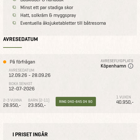
Minst ett par stadiga skor
Hatt, solkräm & myggspray
Eventuella åksjuketabletter till båtresorna
AVRESEDATUM
AVRESEFLYGPLATS
På förfrågan
Köpenhamn
AVRESEDATUM
12.09.26 - 28.09.26
BOKA SENAST
12-07-2026
1 VUXEN
2-3 VUXNA
BARN (2-11)
40.950,-
RING 040-645 04 90
28.950,-
23.950,-
I PRISET INGÅR