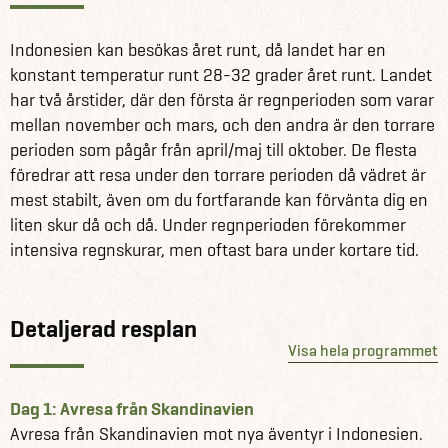
Sanur, innan du reser vidare till ön Gili Trawangan, där
livet pågår i ett helt annat och lugnare tempo än vad vi är
Indonesien kan besökas året runt, då landet har en
vana vid hemifrån. Ön är känd för sina vackra
konstant temperatur runt 28-32 grader året runt. Landet
omgivningar, sitt azurblåa vatten och sina enastående
har två årstider, där den första är regnperioden som varar
korallrev. Tillbaka på Bali ställer du in kursen mot den
mellan november och mars, och den andra är den torrare
charmerande, men inte särskilt välbesökta, staden
perioden som pågår från april/maj till oktober. De flesta
Candidasa, där du får upplevelsen av ett lugnare och
föredrar att resa under den torrare perioden då vädret är
mindre turistigt Bali. Resan avslutas i Balis kulturella
mest stabilt, även om du fortfarande kan förvänta dig en
centrum Ubud, varifrån det är lätt att åka på utflykter
liten skur då och då. Under regnperioden förekommer
bland öns enastående natur.
intensiva regnskurar, men oftast bara under kortare tid.
Se fram emot:
Balis vidunderliga natur och det frodiga höglandet
Detaljerad resplan
Gili Trawangans härliga stränder
Visa hela programmet
Candidadas annorlunda och stillsamma atmosfär
Balis fascinerande kultur och religion
Dag 1: Avresa från Skandinavien
Vad är en upplevelseresa?
Avresa från Skandinavien mot nya äventyr i Indonesien.