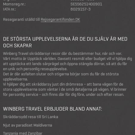
Momsreg.nr.:
SE556251400901
IATA nr.:
8029157-3
Resegaranti ställd till
Rejsegarantifonden DK
DE STÖRSTA UPPLEVELSERNA ÄR DE DU SJÄLV ÄR MED
OCH SKAPAR
Winberg Travel skräddarsyr resor där du bestämmer hur, när och var.
Vårt motto är Upptäck världen. Oavsett resmål eller budget vill vi hjälpa dig
att upptäcka ett lands särprägel och öppna stängda dörrar, så att du får
en unik och personlig reseupplevelse.
Det är där asfalten slutar och stigarna börjar som du får de största
upplevelserna.
Vi hjälper dig att skräddarsy just din drömresa – att bana vägen för de
stora upplevelserna som väntar i de små detaljerna på vägen. Vi brinner
för personlig service - och finns där för dig före, under och efter resan.
WINBERG TRAVEL ERBJUDER BLAND ANNAT:
Skräddarsydd resa till Sri Lanka
Njut av paradiset Maldiverna
Tanzania med Zanzibar