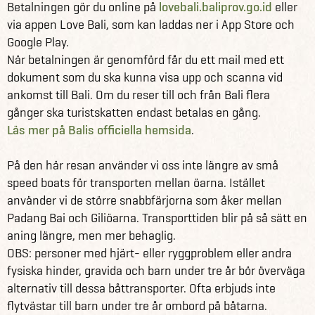
Betalningen gör du online på
lovebali.baliprov.go.id
eller
via appen Love Bali, som kan laddas ner i App Store och
Google Play.
När betalningen är genomförd får du ett mail med ett
dokument som du ska kunna visa upp och scanna vid
ankomst till Bali. Om du reser till och från Bali flera
gånger ska turistskatten endast betalas en gång.
Läs mer på Balis officiella hemsida
.
På den här resan använder vi oss inte längre av små
speed boats för transporten mellan öarna. Istället
använder vi de större snabbfärjorna som åker mellan
Padang Bai och Giliöarna. Transporttiden blir på så sätt en
aning längre, men mer behaglig.
OBS: personer med hjärt- eller ryggproblem eller andra
fysiska hinder, gravida och barn under tre år bör överväga
alternativ till dessa båttransporter. Ofta erbjuds inte
flytvästar till barn under tre år ombord på båtarna.