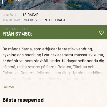
Se bilder
18 DAGAR
RESLÄNGD
INKLUSIVE FLYG OCH BAGAGE
KOMMENTAR
PER PERS V. 2 PERS
FRÅN 67 450:-
Nya Zeeland
Reseförslag
Öluff i Franska Polynesien
De många öarna, som erbjuder fantastisk vandring,
dykning och snorkling i världsklass samt massor av kultur,
är definitivt inom räckhåll. Under 14 dagar befinner du dig
på små, unika resorts på öarna Raiatea, Tikehau och
Fakarava. Dagarna fylls med snorkling, dykning, paddling,
cykelturer, läsning, en middagslur i hängmattan,
promenader längs vattnet i solnedgången och ren
Läs mer...
avkoppling i de orörda omgivningarna.
Bästa reseperiod
Vi har valt ut de mest charmerande, polynesiska