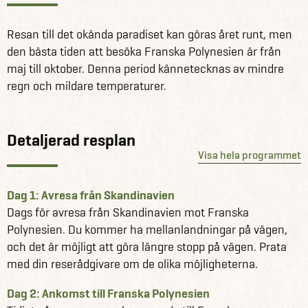
budgetresorten och inkluderat hyrbil under hela vistelsen
på Moorea, så att du kan utforska ön på egen hand. Du
Resan till det okända paradiset kan göras året runt, men
kommer nära inpå den lokala kulturen under en dagstur i
den bästa tiden att besöka Franska Polynesien är från
kanot tillsammans med en lokal, polynesisk fiskare, där
maj till oktober. Denna period kännetecknas av mindre
du tillagar dagens fångst hemma hos honom och hans
regn och mildare temperaturer.
familj. Snorkling med knölvalar är också inkluderat
(möjligt från juli/augusti till november), men kan väljas
bort eller ändras till en valsafari. Du reser med färja till
Detaljerad resplan
Moorea från Tahiti, medan transport mellan Moorea,
Visa hela programmet
Raiatea och Fakarava görs med flyg. Det är en fantastisk
upplevelse att se atoller och korallrev från luften!
Dag 1: Avresa från Skandinavien
Winberg Travel arrangerar resor till i stort sett alla öar i
Dags för avresa från Skandinavien mot Franska
Franska Polynesien, så om du drömmer om att besöka
Polynesien. Du kommer ha mellanlandningar på vägen,
Bora Bora, Moorea, Tahiti eller Rangiroa kan vi även hjälpa
och det är möjligt att göra längre stopp på vägen. Prata
till med det. Det finns dessutom möjlighet att upp- eller
med din reserådgivare om de olika möjligheterna.
nedgradera övernattningsstandarden samt lägga till eller
Dag 2: Ankomst till Franska Polynesien
ta bort utflykter och upplevelser från programmet nedan.