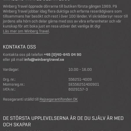
Winberg Travel öppnade dörrarna till butiken första gången 1969. På
Winberg Travel jobbar idag flera duktiga och erfarna reserådgivare som
tillsammans har besökt och rest i över 100 länder. Vi skräddarsyr resor till
jordens alla hörn och delar gärna med oss av våra erfarenheter och vår
kunskap för att boka just en resa utöver det vanliga åt dig!
Läs mer om Winberg Travel
.
KONTAKTA OSS
Kontakta oss på telefon
+46 (0)40-645 04 90
eller på mail
info@winbergtravel.se
Vardagar:
10.00 - 16.00
Org. nr.:
556251-4009
Momsreg.nr.:
SE556251400901
IATA nr.:
8029157-3
Resegaranti ställd till
Rejsegarantifonden DK
DE STÖRSTA UPPLEVELSERNA ÄR DE DU SJÄLV ÄR MED
OCH SKAPAR