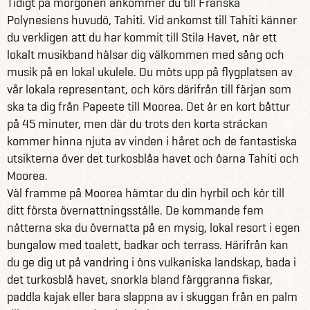
Tidigt på morgonen ankommer du till Franska
Se det som inspiration till att skapa din drömresa till
Polynesiens huvudö, Tahiti. Vid ankomst till Tahiti känner
Franska Polynesien!
du verkligen att du har kommit till Stila Havet, när ett
lokalt musikband hälsar dig välkommen med sång och
Se alla våra andra fantastiska reseförslag för Franska
musik på en lokal ukulele. Du möts upp på flygplatsen av
Polynesien här
vår lokala representant, och körs därifrån till färjan som
Läs mer om Franska Polynesien
ska ta dig från Papeete till Moorea. Det är en kort båttur
på 45 minuter, men där du trots den korta sträckan
kommer hinna njuta av vinden i håret och de fantastiska
utsikterna över det turkosblåa havet och öarna Tahiti och
Moorea.
Väl framme på Moorea hämtar du din hyrbil och kör till
ditt första övernattningsställe. De kommande fem
nätterna ska du övernatta på en mysig, lokal resort i egen
bungalow med toalett, badkar och terrass. Härifrån kan
du ge dig ut på vandring i öns vulkaniska landskap, bada i
det turkosblå havet, snorkla bland färggranna fiskar,
paddla kajak eller bara slappna av i skuggan från en palm