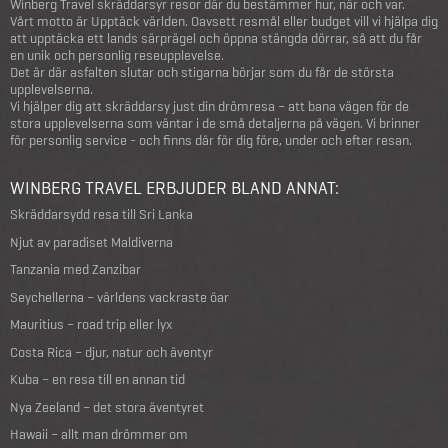
Winberg Travel skräddarsyr resor där du bestämmer hur, när och var.
Vårt motto är Upptäck världen. Oavsett resmål eller budget vill vi hjälpa dig
att upptäcka ett lands särprägel och öppna stängda dörrar, så att du får
en unik och personlig reseupplevelse.
Det är där asfalten slutar och stigarna börjar som du får de största
upplevelserna.
Vi hjälper dig att skräddarsy just din drömresa – att bana vägen för de
stora upplevelserna som väntar i de små detaljerna på vägen. Vi brinner
för personlig service - och finns där för dig före, under och efter resan.
WINBERG TRAVEL ERBJUDER BLAND ANNAT:
Skräddarsydd resa till Sri Lanka
Njut av paradiset Maldiverna
Tanzania med Zanzibar
Seychellerna – världens vackraste öar
Mauritius – road trip eller lyx
Costa Rica – djur, natur och äventyr
Kuba – en resa till en annan tid
Nya Zeeland – det stora äventyret
Hawaii – allt man drömmer om