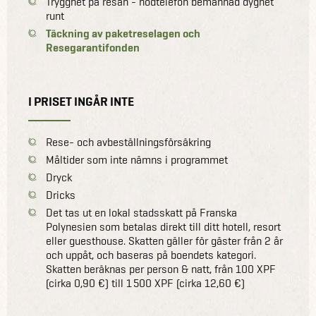
Trygghet på resan - nödtelefon bemannad dygnet
runt
Täckning av paketreselagen och
Resegarantifonden
I PRISET INGÅR INTE
Rese- och avbeställningsförsäkring
Måltider som inte nämns i programmet
Dryck
Dricks
Det tas ut en lokal stadsskatt på Franska
Polynesien som betalas direkt till ditt hotell, resort
eller guesthouse. Skatten gäller för gäster från 2 år
och uppåt, och baseras på boendets kategori.
Skatten beräknas per person & natt, från 100 XPF
(cirka 0,90 €) till 1 500 XPF (cirka 12,60 €)