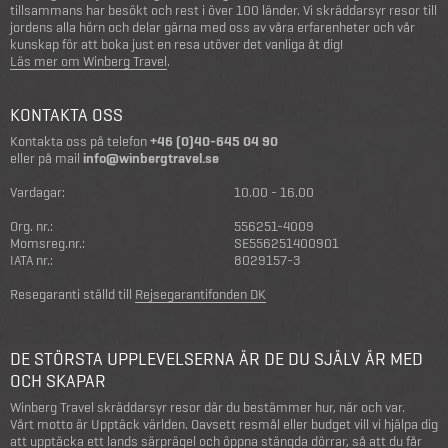
tillsammans har besökt och rest i över 100 länder. Vi skräddarsyr resor till
jordens alla hörn och delar gärna med oss av våra erfarenheter och vår
kunskap för att boka just en resa utöver det vanliga åt dig!
Läs mer om Winberg Travel
.
KONTAKTA OSS
Kontakta oss på telefon
+46 (0)40-645 04 90
eller på mail
info@winbergtravel.se
Vardagar:
10.00 - 16.00
Org. nr.:
556251-4009
Momsreg.nr.:
SE556251400901
IATA nr.:
8029157-3
Resegaranti ställd till
Rejsegarantifonden DK
DE STÖRSTA UPPLEVELSERNA ÄR DE DU SJÄLV ÄR MED
OCH SKAPAR
Winberg Travel skräddarsyr resor där du bestämmer hur, när och var.
Vårt motto är Upptäck världen. Oavsett resmål eller budget vill vi hjälpa dig
att upptäcka ett lands särprägel och öppna stängda dörrar, så att du får