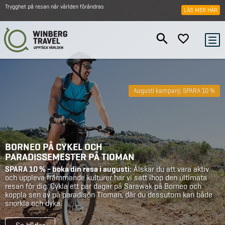
Trygghet på resan när världen förändras
LÄS MER HÄR
Augusti kampanj: SPARA 10 %
BORNEO PÅ CYKEL OCH
PARADISSEMESTER PÅ TIOMAN
SPARA 10 % - boka din resa i augusti:
Älskar du att vara aktiv
och uppleva främmande kulturer har vi satt ihop den ultimata
resan för dig. Cykla ett par dagar på Sarawak på Borneo och
koppla sen av på paradisön Tioman, där du dessutom kan både
snorkla och dyka.