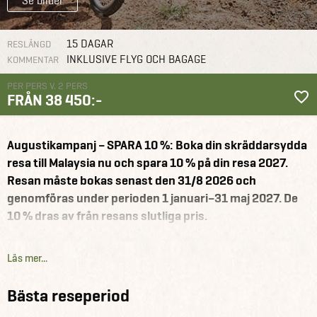
Se bilder
15 DAGAR
RESLÄNGD
INKLUSIVE FLYG OCH BAGAGE
KOMMENTAR
PER PERS V. 2 PERS
FRÅN 38 450:-
Malaysia och
Augustikampanj – SPARA 10 %: Boka din skräddarsydda
Borneo
Reseförslag
Cykeltur på Borneo och paradissemester
på Tioman
resa till Malaysia nu och spara 10 % på din resa 2027.
Resan måste bokas senast den 31/8 2026 och
genomföras under perioden 1 januari–31 maj 2027. De
10 % dras av från resans slutliga pris.
Upplev Sarawak på Borneo på cykel och i kajak, Singapore
Läs mer...
och slutligen den vackra paradisön Tioman. Under den
här resan kommer du både till djungeln, besöker
Bästa reseperiod
metropolen Singapore, och avslutar resan med en