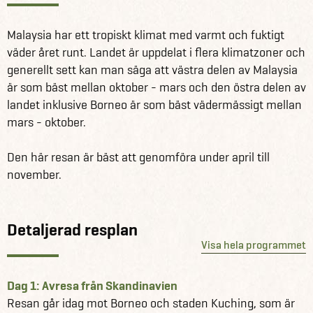
vistelse på härliga, exotiska Tioman. Här kan du njuta av
de vackra stränderna eller fortsätta den aktiva semestern
Malaysia har ett tropiskt klimat med varmt och fuktigt
genom dykning eller snorkling i det knallblåa havet. Du får
väder året runt. Landet är uppdelat i flera klimatzoner och
även uppleva lite av Borneos kultur och se de
generellt sett kan man säga att västra delen av Malaysia
fascinerande orangutangerna på Matang Wildlife Center.
är som bäst mellan oktober - mars och den östra delen av
landet inklusive Borneo är som bäst vädermässigt mellan
Se alla våra andra fantastiska reseförslag för Malaysia
mars - oktober.
här
Läs mer om Malaysia här.
Den här resan är bäst att genomföra under april till
november.
Detaljerad resplan
Visa hela programmet
Dag 1: Avresa från Skandinavien
Resan går idag mot Borneo och staden Kuching, som är