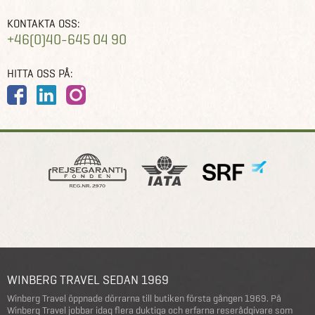
KONTAKTA OSS:
+46(0)40-645 04 90
HITTA OSS PÅ:
WINBERG TRAVEL SEDAN 1969
Winberg Travel öppnade dörrarna till butiken första gången 1969. På
Winberg Travel jobbar idag flera duktiga och erfarna reserådgivare som