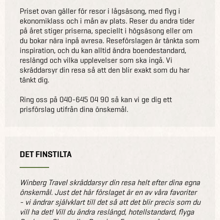
Priset ovan gäller för resor i lågsäsong, med flyg i
ekonomiklass och i mån av plats. Reser du andra tider
på året stiger priserna, speciellt i högsäsong eller om
du bokar nära inpå avresa. Reseförslagen är tänkta som
inspiration, och du kan alltid ändra boendestandard,
reslängd och vilka upplevelser som ska ingå. Vi
skräddarsyr din resa så att den blir exakt som du har
tänkt dig.
Ring oss på 040-645 04 90 så kan vi ge dig ett
prisförslag utifrån dina önskemål.
DET FINSTILTA
Winberg Travel skräddarsyr din resa helt efter dina egna
önskemål. Just det här förslaget är en av våra favoriter
- vi ändrar självklart till det så att det blir precis som du
vill ha det! Vill du ändra reslängd, hotellstandard, flyga