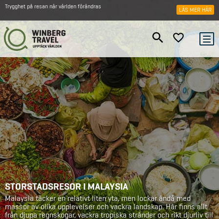
Trygghet på resan när världen förändras
LÄS MER HÄR
STORSTADSRESOR I MALAYSIA
Malaysia täcker en relativt liten yta, men lockar ändå med
massor av olika upplevelser och vackra landskap. Här finns allt
från djupa regnskogar, vackra tropiska stränder och rikt djurliv till