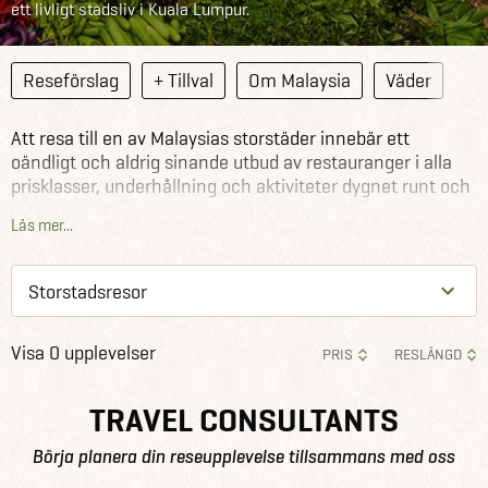
ett livligt stadsliv i Kuala Lumpur.
Reseförslag
+ Tillval
Om Malaysia
Väder
Att resa till en av Malaysias storstäder innebär ett
oändligt och aldrig sinande utbud av restauranger i alla
prisklasser, underhållning och aktiviteter dygnet runt och
en uppsjö av olika boendealternativ. Vi hjälper dig att
Läs mer...
gallra i havet av upplevelser och guidar dig till det som
passar din smak och plånbok. Vi hjälper dig också att
kombinera storstadsbesöket med fortsatta resor i
Malaysia, eller varför inte med vidare färd till ännu en
spännande storstad.
Visa 0 upplevelser
Se våra övriga storstadsresor runtom i världen
.
PRIS
RESLÄNGD
TRAVEL CONSULTANTS
Börja planera din reseupplevelse tillsammans med oss