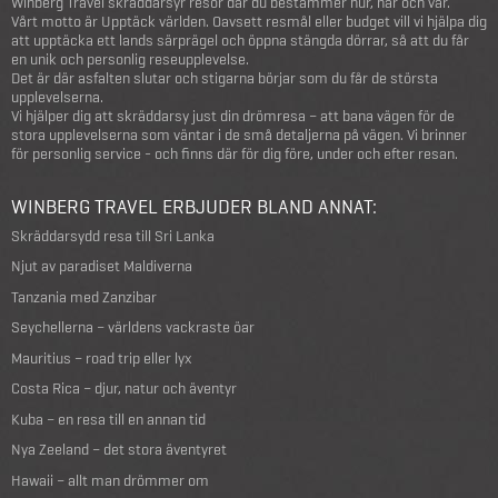
Winberg Travel skräddarsyr resor där du bestämmer hur, när och var.
Vårt motto är Upptäck världen. Oavsett resmål eller budget vill vi hjälpa dig
att upptäcka ett lands särprägel och öppna stängda dörrar, så att du får
en unik och personlig reseupplevelse.
Det är där asfalten slutar och stigarna börjar som du får de största
upplevelserna.
Vi hjälper dig att skräddarsy just din drömresa – att bana vägen för de
stora upplevelserna som väntar i de små detaljerna på vägen. Vi brinner
för personlig service - och finns där för dig före, under och efter resan.
WINBERG TRAVEL ERBJUDER BLAND ANNAT:
Skräddarsydd resa till Sri Lanka
Njut av paradiset Maldiverna
Tanzania med Zanzibar
Seychellerna – världens vackraste öar
Mauritius – road trip eller lyx
Costa Rica – djur, natur och äventyr
Kuba – en resa till en annan tid
Nya Zeeland – det stora äventyret
Hawaii – allt man drömmer om