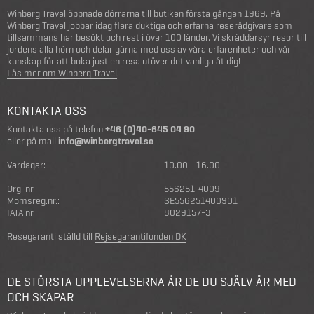
Winberg Travel öppnade dörrarna till butiken första gången 1969. På
Winberg Travel jobbar idag flera duktiga och erfarna reserådgivare som
tillsammans har besökt och rest i över 100 länder. Vi skräddarsyr resor till
jordens alla hörn och delar gärna med oss av våra erfarenheter och vår
kunskap för att boka just en resa utöver det vanliga åt dig!
Läs mer om Winberg Travel
.
KONTAKTA OSS
Kontakta oss på telefon
+46 (0)40-645 04 90
eller på mail
info@winbergtravel.se
Vardagar:
10.00 - 16.00
Org. nr.:
556251-4009
Momsreg.nr.:
SE556251400901
IATA nr.:
8029157-3
Resegaranti ställd till
Rejsegarantifonden DK
DE STÖRSTA UPPLEVELSERNA ÄR DE DU SJÄLV ÄR MED
OCH SKAPAR