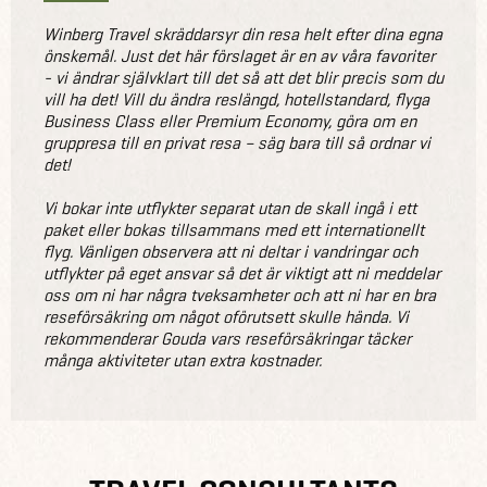
Winberg Travel skräddarsyr din resa helt efter dina egna
önskemål. Just det här förslaget är en av våra favoriter
- vi ändrar självklart till det så att det blir precis som du
vill ha det! Vill du ändra reslängd, hotellstandard, flyga
Business Class eller Premium Economy, göra om en
gruppresa till en privat resa – säg bara till så ordnar vi
det!
Vi bokar inte utflykter separat utan de skall ingå i ett
paket eller bokas tillsammans med ett internationellt
flyg. Vänligen observera att ni deltar i vandringar och
utflykter på eget ansvar så det är viktigt att ni meddelar
oss om ni har några tveksamheter och att ni har en bra
reseförsäkring om något oförutsett skulle hända. Vi
rekommenderar Gouda vars reseförsäkringar täcker
många aktiviteter utan extra kostnader.