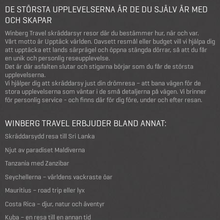
DE STÖRSTA UPPLEVELSERNA ÄR DE DU SJÄLV ÄR MED
OCH SKAPAR
Winberg Travel skräddarsyr resor där du bestämmer hur, när och var.
Vårt motto är Upptäck världen. Oavsett resmål eller budget vill vi hjälpa dig
att upptäcka ett lands särprägel och öppna stängda dörrar, så att du får
en unik och personlig reseupplevelse.
Det är där asfalten slutar och stigarna börjar som du får de största
upplevelserna.
Vi hjälper dig att skräddarsy just din drömresa – att bana vägen för de
stora upplevelserna som väntar i de små detaljerna på vägen. Vi brinner
för personlig service - och finns där för dig före, under och efter resan.
WINBERG TRAVEL ERBJUDER BLAND ANNAT:
Skräddarsydd resa till Sri Lanka
Njut av paradiset Maldiverna
Tanzania med Zanzibar
Seychellerna – världens vackraste öar
Mauritius – road trip eller lyx
Costa Rica – djur, natur och äventyr
Kuba – en resa till en annan tid