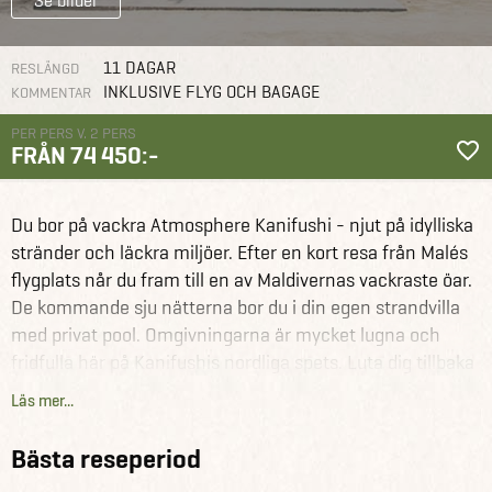
Se bilder
11 DAGAR
RESLÄNGD
INKLUSIVE FLYG OCH BAGAGE
KOMMENTAR
PER PERS V. 2 PERS
FRÅN 74 450:-
Maldiverna
Reseförslag
Maldiverna Deluxe
Du bor på vackra Atmosphere Kanifushi - njut på idylliska
stränder och läckra miljöer. Efter en kort resa från Malés
flygplats når du fram till en av Maldivernas vackraste öar.
De kommande sju nätterna bor du i din egen strandvilla
med privat pool. Omgivningarna är mycket lugna och
fridfulla här på Kanifushis nordliga spets. Luta dig tillbaka
och skäm bort dig med utsökt mat och dryck och
Läs mer...
vattenaktiviteter.
Bästa reseperiod
Se alla våra andra fantastiska reseförslag för Maldiverna