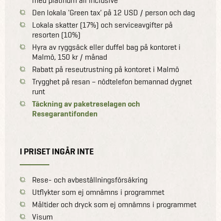
med platinum all inclusive
Den lokala 'Green tax' på 12 USD / person och dag
Lokala skatter (17%) och serviceavgifter på
resorten (10%)
Hyra av ryggsäck eller duffel bag på kontoret i
Malmö, 150 kr / månad
Rabatt på reseutrustning på kontoret i Malmö
Trygghet på resan – nödtelefon bemannad dygnet
runt
Täckning av paketreselagen och
Resegarantifonden
I PRISET INGÅR INTE
Rese- och avbeställningsförsäkring
Utflykter som ej omnämns i programmet
Måltider och dryck som ej omnämns i programmet
Visum