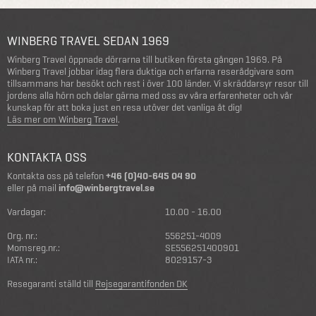
WINBERG TRAVEL SEDAN 1969
Winberg Travel öppnade dörrarna till butiken första gången 1969. På
Winberg Travel jobbar idag flera duktiga och erfarna reserådgivare som
tillsammans har besökt och rest i över 100 länder. Vi skräddarsyr resor till
jordens alla hörn och delar gärna med oss av våra erfarenheter och vår
kunskap för att boka just en resa utöver det vanliga åt dig!
Läs mer om Winberg Travel
.
KONTAKTA OSS
Kontakta oss på telefon
+46 (0)40-645 04 90
eller på mail
info@winbergtravel.se
Vardagar:
10.00 - 16.00
Org. nr.:
556251-4009
Momsreg.nr.:
SE556251400901
IATA nr.:
8029157-3
Resegaranti ställd till
Rejsegarantifonden DK