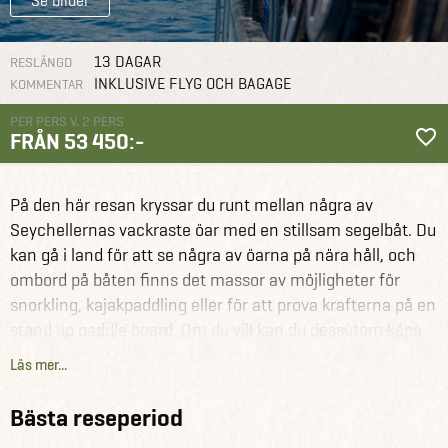
Se bilder
13 DAGAR
RESLÄNGD
INKLUSIVE FLYG OCH BAGAGE
KOMMENTAR
PER PERS V. 2 PERS
FRÅN 53 450:-
Seychellerna
Reseförslag
Upplev Seychellerna med segelbåt
På den här resan kryssar du runt mellan några av
Seychellernas vackraste öar med en stillsam segelbåt. Du
kan gå i land för att se några av öarna på nära håll, och
ombord på båten finns det massor av möjligheter för
snorkling, kajakpaddling eller för att prova krafterna på en
stand up paddle board. Om du vill kan du dessutom köpa
till dyk, eller ta den praktiska delen av ditt Padi
Läs mer...
dykcertifikat från båten.
Upplev Seychellerna på ett alldeles unikt sätt, medan
Bästa reseperiod
segelbåten i sakta mak glider fram i övärlden.