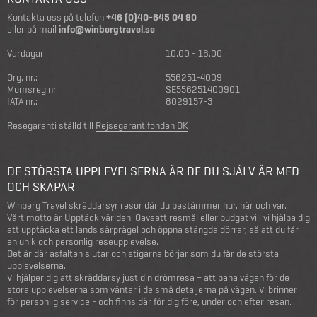
Kontakta oss på telefon
+46 (0)40-645 04 90
eller på mail
info@winbergtravel.se
Vardagar:
10.00 - 16.00
Org. nr.:
556251-4009
Momsreg.nr.:
SE556251400901
IATA nr.:
8029157-3
Resegaranti ställd till
Rejsegarantifonden DK
DE STÖRSTA UPPLEVELSERNA ÄR DE DU SJÄLV ÄR MED
OCH SKAPAR
Winberg Travel skräddarsyr resor där du bestämmer hur, när och var.
Vårt motto är Upptäck världen. Oavsett resmål eller budget vill vi hjälpa dig
att upptäcka ett lands särprägel och öppna stängda dörrar, så att du får
en unik och personlig reseupplevelse.
Det är där asfalten slutar och stigarna börjar som du får de största
upplevelserna.
Vi hjälper dig att skräddarsy just din drömresa – att bana vägen för de
stora upplevelserna som väntar i de små detaljerna på vägen. Vi brinner
för personlig service - och finns där för dig före, under och efter resan.