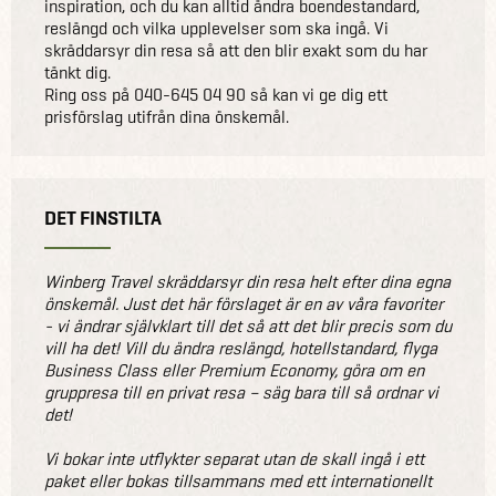
inspiration, och du kan alltid ändra boendestandard,
reslängd och vilka upplevelser som ska ingå. Vi
skräddarsyr din resa så att den blir exakt som du har
tänkt dig.
Ring oss på 040-645 04 90 så kan vi ge dig ett
prisförslag utifrån dina önskemål.
DET FINSTILTA
Winberg Travel skräddarsyr din resa helt efter dina egna
önskemål. Just det här förslaget är en av våra favoriter
- vi ändrar självklart till det så att det blir precis som du
vill ha det! Vill du ändra reslängd, hotellstandard, flyga
Business Class eller Premium Economy, göra om en
gruppresa till en privat resa – säg bara till så ordnar vi
det!
Vi bokar inte utflykter separat utan de skall ingå i ett
paket eller bokas tillsammans med ett internationellt