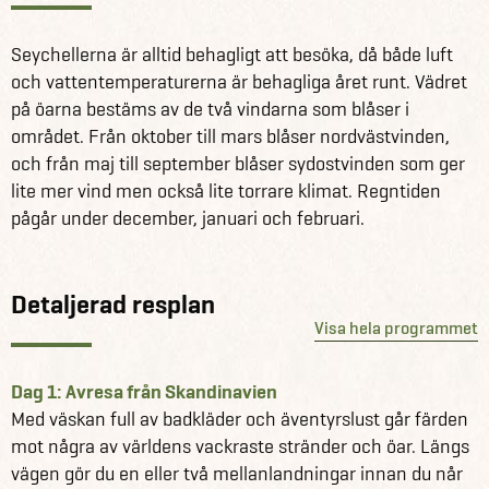
Läs mer om Seychellerna här
Seychellerna är alltid behagligt att besöka, då både luft
Se alla våra andra fantastiska reseförslag till
och vattentemperaturerna är behagliga året runt. Vädret
Seychellerna här
på öarna bestäms av de två vindarna som blåser i
området. Från oktober till mars blåser nordvästvinden,
och från maj till september blåser sydostvinden som ger
lite mer vind men också lite torrare klimat. Regntiden
pågår under december, januari och februari.
Detaljerad resplan
Visa hela programmet
Dag 1: Avresa från Skandinavien
Med väskan full av badkläder och äventyrslust går färden
mot några av världens vackraste stränder och öar. Längs
vägen gör du en eller två mellanlandningar innan du når