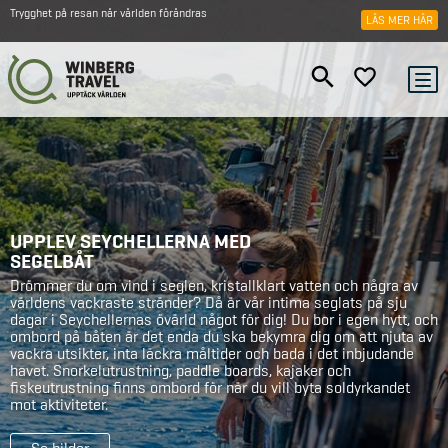
Trygghet på resan när världen förändras
LÄS MER HÄR
UPPLEV SEYCHELLERNA MED
SEGELBÅT
Drömmer du om vind i seglen, kristallklart vatten och några av
världens vackraste stränder? Då är vår intima seglats på sju
dagar i Seychellernas övärld något för dig! Du bor i egen hytt, och
ombord på båten är det enda du ska bekymra dig om att njuta av
vackra utsikter, inta läckra måltider och bada i det inbjudande
havet. Snorkelutrustning, paddle boards, kajaker och
fiskeutrustning finns ombord för när du vill byta soldyrkandet
mot aktiviteter.