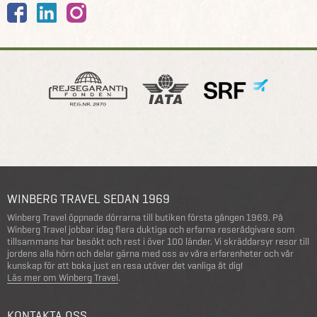
WINBERG TRAVEL SEDAN 1969
Winberg Travel öppnade dörrarna till butiken första gången 1969. På
Winberg Travel jobbar idag flera duktiga och erfarna reserådgivare som
tillsammans har besökt och rest i över 100 länder. Vi skräddarsyr resor till
jordens alla hörn och delar gärna med oss av våra erfarenheter och vår
kunskap för att boka just en resa utöver det vanliga åt dig!
Läs mer om Winberg Travel
.
KONTAKTA OSS