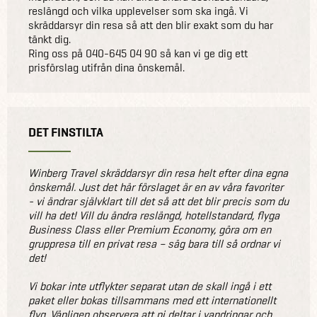
reslängd och vilka upplevelser som ska ingå. Vi
skräddarsyr din resa så att den blir exakt som du har
tänkt dig.
Ring oss på 040-645 04 90 så kan vi ge dig ett
prisförslag utifrån dina önskemål.
DET FINSTILTA
Winberg Travel skräddarsyr din resa helt efter dina egna
önskemål. Just det här förslaget är en av våra favoriter
- vi ändrar självklart till det så att det blir precis som du
vill ha det! Vill du ändra reslängd, hotellstandard, flyga
Business Class eller Premium Economy, göra om en
gruppresa till en privat resa – säg bara till så ordnar vi
det!
Vi bokar inte utflykter separat utan de skall ingå i ett
paket eller bokas tillsammans med ett internationellt
flyg. Vänligen observera att ni deltar i vandringar och