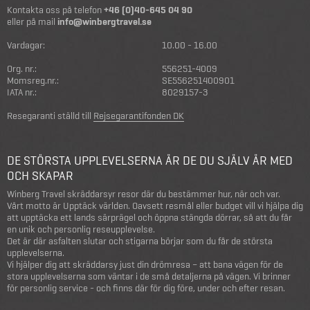
Kontakta oss på telefon
+46 (0)40-645 04 90
eller på mail
info@winbergtravel.se
Vardagar:
10.00 - 16.00
Org. nr.:
556251-4009
Momsreg.nr.:
SE556251400901
IATA nr.:
8029157-3
Resegaranti ställd till
Rejsegarantifonden DK
DE STÖRSTA UPPLEVELSERNA ÄR DE DU SJÄLV ÄR MED
OCH SKAPAR
Winberg Travel skräddarsyr resor där du bestämmer hur, när och var.
Vårt motto är Upptäck världen. Oavsett resmål eller budget vill vi hjälpa dig
att upptäcka ett lands särprägel och öppna stängda dörrar, så att du får
en unik och personlig reseupplevelse.
Det är där asfalten slutar och stigarna börjar som du får de största
upplevelserna.
Vi hjälper dig att skräddarsy just din drömresa – att bana vägen för de
stora upplevelserna som väntar i de små detaljerna på vägen. Vi brinner
för personlig service - och finns där för dig före, under och efter resan.