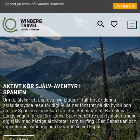
Trygghet på resan när världen förändras
LÄS MER HÄR
AKTIVT KÖR SJÄLV-ÄVENTYR I
SPANIEN
Om du älskar att uppleva nya platser i full fart är denna
skräddarsydda resa för dig! Rulla ner fönstret på din hyrbil och
njut av Spaniens landskap från San Sebastian till Barcelona.
Längs vägen får du lära känna Spanien bättre och fysiskt utmana
dig själv med häftiga aktiviteter som surfing i San Sebastian och
rappellering, vandring och forsränning vid Espot.