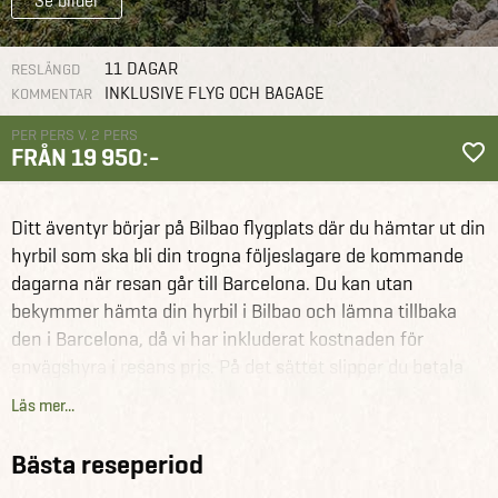
Se bilder
11 DAGAR
RESLÄNGD
INKLUSIVE FLYG OCH BAGAGE
KOMMENTAR
PER PERS V. 2 PERS
FRÅN 19 950:-
Spanien
Reseförslag
Aktivt kör själv-äventyr i Spanien
Ditt äventyr börjar på Bilbao flygplats där du hämtar ut din
hyrbil som ska bli din trogna följeslagare de kommande
dagarna när resan går till Barcelona. Du kan utan
bekymmer hämta din hyrbil i Bilbao och lämna tillbaka
den i Barcelona, då vi har inkluderat kostnaden för
envägshyra i resans pris. På det sättet slipper du betala
den här kostnaden väl på plats i Spanien.
Läs mer...
Första stoppen på resan är San Sebastián i Baskien, som
osar av nordspansk riviera-stämning och vidsträckta
Bästa reseperiod
sandstränder som ligger utspridda mellan bergstoppar