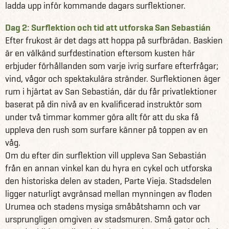
upplevelser för både kropp och själ.
ladda upp inför kommande dagars surflektioner.
Dag 2: Surflektion och tid att utforska San Sebastián
Se alla våra andra fantastiska reseförslag till Spanien
Efter frukost är det dags att hoppa på surfbrädan. Baskien
här
är en välkänd surfdestination eftersom kusten här
Läs mer om Spanien här
erbjuder förhållanden som varje ivrig surfare efterfrågar;
vind, vågor och spektakulära stränder. Surflektionen äger
rum i hjärtat av San Sebastián, där du får privatlektioner
baserat på din nivå av en kvalificerad instruktör som
under två timmar kommer göra allt för att du ska få
uppleva den rush som surfare känner på toppen av en
våg.
Om du efter din surflektion vill uppleva San Sebastián
från en annan vinkel kan du hyra en cykel och utforska
den historiska delen av staden, Parte Vieja. Stadsdelen
ligger naturligt avgränsad mellan mynningen av floden
Urumea och stadens mysiga småbåtshamn och var
ursprungligen omgiven av stadsmuren. Små gator och