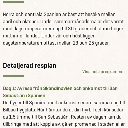
med magnifik panoramautsikt. Med en egen instruktör får
du prova på surfing, som är något av en livsstil här i San
Norra och centrala Spanien är bäst att besöka mellan
Sebastian.
april och oktober. Under sommarmånaderna är det varmt
med dagstemperaturer upp till 30 grader och ännu högre
Äventyret fortsätter till Espot som ligger i en floddal i
mitt inne i landet. Under vår och höst ligger
nationalparken Aigüestortes i Estany de Sant Maurici,
dagstemperaturen oftast mellan 18 och 25 grader.
nära gränsen till Frankrike. Upplev naturen på lite nya
sätt genom att testa forsränning, rappellering och
vandring i de förtrollande omgivningarna.
Detaljerad resplan
Visa hela programmet
Till sist kör du till Barcelona för att avsluta resan i en av
Europas mest spännande städer som bjuder på allt från
konst och arkitektur till strandliv med en härlig, palmklädd
Dag 1: Avresa från Skandinavien och ankomst till San
strandpromenad. Efter att du har lämnat tillbaka bilen har
Sebastián i Spanien
du tid på egen hand för att uppleva denna fantastiska
Du flyger till Spanien med ankomst senare samma dag till
stad, och för att få insikt i både kända och mer
Bilbao flygplats. Här hämtar du ut din hyrbil och kör sedan
undangömda pärlor har vi även inkluderat en guidad
ca 1,5 timme till San Sebastián. Resten av dagen kan du
cykeltur i resan. Det reseförslaget ger dig garanterat
tillbringa med att koppla av, gå en promenad i staden eller