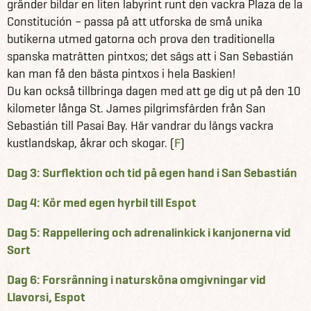
gränder bildar en liten labyrint runt den vackra Plaza de la
Constitución – passa på att utforska de små unika
butikerna utmed gatorna och prova den traditionella
spanska maträtten pintxos; det sägs att i San Sebastián
kan man få den bästa pintxos i hela Baskien!
Du kan också tillbringa dagen med att ge dig ut på den 10
kilometer långa St. James pilgrimsfärden från San
Sebastián till Pasai Bay. Här vandrar du längs vackra
kustlandskap, åkrar och skogar. (
F
)
Dag 3: Surflektion och tid på egen hand i San Sebastián
Dag 4: Kör med egen hyrbil till Espot
Dag 5: Rappellering och adrenalinkick i kanjonerna vid
Sort
Dag 6: Forsränning i natursköna omgivningar vid
Llavorsi, Espot