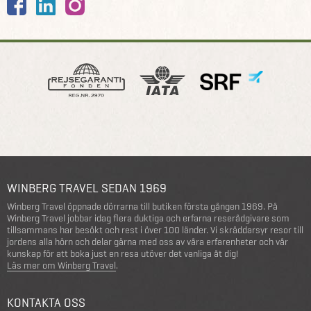
WINBERG TRAVEL SEDAN 1969
Winberg Travel öppnade dörrarna till butiken första gången 1969. På
Winberg Travel jobbar idag flera duktiga och erfarna reserådgivare som
tillsammans har besökt och rest i över 100 länder. Vi skräddarsyr resor till
jordens alla hörn och delar gärna med oss av våra erfarenheter och vår
kunskap för att boka just en resa utöver det vanliga åt dig!
Läs mer om Winberg Travel
.
KONTAKTA OSS