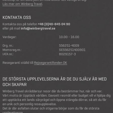
Läs mer om Winberg Travel
.
KONTAKTA OSS
Kontakta oss på telefon
+46 (0)40-645 04 90
eller på mail
info@winbergtravel.se
Vardagar:
10.00 - 16.00
Org. nr.:
556251-4009
Momsreg.nr.:
SE556251400901
IATA nr.:
8029157-3
Resegaranti ställd till
Rejsegarantifonden DK
DE STÖRSTA UPPLEVELSERNA ÄR DE DU SJÄLV ÄR MED
OCH SKAPAR
Winberg Travel skräddarsyr resor där du bestämmer hur, när och var.
Vårt motto är Upptäck världen. Oavsett resmål eller budget vill vi hjälpa dig
att upptäcka ett lands särprägel och öppna stängda dörrar, så att du får
en unik och personlig reseupplevelse.
Det är där asfalten slutar och stigarna börjar som du får de största
upplevelserna.