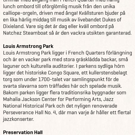
lunch ombord till oförglömlig musik från den unika
calliope-orgeln, driven med ånga! Kvällsturen bjuder på
en lika härlig middag till musik av livebandet Dukes of
Dixieland. Vare sig det är dag eller kväll ombord på
Natchez Steamboat så är den vackra utsikten garanterad.
Louis Armstrong Park
Louis Armstrong Park ligger i French Quarters förlängning
och är en vacker park med stora gräsklädda backar, små
laguner och kulturella auditorier. I parkens sydliga hörn
ligger det historiske Congo Square, ett kullerstensbelagt
torg som under 1700-talet var samlingspunkt för de
svarta slavarna som träffades här och spelade musik.
Bakom parken ligger flera traditionsrika byggnader som
Mahalia Jackson Center for Performing Arts, Jazz
National Historical Park och det nyligen renoverade
Perseverance Hall No. 4, där man varje år håller ett flertal
jazzkonserter.
Preservation Hall