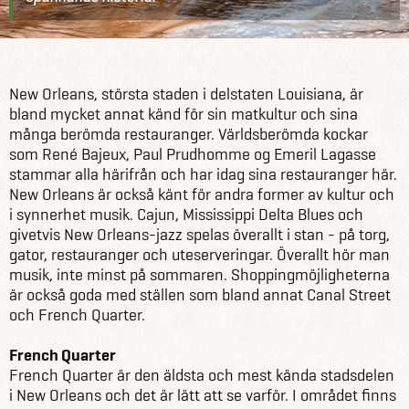
USA
Om USA
Inspiration
New Orleans
New Orleans, största staden i delstaten Louisiana, är
bland mycket annat känd för sin matkultur och sina
många berömda restauranger. Världsberömda kockar
som René Bajeux, Paul Prudhomme og Emeril Lagasse
stammar alla härifrån och har idag sina restauranger här.
New Orleans är också känt för andra former av kultur och
i synnerhet musik. Cajun, Mississippi Delta Blues och
givetvis New Orleans-jazz spelas överallt i stan - på torg,
gator, restauranger och uteserveringar. Överallt hör man
musik, inte minst på sommaren. Shoppingmöjligheterna
är också goda med ställen som bland annat Canal Street
och French Quarter.
French Quarter
French Quarter är den äldsta och mest kända stadsdelen
i New Orleans och det är lätt att se varför. I området finns