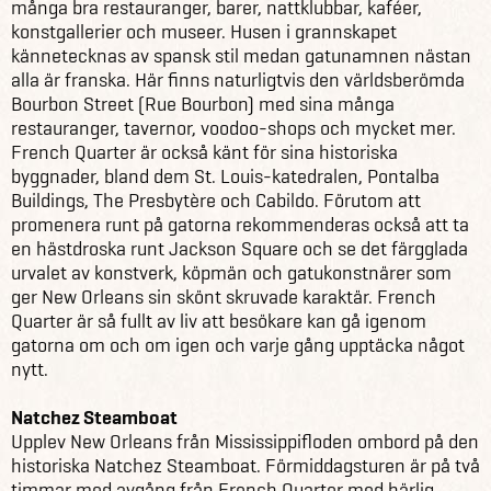
många bra restauranger, barer, nattklubbar, kaféer,
konstgallerier och museer. Husen i grannskapet
kännetecknas av spansk stil medan gatunamnen nästan
alla är franska. Här finns naturligtvis den världsberömda
Bourbon Street (Rue Bourbon) med sina många
restauranger, tavernor, voodoo-shops och mycket mer.
French Quarter är också känt för sina historiska
byggnader, bland dem St. Louis-katedralen, Pontalba
Buildings, The Presbytère och Cabildo. Förutom att
promenera runt på gatorna rekommenderas också att ta
en hästdroska runt Jackson Square och se det färgglada
urvalet av konstverk, köpmän och gatukonstnärer som
ger New Orleans sin skönt skruvade karaktär. French
Quarter är så fullt av liv att besökare kan gå igenom
gatorna om och om igen och varje gång upptäcka något
nytt.
Natchez Steamboat
Upplev New Orleans från Mississippifloden ombord på den
historiska Natchez Steamboat. Förmiddagsturen är på två
timmar med avgång från French Quarter med härlig