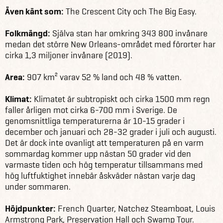
Även känt som:
The Crescent City och The Big Easy.
Folkmängd:
Själva stan har omkring 343 800 invånare
medan det större New Orleans-området med förorter har
cirka 1,3 miljoner invånare (2019).
Area:
907 km² varav 52 % land och 48 % vatten.
Klimat:
Klimatet är subtropiskt och cirka 1500 mm regn
faller årligen mot cirka 6-700 mm i Sverige. De
genomsnittliga temperaturerna är 10-15 grader i
december och januari och 28-32 grader i juli och augusti.
Det är dock inte ovanligt att temperaturen på en varm
sommardag kommer upp nästan 50 grader vid den
varmaste tiden och hög temperatur tillsammans med
hög luftfuktighet innebär åskväder nästan varje dag
under sommaren.
Höjdpunkter:
French Quarter, Natchez Steamboat, Louis
Armstrong Park, Preservation Hall och Swamp Tour.