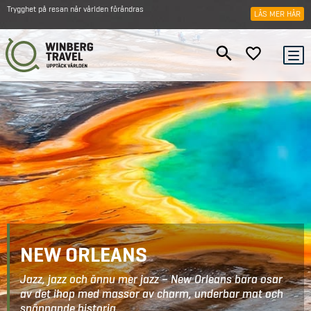
Trygghet på resan när världen förändras
LÄS MER HÄR
NEW ORLEANS
Jazz, jazz och ännu mer jazz – New Orleans bara osar
av det ihop med massor av charm, underbar mat och
spännande historia.