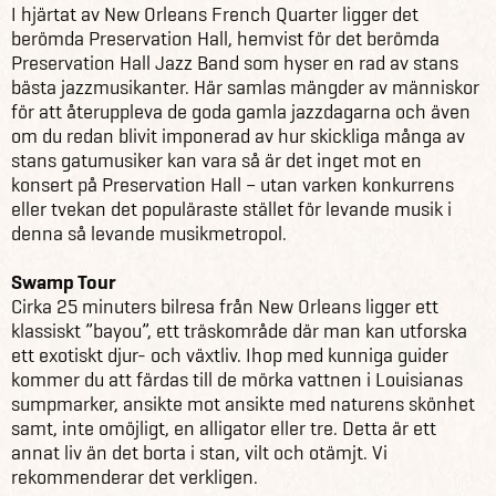
I hjärtat av New Orleans French Quarter ligger det
berömda Preservation Hall, hemvist för det berömda
Preservation Hall Jazz Band som hyser en rad av stans
bästa jazzmusikanter. Här samlas mängder av människor
för att återuppleva de goda gamla jazzdagarna och även
om du redan blivit imponerad av hur skickliga många av
stans gatumusiker kan vara så är det inget mot en
konsert på Preservation Hall – utan varken konkurrens
eller tvekan det populäraste stället för levande musik i
denna så levande musikmetropol.
Swamp Tour
Cirka 25 minuters bilresa från New Orleans ligger ett
klassiskt ”bayou”, ett träskområde där man kan utforska
ett exotiskt djur- och växtliv. Ihop med kunniga guider
kommer du att färdas till de mörka vattnen i Louisianas
sumpmarker, ansikte mot ansikte med naturens skönhet
samt, inte omöjligt, en alligator eller tre. Detta är ett
annat liv än det borta i stan, vilt och otämjt. Vi
rekommenderar det verkligen.