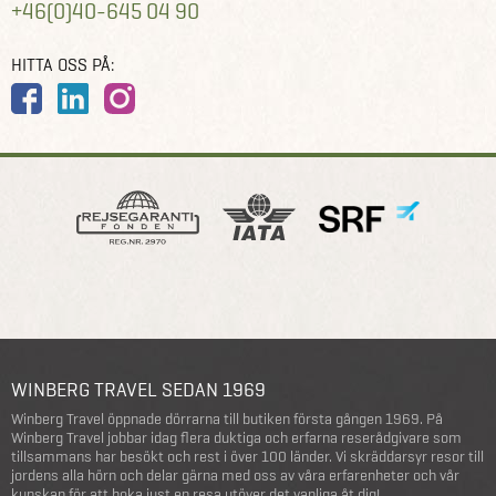
+46(0)40-645 04 90
HITTA OSS PÅ:
WINBERG TRAVEL SEDAN 1969
Winberg Travel öppnade dörrarna till butiken första gången 1969. På
Winberg Travel jobbar idag flera duktiga och erfarna reserådgivare som
tillsammans har besökt och rest i över 100 länder. Vi skräddarsyr resor till
jordens alla hörn och delar gärna med oss av våra erfarenheter och vår
kunskap för att boka just en resa utöver det vanliga åt dig!