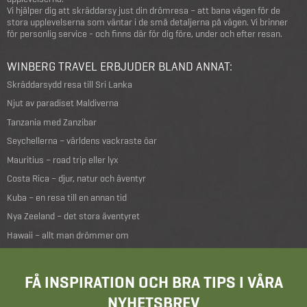
Vi hjälper dig att skräddarsy just din drömresa – att bana vägen för de
stora upplevelserna som väntar i de små detaljerna på vägen. Vi brinner
för personlig service - och finns där för dig före, under och efter resan.
WINBERG TRAVEL ERBJUDER BLAND ANNAT:
Skräddarsydd resa till Sri Lanka
Njut av paradiset Maldiverna
Tanzania med Zanzibar
Seychellerna – världens vackraste öar
Mauritius – road trip eller lyx
Costa Rica – djur, natur och äventyr
Kuba – en resa till en annan tid
Nya Zeeland – det stora äventyret
Hawaii – allt man drömmer om
FÅ INSPIRATION OCH BRA TIPS I VÅRA
NYHETSBREV