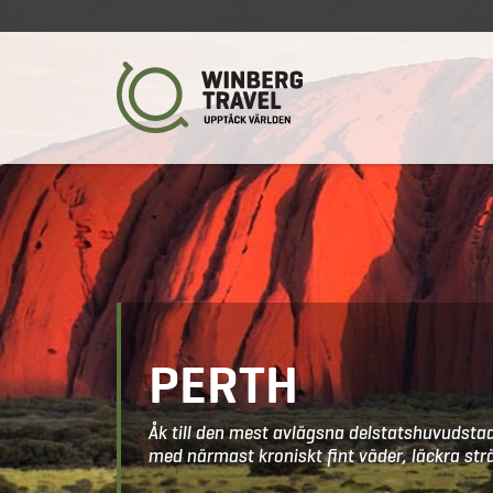
PERTH
Åk till den mest avlägsna delstatshuvudstad
med närmast kroniskt fint väder, läckra str