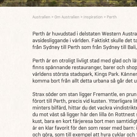
Australien
Om Australien
Inspiration
Perth
Perth är huvudstad i delstaten Western Austr
avsidesliggande i världen. Faktiskt skulle det ta 
från Sydney till Perth som från Sydney till Bali
Perth är en otroligt livligt stad med glad och 
finns spännande restauranger, barer och shop
världens största stadspark, Kings Park. Känne
komma bort från allt detta urbana så går det 
Strax söder om stan ligger Fremantle, en pr
förort till Perth, precis vid kusten. Ytterligare l
minters bilfärd, hittar du det vackra vindistrik
du mot väst så ligger här den lilla ön Rottnest
kust, bara en kort färjeresa bort men samtidig
är en klar favorit för den som reser med barn: 
och göra, som till exempel att hyra cyklar och