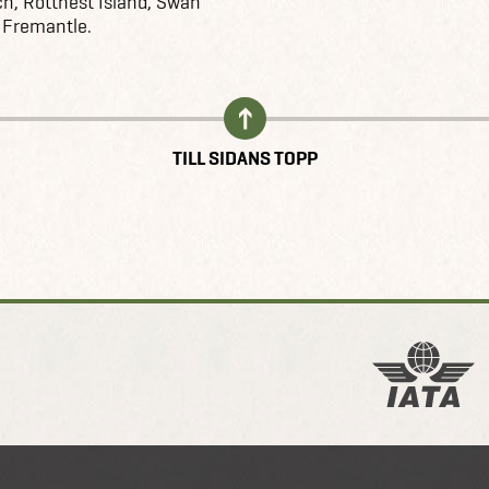
ch, Rottnest Island, Swan
a Fremantle.
TILL SIDANS TOPP