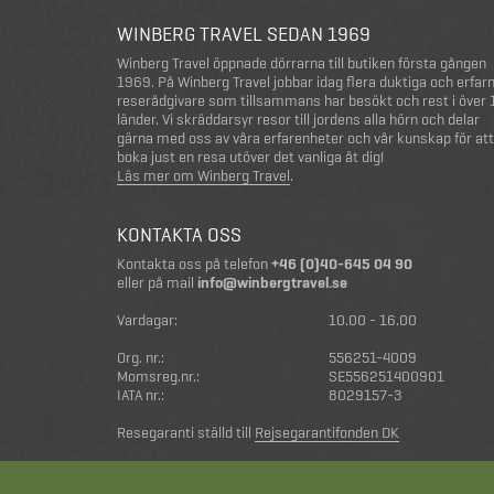
WINBERG TRAVEL SEDAN 1969
Winberg Travel öppnade dörrarna till butiken första gången
1969. På Winberg Travel jobbar idag flera duktiga och erfar
reserådgivare som tillsammans har besökt och rest i över
länder. Vi skräddarsyr resor till jordens alla hörn och delar
gärna med oss av våra erfarenheter och vår kunskap för att
boka just en resa utöver det vanliga åt dig!
Läs mer om Winberg Travel
.
KONTAKTA OSS
Kontakta oss på telefon
+46 (0)40-645 04 90
eller på mail
info@winbergtravel.se
Vardagar:
10.00 - 16.00
Org. nr.:
556251-4009
Momsreg.nr.:
SE556251400901
IATA nr.:
8029157-3
Resegaranti ställd till
Rejsegarantifonden DK