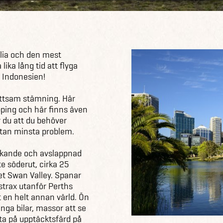
alia och den mest
lika lång tid att flyga
, Indonesien!
lättsam stämning. Här
ping och här finns även
r du att du behöver
utan minsta problem.
unkande och avslappnad
ite söderut, cirka 25
tet Swan Valley. Spanar
 strax utanför Perths
t en helt annan värld. Ön
inga bilar, massor att se
 ta på upptäcktsfärd på