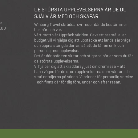
DE STÖRSTA UPPLEVELSERNA ÄR DE DU
SJÄLV ÄR MED OCH SKAPAR
na
Winberg Travel skräddarsyr resor där du bestämmer
 100
hur, när och var.
Vårt motto är Upptäck världen. Oavsett resmål eller
budget vill vi hjälpa dig att upptäcka ett lands särprägel
och öppna stängda dörrar, så att du får en unik och
personlig reseupplevelse.
Det är där asfalten slutar och stigarna börjar som du får
de största upplevelserna.
Vi hjälper dig att skräddarsy just din drömresa – att
bana vägen för de stora upplevelserna som väntar i de
små detaljerna på vägen. Vi brinner för personlig service
- och finns där för dig före, under och efter resan.