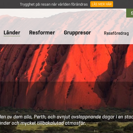
Trygghet på resan när världen förändras
LÄS MER HÄR
Länder
Resformer
Gruppresor
Reseföredrag
en av dem alla, Perth, och avnjut avslappnande dagar i en sta
änder och mycket tillbakalutad atmosfär.