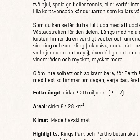
två hjul, spela golf eller tennis, eller varför i
lilla kortsvansade känguruarten som kallats vä
Som du kan se lär du ha fullt upp med att upple
Västaustralien för den delen. Längs med hela 
kusten finner du en verkligt vacker och unik nat
simning och snorkling (inklusive, under rätt pe
valhajar och mantarays), överdådiga national
vinområden och mycket, mycket mera.
Glöm inte solhatt och solkräm bara, för Perth ä
med flest soltimmar om dagen, varje dag, året
Folkmängd:
cirka 2.20 miljoner. (2017)
Areal:
cirka 6.428 km²
Klimat
: Medelhavsklimat
Highlights:
Kings Park och Perths botaniska tr