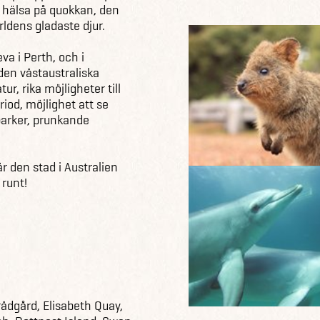
nte hälsa på quokkan, den
rldens gladaste djur.
va i Perth, och i
den västaustraliska
ur, rika möjligheter till
riod, möjlighet att se
parker, prunkande
r den stad i Australien
 runt!
ädgård, Elisabeth Quay,