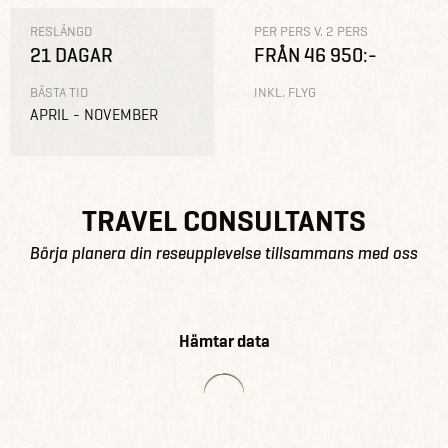
RESLÄNGD
PER PERS V. 2 PERS
21 DAGAR
FRÅN 46 950:-
BÄSTA TID
INKL. FLYG
APRIL - NOVEMBER
TRAVEL CONSULTANTS
Börja planera din reseupplevelse tillsammans med oss
Hämtar data