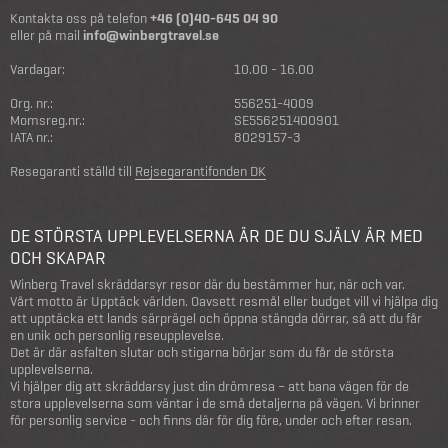
Kontakta oss på telefon
+46 (0)40-645 04 90
eller på mail
info@winbergtravel.se
Vardagar:
10.00 - 16.00
Org. nr.:
556251-4009
Momsreg.nr.:
SE556251400901
IATA nr.:
8029157-3
Resegaranti ställd till
Rejsegarantifonden DK
DE STÖRSTA UPPLEVELSERNA ÄR DE DU SJÄLV ÄR MED
OCH SKAPAR
Winberg Travel skräddarsyr resor där du bestämmer hur, när och var.
Vårt motto är Upptäck världen. Oavsett resmål eller budget vill vi hjälpa dig
att upptäcka ett lands särprägel och öppna stängda dörrar, så att du får
en unik och personlig reseupplevelse.
Det är där asfalten slutar och stigarna börjar som du får de största
upplevelserna.
Vi hjälper dig att skräddarsy just din drömresa – att bana vägen för de
stora upplevelserna som väntar i de små detaljerna på vägen. Vi brinner
för personlig service - och finns där för dig före, under och efter resan.