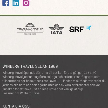
WINBERG TRAVEL SEDAN 1969
Winberg Travel öppnade dörrarna till butiken första gången 1969. På
Winberg Travel jobbar idag flera duktiga och erfarna reserådgivare som
tillsammans har besökt och rest i över 100 länder. Vi skräddarsyr resor till
jordens alla hörn och delar gärna med oss av våra erfarenheter och vår
kunskap för att boka just en resa utöver det vanliga åt dig!
Läs mer om Winberg Travel
.
KONTAKTA OSS