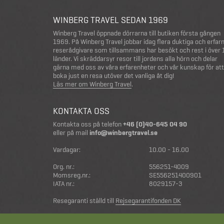
WINBERG TRAVEL SEDAN 1969
Winberg Travel öppnade dörrarna till butiken första gången
1969. På Winberg Travel jobbar idag flera duktiga och erfar
reserådgivare som tillsammans har besökt och rest i över
länder. Vi skräddarsyr resor till jordens alla hörn och delar
gärna med oss av våra erfarenheter och vår kunskap för att
boka just en resa utöver det vanliga åt dig!
Läs mer om Winberg Travel
.
KONTAKTA OSS
Kontakta oss på telefon
+46 (0)40-645 04 90
eller på mail
info@winbergtravel.se
Vardagar:
10.00 - 16.00
Org. nr.:
556251-4009
Momsreg.nr.:
SE556251400901
IATA nr.:
8029157-3
Resegaranti ställd till
Rejsegarantifonden DK