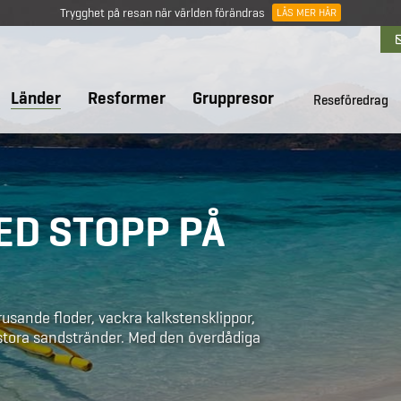
Trygghet på resan när världen förändras
LÄS MER HÄR
Länder
Resformer
Gruppresor
Reseföredrag
ED STOPP PÅ
usande floder, vackra kalkstensklippor,
 stora sandstränder. Med den överdådiga