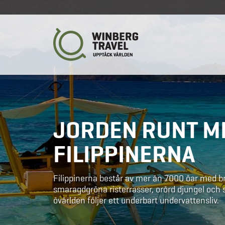
JORDEN RUNT M
FILIPPINERNA
Filippinerna består av mer än 7000 öar med br
smaragdgröna risterrasser, orörd djungel och
övärlden följer ett underbart undervattensliv.