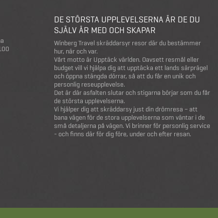
DE STÖRSTA UPPLEVELSERNA ÄR DE DU
SJÄLV ÄR MED OCH SKAPAR
na
Winberg Travel skräddarsyr resor där du bestämmer
 100
hur, när och var.
Vårt motto är Upptäck världen. Oavsett resmål eller
budget vill vi hjälpa dig att upptäcka ett lands särprägel
och öppna stängda dörrar, så att du får en unik och
personlig reseupplevelse.
Det är där asfalten slutar och stigarna börjar som du får
de största upplevelserna.
Vi hjälper dig att skräddarsy just din drömresa – att
bana vägen för de stora upplevelserna som väntar i de
små detaljerna på vägen. Vi brinner för personlig service
- och finns där för dig före, under och efter resan.