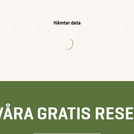
Hämtar data
VÅRA GRATIS RES