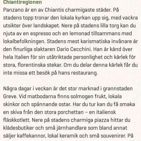
Chiantiregionen
Panzano är en av Chiantis charmigaste städer. På
stadens topp tronar den lokala kyrkan upp sig, med vackra
utsikter över landskapet. Nere på stadens lilla torg kan du
njuta av en espresso och en lemonad tillsammans med
lokalbefolkningen. Stadens mest karismatiska invånare är
den finurliga slaktaren Dario Cecchini. Han är känd över
hela Italien för sin utåtriktade personlighet och kärlek för
stora, florentinska stekar. Om du delar denna kärlek får du
inte missa ett besök på hans restaurang.
Några dagar i veckan är det stor marknad i grannstaden
Greve. Vid matbodarna finns solmogen frukt, lokala
skinkor och spännande ostar. Har du tur kan du få smaka
en skiva från den stora porchettan – en italiensk
fläskkotlett. Nere på stadens charmiga piazza hittar du
klädesbutiker och små järnhandlare som bland annat
säljer kaffekannor, lokal keramik och små souvenirer. På