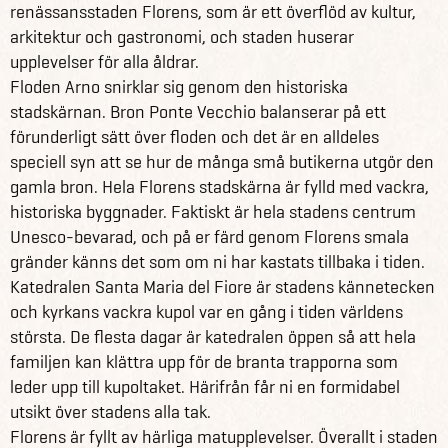
renässansstaden Florens, som är ett överflöd av kultur,
arkitektur och gastronomi, och staden huserar
upplevelser för alla åldrar.
Floden Arno snirklar sig genom den historiska
stadskärnan. Bron Ponte Vecchio balanserar på ett
förunderligt sätt över floden och det är en alldeles
speciell syn att se hur de många små butikerna utgör den
gamla bron. Hela Florens stadskärna är fylld med vackra,
historiska byggnader. Faktiskt är hela stadens centrum
Unesco-bevarad, och på er färd genom Florens smala
gränder känns det som om ni har kastats tillbaka i tiden.
Katedralen Santa Maria del Fiore är stadens kännetecken
och kyrkans vackra kupol var en gång i tiden världens
största. De flesta dagar är katedralen öppen så att hela
familjen kan klättra upp för de branta trapporna som
leder upp till kupoltaket. Härifrån får ni en formidabel
utsikt över stadens alla tak.
Florens är fyllt av härliga matupplevelser. Överallt i staden