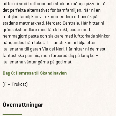
hittar ni små trattorior och stadens många pizzerior är
det perfekta alternativet för barnfamiljen. När ni en
matglad familj kan vi rekommendera ett besök på
stadens matmarknad, Mercato Centrale. Här hittar ni
grönsakshandlare med färsk frukt, bodar med
hemmagjord pasta och slaktare med lufttorkade skinkor
hängandes från taket. Till lunch kan ni följa efter
italienarna till gatan Via dei Neri. Här hittar ni de mest
fantastiska paninis, men förbered dig på lång kö –
italienarna väntar gärna på god mat!
Dag 8: Hemresa till Skandinavien
(F = Frukost)
Övernattningar