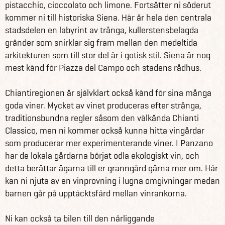
pistacchio, cioccolato och limone. Fortsätter ni söderut
kommer ni till historiska Siena. Här är hela den centrala
stadsdelen en labyrint av trånga, kullerstensbelagda
gränder som snirklar sig fram mellan den medeltida
arkitekturen som till stor del är i gotisk stil. Siena är nog
mest känd för Piazza del Campo och stadens rådhus.
Chiantiregionen är självklart också känd för sina många
goda viner. Mycket av vinet produceras efter stränga,
traditionsbundna regler såsom den välkända Chianti
Classico, men ni kommer också kunna hitta vingårdar
som producerar mer experimenterande viner. I Panzano
har de lokala gårdarna börjat odla ekologiskt vin, och
detta berättar ägarna till er granngård gärna mer om. Här
kan ni njuta av en vinprovning i lugna omgivningar medan
barnen går på upptäcktsfärd mellan vinrankorna.
Ni kan också ta bilen till den närliggande