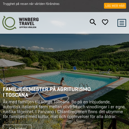
Trygghet på resan när världen förändras
LÄS MER HÄR
FAMILJESEMESTER PÅ AGRITURISMO
I TOSCANA
Åk med familjen till soliga Toscana. Bo på en inbjudande,
autentisk italiensk farm mellan olivträd och vinodlingar i er egna,
rustika lägenhet. I Panzano i Chiantiregionen finns det utrymme
för familjetid med kultur, mat och upplevelser för alla åldrar.