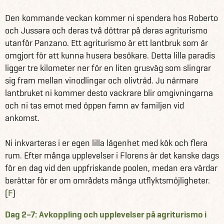
Den kommande veckan kommer ni spendera hos Roberto
och Jussara och deras två döttrar på deras agriturismo
utanför Panzano. Ett agriturismo är ett lantbruk som är
omgjort för att kunna husera besökare. Detta lilla paradis
ligger tre kilometer ner för en liten grusväg som slingrar
sig fram mellan vinodlingar och olivträd. Ju närmare
lantbruket ni kommer desto vackrare blir omgivningarna
och ni tas emot med öppen famn av familjen vid
ankomst.
Ni inkvarteras i er egen lilla lägenhet med kök och flera
rum. Efter många upplevelser i Florens är det kanske dags
för en dag vid den uppfriskande poolen, medan era värdar
berättar för er om områdets många utflyktsmöjligheter.
(
F
)
Dag 2–7: Avkoppling och upplevelser på agriturismo i