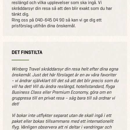
reslängd och vilka upplevelser som ska ingå. Vi
skräddarsyr din resa så att den blir exakt som du har
tänkt dig.
Ring oss på 040-645 04 90 så kan vi ge dig ett
prisförslag utifrån dina önskemål.
DET FINSTILTA
Winberg Travel skräddarsyr din resa helt efter dina egna
önskemål. Just det här förslaget är en av våra favoriter
- vi ändrar självklart till det så att det blir precis som du
vill ha det! Vill du ändra reslängd, hotellstandard, flyga
Business Class eller Premium Economy, göra om en
gruppresa till en privat resa – säg bara till så ordnar vi
det!
Vi bokar inte utflykter separat utan de skall ingå i ett
paket eller bokas tillsammans med ett internationellt
flyg. Vänligen observera att ni deltar i vandringar och