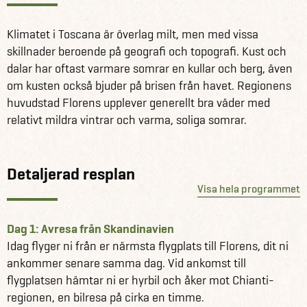
möjligheter för dagsutflykter eller bara avkoppling vid
poolen.
Klimatet i Toscana är överlag milt, men med vissa
skillnader beroende på geografi och topografi. Kust och
Se alla våra andra fantastiska reseförslag till Italien här
dalar har oftast varmare somrar en kullar och berg, även
Läs mer om Italien här
om kusten också bjuder på brisen från havet. Regionens
huvudstad Florens upplever generellt bra väder med
relativt mildra vintrar och varma, soliga somrar.
Detaljerad resplan
Visa hela programmet
Dag 1: Avresa från Skandinavien
Idag flyger ni från er närmsta flygplats till Florens, dit ni
ankommer senare samma dag. Vid ankomst till
flygplatsen hämtar ni er hyrbil och åker mot Chianti-
regionen, en bilresa på cirka en timme.