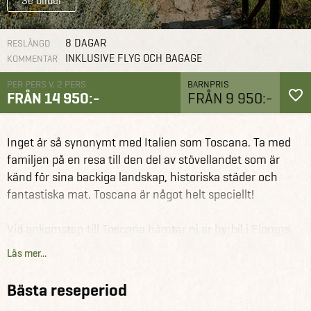
Se bilder
8 DAGAR
RESLÄNGD
INKLUSIVE FLYG OCH BAGAGE
KOMMENTAR
PER PERS V. 2 PERS
BARNPRIS
FRÅN 14 950:-
FRÅN 9 950:-
Italien
Reseförslag
Familjesemester på agriturismo i Toscana
Inget är så synonymt med Italien som Toscana. Ta med
familjen på en resa till den del av stövellandet som är
känd för sina backiga landskap, historiska städer och
fantastiska mat. Toscana är något helt speciellt!
Vid ankomsten till Toscana hämtar ni er hyrbil i Florens
och åker vidare mot den kända Chiantiregionen. Här ska
Läs mer...
ni bo hos Del Mastio-familjen mitt i Chiantis backiga
landskap mellan cypresser, vinodlingar och olivlundar.
Bästa reseperiod
Från ert rustike agriturismo finns det massor av