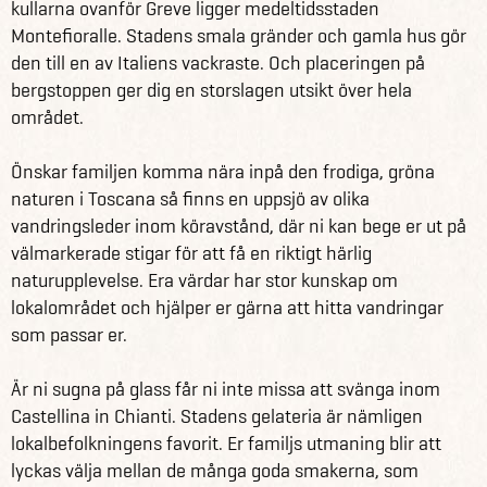
kullarna ovanför Greve ligger medeltidsstaden
Montefioralle. Stadens smala gränder och gamla hus gör
den till en av Italiens vackraste. Och placeringen på
bergstoppen ger dig en storslagen utsikt över hela
området.
Önskar familjen komma nära inpå den frodiga, gröna
naturen i Toscana så finns en uppsjö av olika
vandringsleder inom köravstånd, där ni kan bege er ut på
välmarkerade stigar för att få en riktigt härlig
naturupplevelse. Era värdar har stor kunskap om
lokalområdet och hjälper er gärna att hitta vandringar
som passar er.
Är ni sugna på glass får ni inte missa att svänga inom
Castellina in Chianti. Stadens gelateria är nämligen
lokalbefolkningens favorit. Er familjs utmaning blir att
lyckas välja mellan de många goda smakerna, som