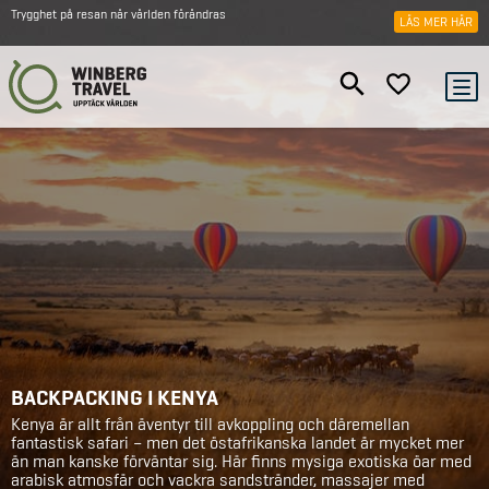
Trygghet på resan när världen förändras
LÄS MER HÄR
BACKPACKING I KENYA
Kenya är allt från äventyr till avkoppling och däremellan
fantastisk safari – men det östafrikanska landet är mycket mer
än man kanske förväntar sig. Här finns mysiga exotiska öar med
arabisk atmosfär och vackra sandstränder, massajer med