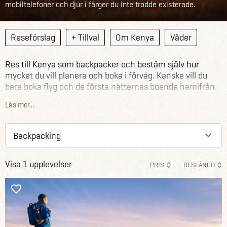
mobiltelefoner och djur i färger du inte trodde existerade.
Reseförslag
+ Tillval
Om Kenya
Väder
Res till Kenya som backpacker och bestäm själv hur
mycket du vill planera och boka i förväg. Kanske vill du
bara boka flyg och de första nätternas boende hemifrån.
Eller så vill du krydda resan med spännande utflykter i
Läs mer...
Kenya tillsammans med andra backpackers. Vi hjälper till
med allt från vandringar till storstadsbesök och
dykutflykter. Backpacking är den resform där du kommer
längst för pengarna och verkligen får uppleva
befolkningen och landet du besöker på riktigt.
Visa 1 upplevelser
Se våra övriga backpackerresor runtom i världen
.
PRIS
RESLÄNGD