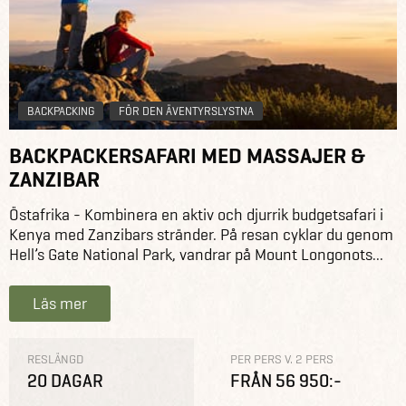
BACKPACKING
FÖR DEN ÄVENTYRSLYSTNA
BACKPACKERSAFARI MED MASSAJER &
ZANZIBAR
Östafrika - Kombinera en aktiv och djurrik budgetsafari i
Kenya med Zanzibars stränder. På resan cyklar du genom
Hell’s Gate National Park, vandrar på Mount Longonots...
Läs mer
RESLÄNGD
PER PERS V. 2 PERS
20 DAGAR
FRÅN 56 950:-