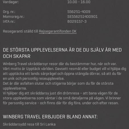
Vardagar:
10.00 - 16.00
Org. nr.:
556251-4009
Momsreg.nr.:
SE556251400901
IATA nr.:
8029157-3
Resegaranti ställd till
Rejsegarantifonden DK
DE STÖRSTA UPPLEVELSERNA ÄR DE DU SJÄLV ÄR MED
OCH SKAPAR
Winberg Travel skräddarsyr resor där du bestämmer hur, när och var.
Vårt motto är Upptäck världen. Oavsett resmål eller budget vill vi hjälpa dig
att upptäcka ett lands särprägel och öppna stängda dörrar, så att du får
en unik och personlig reseupplevelse.
Det är där asfalten slutar och stigarna börjar som du får de största
upplevelserna.
Vi hjälper dig att skräddarsy just din drömresa – att bana vägen för de
stora upplevelserna som väntar i de små detaljerna på vägen. Vi brinner
för personlig service - och finns där för dig före, under och efter resan.
WINBERG TRAVEL ERBJUDER BLAND ANNAT:
Skräddarsydd resa till Sri Lanka