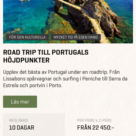
FÖR DEN KULTURELLA
MYCKET TID PÅ EGEN HAND
ROAD TRIP TILL PORTUGALS
HÖJDPUNKTER
Upplev det bästa av Portugal under en roadtrip. Från
Lissabons spårvagnar och surfing i Peniche till Serra da
Estrela och portvin i Porto.
Läs mer
RESLÄNGD
PER PERS V. 2 PERS
10 DAGAR
FRÅN 22 450:-