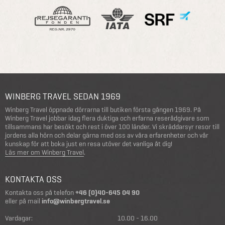
WINBERG TRAVEL SEDAN 1969
Winberg Travel öppnade dörrarna till butiken första gången 1969. På
Winberg Travel jobbar idag flera duktiga och erfarna reserådgivare som
tillsammans har besökt och rest i över 100 länder. Vi skräddarsyr resor till
jordens alla hörn och delar gärna med oss av våra erfarenheter och vår
kunskap för att boka just en resa utöver det vanliga åt dig!
Läs mer om Winberg Travel
.
KONTAKTA OSS
Kontakta oss på telefon
+46 (0)40-645 04 90
eller på mail
info@winbergtravel.se
Vardagar:
10.00 - 16.00