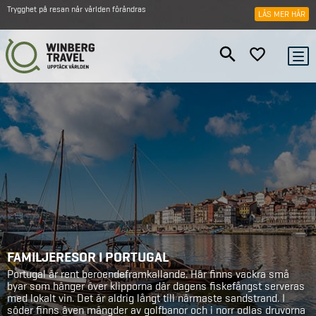
Trygghet på resan när världen förändras
LÄS MER HÄR
FAMILJERESOR I PORTUGAL
Portugal är rent beroendeframkallande. Här finns vackra små
byar som hänger över klipporna där dagens fiskefångst serveras
med lokalt vin. Det är aldrig långt till närmaste sandstrand. I
söder finns även mängder av golfbanor och i norr odlas druvorna