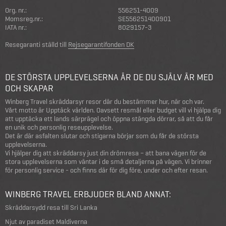
Org. nr.:
556251-4009
Momsreg.nr.:
SE556251400901
IATA nr.:
8029157-3
Resegaranti ställd till
Rejsegarantifonden DK
DE STÖRSTA UPPLEVELSERNA ÄR DE DU SJÄLV ÄR MED
OCH SKAPAR
Winberg Travel skräddarsyr resor där du bestämmer hur, när och var.
Vårt motto är Upptäck världen. Oavsett resmål eller budget vill vi hjälpa dig
att upptäcka ett lands särprägel och öppna stängda dörrar, så att du får
en unik och personlig reseupplevelse.
Det är där asfalten slutar och stigarna börjar som du får de största
upplevelserna.
Vi hjälper dig att skräddarsy just din drömresa – att bana vägen för de
stora upplevelserna som väntar i de små detaljerna på vägen. Vi brinner
för personlig service - och finns där för dig före, under och efter resan.
WINBERG TRAVEL ERBJUDER BLAND ANNAT:
Skräddarsydd resa till Sri Lanka
Njut av paradiset Maldiverna