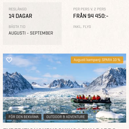
RESLÄNGD
PER PERS V. 2 PERS
14 DAGAR
FRÅN 94 450:-
BÄSTA TID
INKL. FLYG
AUGUSTI - SEPTEMBER
Augusti kampanj: SPARA 10 %
FÖR DEN BEKVÄMA
OUTDOOR & ADVENTURE