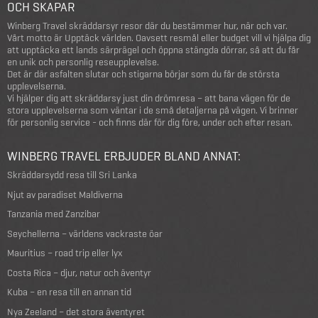
OCH SKAPAR
Winberg Travel skräddarsyr resor där du bestämmer hur, när och var.
Vårt motto är Upptäck världen. Oavsett resmål eller budget vill vi hjälpa dig
att upptäcka ett lands särprägel och öppna stängda dörrar, så att du får
en unik och personlig reseupplevelse.
Det är där asfalten slutar och stigarna börjar som du får de största
upplevelserna.
Vi hjälper dig att skräddarsy just din drömresa – att bana vägen för de
stora upplevelserna som väntar i de små detaljerna på vägen. Vi brinner
för personlig service - och finns där för dig före, under och efter resan.
WINBERG TRAVEL ERBJUDER BLAND ANNAT:
Skräddarsydd resa till Sri Lanka
Njut av paradiset Maldiverna
Tanzania med Zanzibar
Seychellerna – världens vackraste öar
Mauritius – road trip eller lyx
Costa Rica – djur, natur och äventyr
Kuba – en resa till en annan tid
Nya Zeeland – det stora äventyret