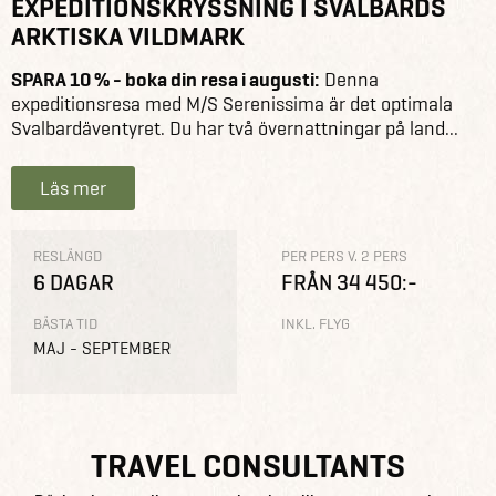
EXPEDITIONSKRYSSNING I SVALBARDS
ARKTISKA VILDMARK
SPARA 10 % - boka din resa i augusti:
Denna
expeditionsresa med M/S Serenissima är det optimala
Svalbardäventyret. Du har två övernattningar på land...
Läs mer
RESLÄNGD
PER PERS V. 2 PERS
6 DAGAR
FRÅN 34 450:-
BÄSTA TID
INKL. FLYG
MAJ - SEPTEMBER
TRAVEL CONSULTANTS