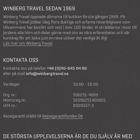
WINBERG TRAVEL SEDAN 1969
Winberg Travel öppnade dörrarna till butiken första gången 1969. På
Winberg Travel jobbar idag flera duktiga och erfarna reserådgivare som
tillsammans har besökt och rest i över 100 länder. Vi skräddarsyr resor till
jordens alla hörn och delar gärna med oss av våra erfarenheter och vår
kunskap för att boka just en resa utöver det vanliga åt dig!
Läs mer om Winberg Travel
.
KONTAKTA OSS
Kontakta oss på telefon
+46 (0)40-645 04 90
eller på mail
info@winbergtravel.se
Vardagar:
10.00 - 16.00
Org. nr.:
556251-4009
Momsreg.nr.:
SE556251400901
IATA nr.:
8029157-3
Resegaranti ställd till
Rejsegarantifonden DK
DE STÖRSTA UPPLEVELSERNA ÄR DE DU SJÄLV ÄR MED