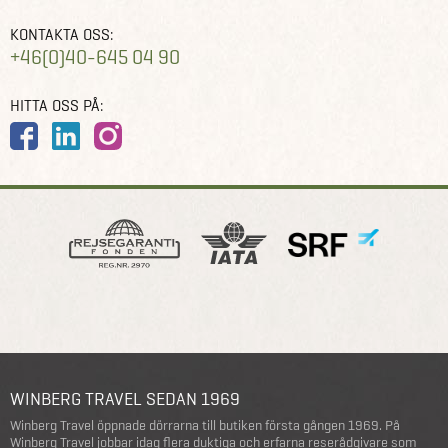
KONTAKTA OSS:
+46(0)40-645 04 90
HITTA OSS PÅ:
WINBERG TRAVEL SEDAN 1969
Winberg Travel öppnade dörrarna till butiken första gången 1969. På
Winberg Travel jobbar idag flera duktiga och erfarna reserådgivare som