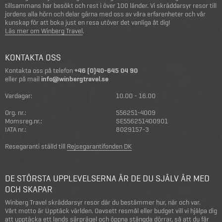
tillsammans har besökt och rest i över 100 länder. Vi skräddarsyr resor till
jordens alla hörn och delar gärna med oss av våra erfarenheter och vår
kunskap för att boka just en resa utöver det vanliga åt dig!
Läs mer om Winberg Travel
.
KONTAKTA OSS
Kontakta oss på telefon
+46 (0)40-645 04 90
eller på mail
info@winbergtravel.se
Vardagar:
10.00 - 16.00
Org. nr.:
556251-4009
Momsreg.nr.:
SE556251400901
IATA nr.:
8029157-3
Resegaranti ställd till
Rejsegarantifonden DK
DE STÖRSTA UPPLEVELSERNA ÄR DE DU SJÄLV ÄR MED
OCH SKAPAR
Winberg Travel skräddarsyr resor där du bestämmer hur, när och var.
Vårt motto är Upptäck världen. Oavsett resmål eller budget vill vi hjälpa dig
att upptäcka ett lands särprägel och öppna stängda dörrar, så att du får