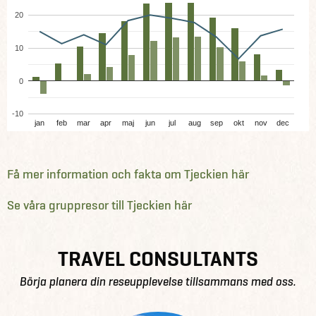
20
10
0
-10
jan
feb
mar
apr
maj
jun
jul
aug
sep
okt
nov
dec
Få mer information och fakta om Tjeckien här
Se våra gruppresor till Tjeckien här
TRAVEL CONSULTANTS
Börja planera din reseupplevelse tillsammans med oss.