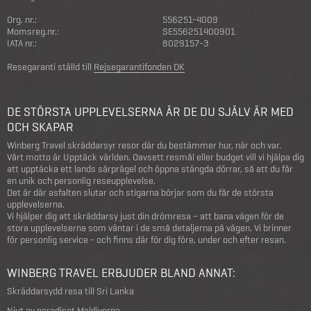
Org. nr.:
556251-4009
Momsreg.nr.:
SE556251400901
IATA nr.:
8029157-3
Resegaranti ställd till
Rejsegarantifonden DK
DE STÖRSTA UPPLEVELSERNA ÄR DE DU SJÄLV ÄR MED
OCH SKAPAR
Winberg Travel skräddarsyr resor där du bestämmer hur, när och var.
Vårt motto är Upptäck världen. Oavsett resmål eller budget vill vi hjälpa dig
att upptäcka ett lands särprägel och öppna stängda dörrar, så att du får
en unik och personlig reseupplevelse.
Det är där asfalten slutar och stigarna börjar som du får de största
upplevelserna.
Vi hjälper dig att skräddarsy just din drömresa – att bana vägen för de
stora upplevelserna som väntar i de små detaljerna på vägen. Vi brinner
för personlig service - och finns där för dig före, under och efter resan.
WINBERG TRAVEL ERBJUDER BLAND ANNAT:
Skräddarsydd resa till Sri Lanka
Njut av paradiset Maldiverna