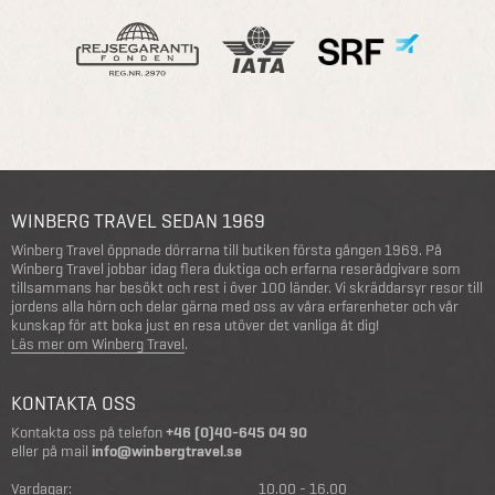
WINBERG TRAVEL SEDAN 1969
Winberg Travel öppnade dörrarna till butiken första gången 1969. På
Winberg Travel jobbar idag flera duktiga och erfarna reserådgivare som
tillsammans har besökt och rest i över 100 länder. Vi skräddarsyr resor till
jordens alla hörn och delar gärna med oss av våra erfarenheter och vår
kunskap för att boka just en resa utöver det vanliga åt dig!
Läs mer om Winberg Travel
.
KONTAKTA OSS
Kontakta oss på telefon
+46 (0)40-645 04 90
eller på mail
info@winbergtravel.se
Vardagar:
10.00 - 16.00