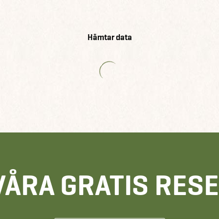
Hämtar data
VÅRA GRATIS RES