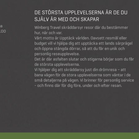
DE STÖRSTA UPPLEVELSERNA ÄR DE DU
SJÄLV ÄR MED OCH SKAPAR
na
Winberg Travel skräddarsyr resor där du bestämmer
 100
hur, när och var.
Vårt motto är Upptäck världen. Oavsett resmål eller
budget vill vi hjälpa dig att upptäcka ett lands särprägel
och öppna stängda dörrar, så att du får en unik och
personlig reseupplevelse.
Det är där asfalten slutar och stigarna börjar som du får
de största upplevelserna.
Vi hjälper dig att skräddarsy just din drömresa – att
bana vägen för de stora upplevelserna som väntar i de
små detaljerna på vägen. Vi brinner för personlig service
- och finns där för dig före, under och efter resan.