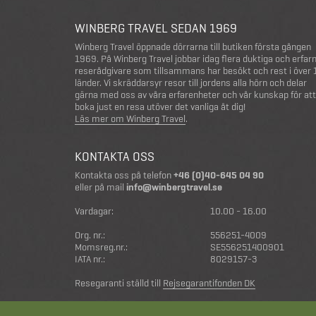
WINBERG TRAVEL SEDAN 1969
Winberg Travel öppnade dörrarna till butiken första gången
1969. På Winberg Travel jobbar idag flera duktiga och erfar
reserådgivare som tillsammans har besökt och rest i över
länder. Vi skräddarsyr resor till jordens alla hörn och delar
gärna med oss av våra erfarenheter och vår kunskap för att
boka just en resa utöver det vanliga åt dig!
Läs mer om Winberg Travel
.
KONTAKTA OSS
Kontakta oss på telefon
+46 (0)40-645 04 90
eller på mail
info@winbergtravel.se
Vardagar:
10.00 - 16.00
Org. nr.:
556251-4009
Momsreg.nr.:
SE556251400901
IATA nr.:
8029157-3
Resegaranti ställd till
Rejsegarantifonden DK