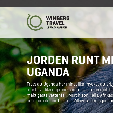
JORDEN RUNT ME
UGANDA
Trots att Uganda har minst lika mycket att er
inte blivit lika uppmärksammat som resmål. I
mäktigaste vattenfall, Murchison Falls, Afrik
och - om du har tur - de sällsynta bergsgorillo