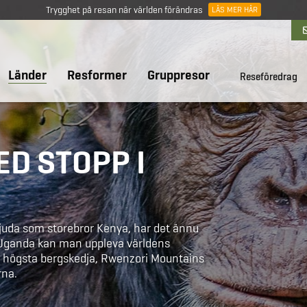
Trygghet på resan när världen förändras
LÄS MER HÄR
Länder
Resformer
Gruppresor
Reseföredrag
D STOPP I
bjuda som storebror Kenya, har det ännu
 Uganda kan man uppleva världens
as högsta bergskedja, Rwenzori Mountains
rna.