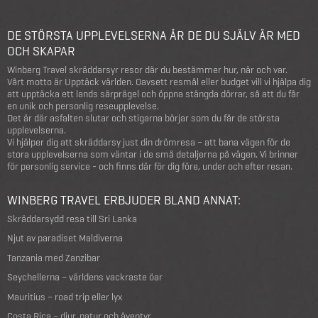
DE STÖRSTA UPPLEVELSERNA ÄR DE DU SJÄLV ÄR MED
OCH SKAPAR
Winberg Travel skräddarsyr resor där du bestämmer hur, när och var.
Vårt motto är Upptäck världen. Oavsett resmål eller budget vill vi hjälpa dig
att upptäcka ett lands särprägel och öppna stängda dörrar, så att du får
en unik och personlig reseupplevelse.
Det är där asfalten slutar och stigarna börjar som du får de största
upplevelserna.
Vi hjälper dig att skräddarsy just din drömresa – att bana vägen för de
stora upplevelserna som väntar i de små detaljerna på vägen. Vi brinner
för personlig service - och finns där för dig före, under och efter resan.
WINBERG TRAVEL ERBJUDER BLAND ANNAT:
Skräddarsydd resa till Sri Lanka
Njut av paradiset Maldiverna
Tanzania med Zanzibar
Seychellerna – världens vackraste öar
Mauritius – road trip eller lyx
Costa Rica – djur, natur och äventyr