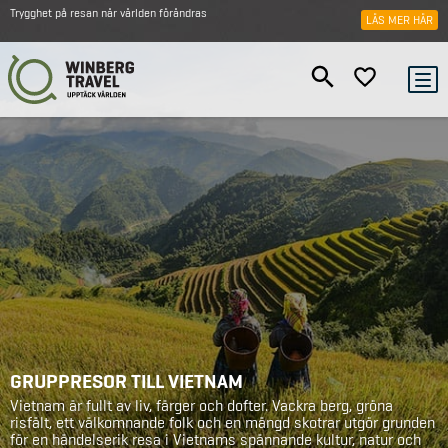
Trygghet på resan när världen förändras
LÄS MER HÄR
GRUPPRESOR TILL VIETNAM
Vietnam är fullt av liv, färger och dofter. Vackra berg, gröna
risfält, ett välkomnande folk och en mängd skotrar utgör grunden
för en händelserik resa i Vietnams spännande kultur, natur och