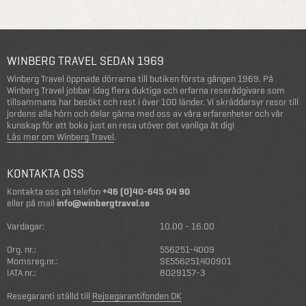
WINBERG TRAVEL SEDAN 1969
Winberg Travel öppnade dörrarna till butiken första gången 1969. På
Winberg Travel jobbar idag flera duktiga och erfarna reserådgivare som
tillsammans har besökt och rest i över 100 länder. Vi skräddarsyr resor till
jordens alla hörn och delar gärna med oss av våra erfarenheter och vår
kunskap för att boka just en resa utöver det vanliga åt dig!
Läs mer om Winberg Travel
.
KONTAKTA OSS
Kontakta oss på telefon
+46 (0)40-645 04 90
eller på mail
info@winbergtravel.se
Vardagar:
10.00 - 16.00
Org. nr.:
556251-4009
Momsreg.nr.:
SE556251400901
IATA nr.:
8029157-3
Resegaranti ställd till
Rejsegarantifonden DK