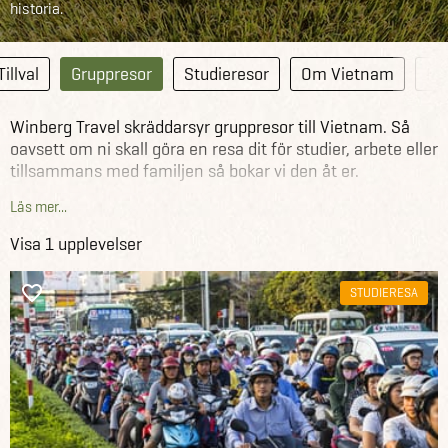
historia.
Tillval
Gruppresor
Studieresor
Om Vietnam
Ins
Winberg Travel skräddarsyr gruppresor till Vietnam. Så
oavsett om ni skall göra en resa dit för studier, arbete eller
tillsammans med familjen så bokar vi den åt er.
Läs mer...
Se ett urval av våra gruppresor till Vietnam här nedan.
Visa 1 upplevelser
Se alla gruppresor till hela världen här
STUDIERESA