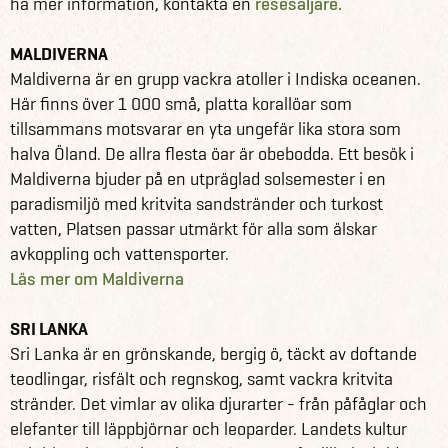
ha mer information, kontakta en
resesäljare.
MALDIVERNA
Maldiverna är en grupp vackra atoller i Indiska oceanen.
Här finns över 1 000 små, platta korallöar som
tillsammans motsvarar en yta ungefär lika stora som
halva Öland. De allra flesta öar är obebodda. Ett besök i
Maldiverna bjuder på en utpräglad solsemester i en
paradismiljö med kritvita sandstränder och turkost
vatten, Platsen passar utmärkt för alla som älskar
avkoppling och vattensporter.
Läs mer om Maldiverna
SRI LANKA
Sri Lanka är en grönskande, bergig ö, täckt av doftande
teodlingar, risfält och regnskog, samt vackra kritvita
stränder. Det vimlar av olika djurarter - från påfåglar och
elefanter till läppbjörnar och leoparder. Landets kultur