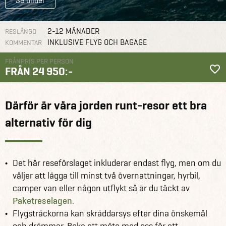
Se bilder
2-12 MÅNADER
RESLÄNGD
INKLUSIVE FLYG OCH BAGAGE
KOMMENTAR
FRÅNPRIS PER PERSON
FRÅN 24 950:-
Jordenruntresor
Going Down Under
Därför är våra jorden runt-resor ett bra
alternativ för dig
Det här reseförslaget inkluderar endast flyg, men om du
väljer att lägga till minst två övernattningar, hyrbil,
camper van eller någon utflykt så är du täckt av
Paketreselagen
.
Flygsträckorna kan skräddarsys efter dina önskemål
och drömmar. Boka ett möte med oss för ett