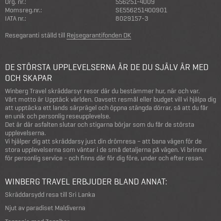
Org. nr.:
556251-4009
Momsreg.nr.:
SE556251400901
IATA nr.:
8029157-3
Resegaranti ställd till
Rejsegarantifonden DK
DE STÖRSTA UPPLEVELSERNA ÄR DE DU SJÄLV ÄR MED
OCH SKAPAR
Winberg Travel skräddarsyr resor där du bestämmer hur, när och var.
Vårt motto är Upptäck världen. Oavsett resmål eller budget vill vi hjälpa dig
att upptäcka ett lands särprägel och öppna stängda dörrar, så att du får
en unik och personlig reseupplevelse.
Det är där asfalten slutar och stigarna börjar som du får de största
upplevelserna.
Vi hjälper dig att skräddarsy just din drömresa – att bana vägen för de
stora upplevelserna som väntar i de små detaljerna på vägen. Vi brinner
för personlig service - och finns där för dig före, under och efter resan.
WINBERG TRAVEL ERBJUDER BLAND ANNAT:
Skräddarsydd resa till Sri Lanka
Njut av paradiset Maldiverna