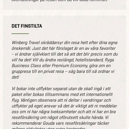
DET FINSTILTA
Winberg Travel skräddarsyr din resa helt efter dina egna
önskemål. Just det här förslaget är en av våra favoriter
- vi ändrar självklart till det så att det blir precis som du
vill ha det! Vill du ändra reslängd, hotellstandard, flyga
Business Class eller Premium Economy, göra om en
gruppresa till en privat resa – säg bara till så ordnar vi
det!
Vi bokar inte utflykter separat utan de skall ingå i ett
paket eller bokas tillsammans med ett internationellt
flyg. Vänligen observera att ni deltar i vandringar och
utflykter på eget ansvar så det är viktigt att ni meddelar
oss om ni har några tveksamheter och att ni har en bra
reseförsäkring om något oförutsett skulle hända. Vi
rekommenderar Gouda vars reseförsäkringar täcker
många aktiviteter utan extra kostnader.