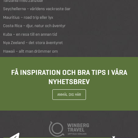
Tanzania med Zanzibar
Seychellerna – världens vackraste öar
Mauritius – road trip eller lyx
Costa Rica – djur, natur och äventyr
Kuba – en resa till en annan tid
Nya Zeeland – det stora äventyret
Hawaii – allt man drömmer om
FÅ INSPIRATION OCH BRA TIPS I VÅRA
NYHETSBREV
ANMÄL DIG HÄR