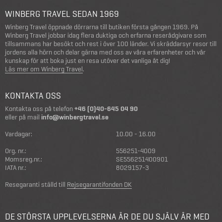
WINBERG TRAVEL SEDAN 1969
Winberg Travel öppnade dörrarna till butiken första gången 1969. På
Winberg Travel jobbar idag flera duktiga och erfarna reserådgivare som
tillsammans har besökt och rest i över 100 länder. Vi skräddarsyr resor till
jordens alla hörn och delar gärna med oss av våra erfarenheter och vår
kunskap för att boka just en resa utöver det vanliga åt dig!
Läs mer om Winberg Travel
.
KONTAKTA OSS
Kontakta oss på telefon
+46 (0)40-645 04 90
eller på mail
info@winbergtravel.se
Vardagar:
10.00 - 16.00
Org. nr.:
556251-4009
Momsreg.nr.:
SE556251400901
IATA nr.:
8029157-3
Resegaranti ställd till
Rejsegarantifonden DK
DE STÖRSTA UPPLEVELSERNA ÄR DE DU SJÄLV ÄR MED