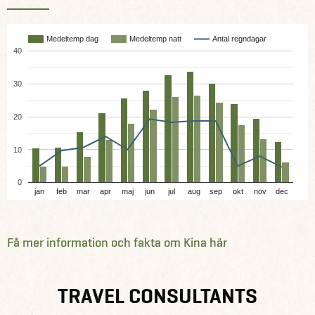
Medeltemp dag
Medeltemp natt
Antal regndagar
40
30
20
10
0
jan
feb
mar
apr
maj
jun
jul
aug
sep
okt
nov
dec
Få mer information och fakta om Kina här
TRAVEL CONSULTANTS