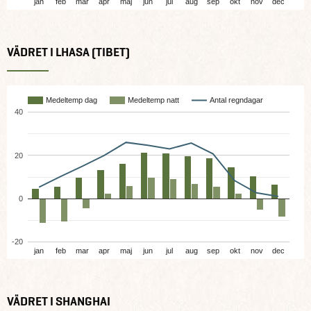
jan
feb
mar
apr
maj
jun
jul
aug
sep
okt
nov
dec
VÄDRET I LHASA (TIBET)
Medeltemp dag
Medeltemp natt
Antal regndagar
40
20
0
-20
jan
feb
mar
apr
maj
jun
jul
aug
sep
okt
nov
dec
VÄDRET I SHANGHAI