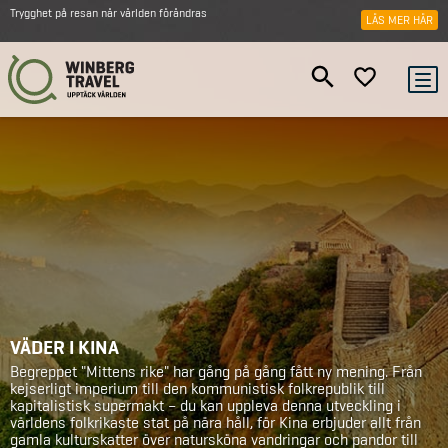
Trygghet på resan när världen förändras
LÄS MER HÄR
VÄDER I KINA
Begreppet "Mittens rike" har gång på gång fått ny mening. Från
kejserligt imperium till den kommunistisk folkrepublik till
kapitalistisk supermakt – du kan uppleva denna utveckling i
världens folkrikaste stat på nära håll, för Kina erbjuder allt från
gamla kulturskatter över natursköna vandringar och pandor till