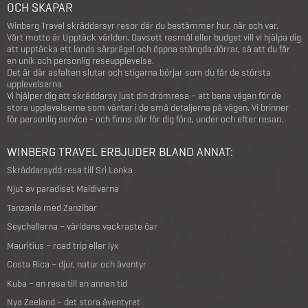
OCH SKAPAR
Winberg Travel skräddarsyr resor där du bestämmer hur, när och var.
Vårt motto är Upptäck världen. Oavsett resmål eller budget vill vi hjälpa dig
att upptäcka ett lands särprägel och öppna stängda dörrar, så att du får
en unik och personlig reseupplevelse.
Det är där asfalten slutar och stigarna börjar som du får de största
upplevelserna.
Vi hjälper dig att skräddarsy just din drömresa – att bana vägen för de
stora upplevelserna som väntar i de små detaljerna på vägen. Vi brinner
för personlig service - och finns där för dig före, under och efter resan.
WINBERG TRAVEL ERBJUDER BLAND ANNAT:
Skräddarsydd resa till Sri Lanka
Njut av paradiset Maldiverna
Tanzania med Zanzibar
Seychellerna – världens vackraste öar
Mauritius – road trip eller lyx
Costa Rica – djur, natur och äventyr
Kuba – en resa till en annan tid
Nya Zeeland – det stora äventyret