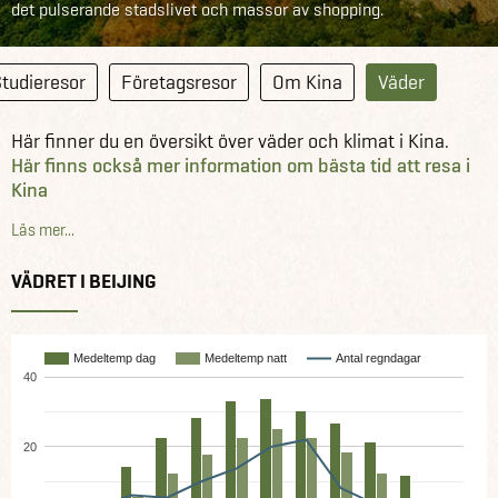
det pulserande stadslivet och massor av shopping.
tudieresor
Företagsresor
Om Kina
Väder
Här finner du en översikt över väder och klimat i Kina.
Här finns också mer information om bästa tid att resa i
Kina
.
Läs mer...
VÄDRET I BEIJING
Medeltemp dag
Medeltemp natt
Antal regndagar
40
20