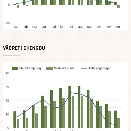
0
-20
jan
feb
mar
apr
maj
jun
jul
aug
sep
okt
nov
dec
VÄDRET I CHENGDU
Medeltemp dag
Medeltemp natt
Antal regndagar
40
30
20
10
0