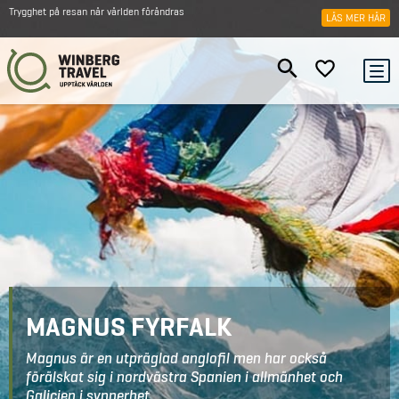
Trygghet på resan när världen förändras
LÄS MER HÄR
MAGNUS FYRFALK
Magnus är en utpräglad anglofil men har också
förälskat sig i nordvästra Spanien i allmänhet och
Galicien i synnerhet.