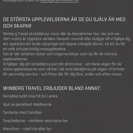
Resegaranti ställd till
Rejsegarantifonden DK
DE STÖRSTA UPPLEVELSERNA ÄR DE DU SJÄLV ÄR MED
OCH SKAPAR
Winberg Travel skräddarsyr resor där du bestämmer hur, när och var.
Vårt motto är Upptäck världen. Oavsett resmål eller budget vill vi hjälpa dig
att upptäcka ett lands särprägel och öppna stängda dörrar, så att du får
en unik och personlig reseupplevelse.
Det är där asfalten slutar och stigarna börjar som du får de största
upplevelserna.
Vi hjälper dig att skräddarsy just din drömresa – att bana vägen för de
stora upplevelserna som väntar i de små detaljerna på vägen. Vi brinner
för personlig service - och finns där för dig före, under och efter resan.
WINBERG TRAVEL ERBJUDER BLAND ANNAT:
Skräddarsydd resa till Sri Lanka
Njut av paradiset Maldiverna
Tanzania med Zanzibar
Seychellerna – världens vackraste öar
Mauritius – road trip eller lyx