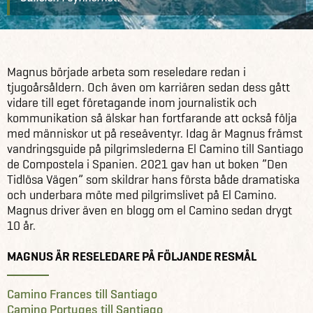
Kontakt
Reseledare och guider
Magnus Fyrfalk
Magnus började arbeta som reseledare redan i
tjugoårsåldern. Och även om karriären sedan dess gått
vidare till eget företagande inom journalistik och
kommunikation så älskar han fortfarande att också följa
med människor ut på reseäventyr. Idag är Magnus främst
vandringsguide på pilgrimslederna El Camino till Santiago
de Compostela i Spanien. 2021 gav han ut boken ”Den
Tidlösa Vägen” som skildrar hans första både dramatiska
och underbara möte med pilgrimslivet på El Camino.
Magnus driver även en blogg om el Camino sedan drygt
10 år.
MAGNUS ÄR RESELEDARE PÅ FÖLJANDE RESMÅL
Camino Frances till Santiago
Camino Portuges till Santiago