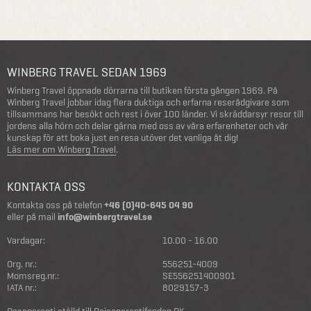
WINBERG TRAVEL SEDAN 1969
Winberg Travel öppnade dörrarna till butiken första gången 1969. På
Winberg Travel jobbar idag flera duktiga och erfarna reserådgivare som
tillsammans har besökt och rest i över 100 länder. Vi skräddarsyr resor till
jordens alla hörn och delar gärna med oss av våra erfarenheter och vår
kunskap för att boka just en resa utöver det vanliga åt dig!
Läs mer om Winberg Travel
.
KONTAKTA OSS
Kontakta oss på telefon
+46 (0)40-645 04 90
eller på mail
info@winbergtravel.se
Vardagar:
10.00 - 16.00
Org. nr.:
556251-4009
Momsreg.nr.:
SE556251400901
IATA nr.:
8029157-3