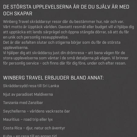
DE STÖRSTA UPPLEVELSERNA ÄR DE DU SJÄLV ÄR MED
OCH SKAPAR
Winberg Travel skräddarsyr resor där du bestämmer hur, när och var.
Vårt motto är Upptäck världen. Oavsett resmål eller budget vill vi hjälpa dig
att upptäcka ett lands särprägel och öppna stängda dörrar, så att du får
en unik och personlig reseupplevelse.
Det är där asfalten slutar och stigarna börjar som du får de största
upplevelserna.
Vi hjälper dig att skräddarsy just din drömresa – att bana vägen för de
stora upplevelserna som väntar i de små detaljerna på vägen. Vi brinner
för personlig service - och finns där för dig före, under och efter resan.
WINBERG TRAVEL ERBJUDER BLAND ANNAT:
Skräddarsydd resa till Sri Lanka
Njut av paradiset Maldiverna
Tanzania med Zanzibar
Seychellerna – världens vackraste öar
Mauritius – road trip eller lyx
Costa Rica – djur, natur och äventyr
Kuba – en resa till en annan tid