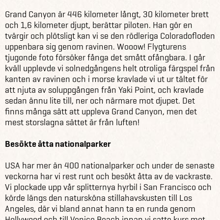
Grand Canyon är 446 kilometer långt, 30 kilometer brett
och 1,6 kilometer djupt, berättar piloten. Han gör en
tvärgir och plötsligt kan vi se den rödleriga Coloradofloden
uppenbara sig genom ravinen. Wooow! Flygturens
tjugonde foto försöker fånga det smått ofångbara. I går
kväll upplevde vi solnedgångens helt otroliga färgspel från
kanten av ravinen och i morse kravlade vi ut ur tältet för
att njuta av soluppgången från Yaki Point, och kravlade
sedan ännu lite till, ner och närmare mot djupet. Det
finns många sätt att uppleva Grand Canyon, men det
mest storslagna sättet är från luften!
Besökte åtta nationalparker
USA har mer än 400 nationalparker och under de senaste
veckorna har vi rest runt och besökt åtta av de vackraste.
Vi plockade upp vår splitternya hyrbil i San Francisco och
körde längs den natursköna stillahavskusten till Los
Angeles, där vi bland annat hann ta en runda genom
Hollywood och till Venice Beach innan vi satte kurs mot