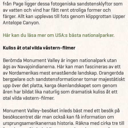
från Page ligger dessa fotogeniska sandstensklyftor som
av vatten och vind har fått rent otroliga former och
färger. Allt kan upplevas till fots genom klippgrottan Upper
Antelope Canyon.
Här kan du läsa mer om USA:s bästa nationalparker.
Kuliss åt otal vilda västern-filmer
Berömda Monument Valley är ingen nationalpark utan
ägs av Navajoindianerna. Här kan man fascineras av ett
av Nordamerikas mest enastående landskap. Orangeröda
bergpelare och sandstensformationer tornar majestätiskt
upp över det platta, karga ökenlandskapet som genom
åren har bildat lika naturlig som dramatisk kuliss åt ett
otal vilda västern-filmer.
Monument Valley-besöket inleds bäst med ett besök på
besökscentret där man också kan få information om
ursprungsamerikanernas historia. Räkna med cirka tre till