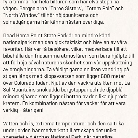
fyra timmar för hela bilturen som har elva stopp på
vägen. Bergpelarna ”Three Sisters”, ”Totem Pole” och
”North Window” tillhör höjdpunkterna och
solnedgångarna här känns nästan overkliga.
Dead Horse Point State Park är en mindre känd
nationalpark men den gick faktiskt och blev en av våra
favoriter. Här var få besökare, vilket medverkade till att
bibehålla den fridsamma atmosfären som bara hjälpte till
att förhöja såväl naturens skönhet som vår uppskattning
av omgivningarna. Ta väldigt gärna en liten vandring på
stigen längs med klippavsatsen som ligger 600 meter
över Coloradofloden. Njut av den vackra utsikten mot La
Sal Mountains snöklädda bergstoppar och de djupblå
mineralsjöarna som ligger i botten av den lika djupröda
kratern. En kombination nästan för vacker för att vara
verklig – återigen!
Vatten och is, extrema temperaturer och den saltrika
underjorden har medverkat till att skapa det unika
sceneriet vid Arches National Park, där naturliga