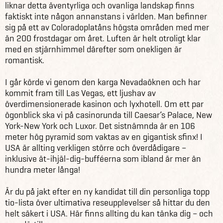
liknar detta äventyrliga och ovanliga landskap finns
faktiskt inte någon annanstans i världen. Man befinner
sig på ett av Coloradoplatåns högsta områden med mer
än 200 frostdagar om året. Luften är helt otroligt klar
med en stjärnhimmel därefter som onekligen är
romantisk.
I går körde vi genom den karga Nevadaöknen och har
kommit fram till Las Vegas, ett ljushav av
överdimensionerade kasinon och lyxhotell. Om ett par
ögonblick ska vi på casinorunda till Caesar’s Palace, New
York-New York och Luxor. Det sistnämnda är en 106
meter hög pyramid som vaktas av en gigantisk sfinx! I
USA är allting verkligen större och överdådigare –
inklusive ät-ihjäl-dig-bufféerna som ibland är mer än
hundra meter långa!
Är du på jakt efter en ny kandidat till din personliga topp
tio-lista över ultimativa reseupplevelser så hittar du den
helt säkert i USA. Här finns allting du kan tänka dig – och