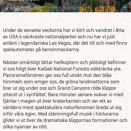
USA
Om
Inspiration
Reseberättelser
I helikopter över Grand
Under de senaste veckorna har vi kört och vandrat i åtta
USA
Canyon
av USA:s vackraste nationalparker och nu har vi just
anlänt i legendariska Las Vegas, där det till och med finns
spelautomater på bensinmackarna.
Nästan omärkligt lättar helikoptern och plötsligt befinner
vi oss högt över Kaibab National Forests vidsträcka yta.
Panoramafönstren ger oss full utsikt mot den blåa
himmeln som omger oss, de gröna landmattorna som
brer ut sig under oss och Grand Canyons röda klippor
ytterst ut i synfältet. Bara minuter senare svävar vi med
fjärilar i magen ut över kraterkanten och ser ett av
världens mest spektakulära naturfenomen breda ut sig
inför våra ögon. Med stämningsfull musik i hörlurarna
glider vi ut över de dramatiska klippornas formationer och
olika nyanser av rött.