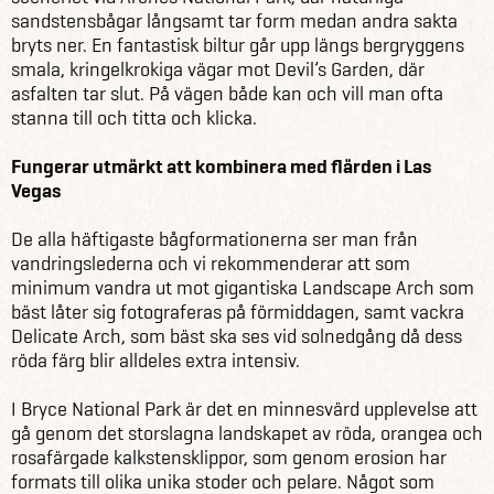
sandstensbågar långsamt tar form medan andra sakta
bryts ner. En fantastisk biltur går upp längs bergryggens
smala, kringelkrokiga vägar mot Devil’s Garden, där
asfalten tar slut. På vägen både kan och vill man ofta
stanna till och titta och klicka.
Fungerar utmärkt att kombinera med flärden i Las
Vegas
De alla häftigaste bågformationerna ser man från
vandringslederna och vi rekommenderar att som
minimum vandra ut mot gigantiska Landscape Arch som
bäst låter sig fotograferas på förmiddagen, samt vackra
Delicate Arch, som bäst ska ses vid solnedgång då dess
röda färg blir alldeles extra intensiv.
I Bryce National Park är det en minnesvärd upplevelse att
gå genom det storslagna landskapet av röda, orangea och
rosafärgade kalkstensklippor, som genom erosion har
formats till olika unika stoder och pelare. Något som