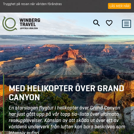
Trygghet på resan när världen förändras
LÄS MER HÄR
MED HELIKOPTER ÖVER GRAND
CANYON
En storslagen flygtur i helikopter över Grand Canyon
har just gått upp på vår topp tio-lista över ultimata
reseupplevelser. Känslan av att skåda ut över ett av
världens underverk från luften kan bara beskrivas som
intensiv eufori.