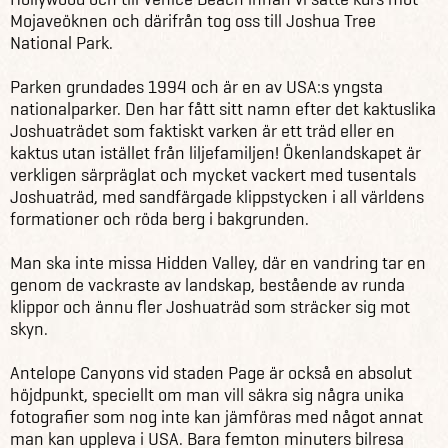
Mojaveöknen och därifrån tog oss till Joshua Tree
National Park.
Parken grundades 1994 och är en av USA:s yngsta
nationalparker. Den har fått sitt namn efter det kaktuslika
Joshuaträdet som faktiskt varken är ett träd eller en
kaktus utan istället från liljefamiljen! Ökenlandskapet är
verkligen särpräglat och mycket vackert med tusentals
Joshuaträd, med sandfärgade klippstycken i all världens
formationer och röda berg i bakgrunden.
Man ska inte missa Hidden Valley, där en vandring tar en
genom de vackraste av landskap, bestående av runda
klippor och ännu fler Joshuaträd som sträcker sig mot
skyn.
Antelope Canyons vid staden Page är också en absolut
höjdpunkt, speciellt om man vill säkra sig några unika
fotografier som nog inte kan jämföras med något annat
man kan uppleva i USA. Bara femton minuters bilresa