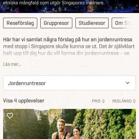
etniska mångfald som utgör Singapores invånare.
Reseförslag
Gruppresor
Studieresor
Om Singa
Här har vi samlat några förslag på hur en jordenruntresa
med stopp i Singapore skulle kunna se ut. Det är självklart
helt upp till dig hur du vill forma din jordenruntresa – se
förslagen nedan som inspiration till just din drömresa.
Läs mer...
Se våra övriga förslag på jordenruntresor runtom i
världen
.
Visa 4 upplevelser
PRIS
RESLÄNGD