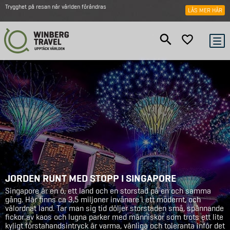
Trygghet på resan när världen förändras
LÄS MER HÄR
JORDEN RUNT MED STOPP I SINGAPORE
Singapore är en ö, ett land och en storstad på en och samma
gång. Här finns ca 3,5 miljoner invånare i ett modernt, och
välordnat land. Tar man sig tid döljer storstaden små, spännande
fickor av kaos och lugna parker med människor som trots ett lite
kyligt förstahandsintryck är varma, vänliga och toleranta inför det