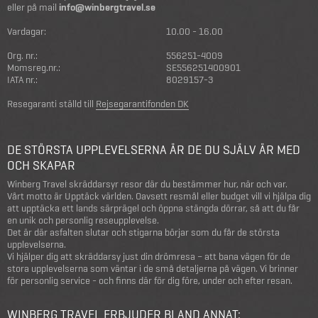
eller på mail
info@winbergtravel.se
Vardagar:
10.00 - 16.00
Org. nr.:
556251-4009
Momsreg.nr.:
SE556251400901
IATA nr.:
8029157-3
Resegaranti ställd till
Rejsegarantifonden DK
DE STÖRSTA UPPLEVELSERNA ÄR DE DU SJÄLV ÄR MED
OCH SKAPAR
Winberg Travel skräddarsyr resor där du bestämmer hur, när och var.
Vårt motto är Upptäck världen. Oavsett resmål eller budget vill vi hjälpa dig
att upptäcka ett lands särprägel och öppna stängda dörrar, så att du får
en unik och personlig reseupplevelse.
Det är där asfalten slutar och stigarna börjar som du får de största
upplevelserna.
Vi hjälper dig att skräddarsy just din drömresa – att bana vägen för de
stora upplevelserna som väntar i de små detaljerna på vägen. Vi brinner
för personlig service - och finns där för dig före, under och efter resan.
WINBERG TRAVEL ERBJUDER BLAND ANNAT: