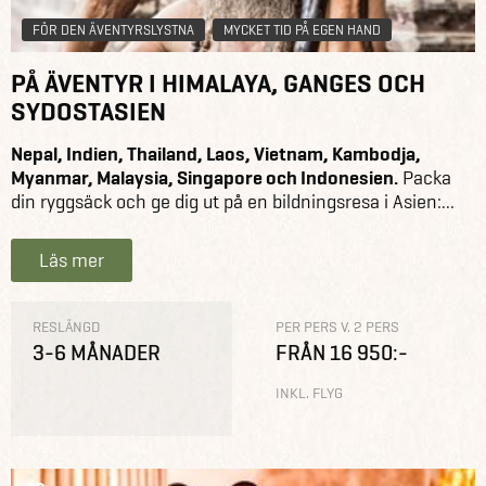
FÖR DEN ÄVENTYRSLYSTNA
MYCKET TID PÅ EGEN HAND
PÅ ÄVENTYR I HIMALAYA, GANGES OCH
SYDOSTASIEN
Nepal, Indien, Thailand, Laos, Vietnam, Kambodja,
Myanmar, Malaysia, Singapore och Indonesien.
Packa
din ryggsäck och ge dig ut på en bildningsresa i Asien:...
Läs mer
RESLÄNGD
PER PERS V. 2 PERS
3-6 MÅNADER
FRÅN 16 950:-
INKL. FLYG