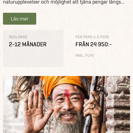
naturupplevelser och möjlighet att tjäna pengar längs...
Läs mer
RESLÄNGD
PER PERS V. 2 PERS
2-12 MÅNADER
FRÅN 24 950:-
INKL. FLYG