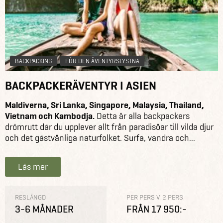
BACKPACKING
FÖR DEN ÄVENTYRSLYSTNA
BACKPACKERÄVENTYR I ASIEN
Maldiverna, Sri Lanka, Singapore, Malaysia, Thailand,
Vietnam och Kambodja.
Detta är alla backpackers
drömrutt där du upplever allt från paradisöar till vilda djur
och det gästvänliga naturfolket. Surfa, vandra och...
Läs mer
RESLÄNGD
PER PERS V. 2 PERS
3-6 MÅNADER
FRÅN 17 950:-