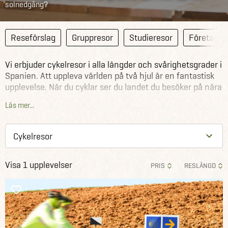
solnedgång?
Reseförslag
Gruppresor
Studieresor
Företagsr
Vi erbjuder cykelresor i alla längder och svårighetsgrader i
Spanien. Att uppleva världen på två hjul är en fantastisk
upplevelse. När du cyklar ser du landet du besöker på nära
håll, samtidigt som den stillsamma farten gör att du
Läs mer...
verkligen hinner ta in alla intryck som kommer emot dig.
Njut av Spaniens många syner, lukter och ljud medan du
susar fram i det gröna landskapet.
Se våra övriga cykelresor runtom i världen
.
Visa 1 upplevelser
PRIS
RESLÄNGD