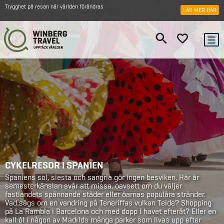
Trygghet på resan när världen förändras
LÄS MER HÄR
CYKELRESOR I SPANIEN
Spaniens sol, siesta och sangria gör ingen besviken. Här är
semesterkänslan svår att missa, oavsett om du väljer
fastlandets spännande städer eller öarnas populära stränder.
Vad sägs om en vandring på Teneriffas vulkan Teide? Shopping
på La Rambla i Barcelona och med dopp i havet efteråt? Eller en
kall öl i någon av Madrids många parker som livas upp efter