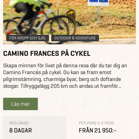
FÖR KROPP OCH SJÄL
OUTDOOR & ADVENTURE
CAMINO FRANCES PÅ CYKEL
Skapa minnen för livet på denna resa där du tar dig an
Camino Francés på cykel. Du kan se fram emot
pilgrimstämning, charmiga byar, berg och doftande
skogar. Tillryggalägg 205 km och andas ut framför...
Läs mer
RESLÄNGD
PER PERS V. 2 PERS
8 DAGAR
FRÅN 21 950:-