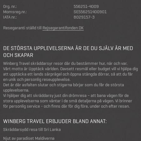
Org. nr.:
556251-4009
Momsreg.nr.:
SE556251400901
IATA nr.:
8029157-3
Resegaranti ställd till
Rejsegarantifonden DK
DE STÖRSTA UPPLEVELSERNA ÄR DE DU SJÄLV ÄR MED
OCH SKAPAR
Winberg Travel skräddarsyr resor där du bestämmer hur, när och var.
Vårt motto är Upptäck världen. Oavsett resmål eller budget vill vi hjälpa dig
att upptäcka ett lands särprägel och öppna stängda dörrar, så att du får
en unik och personlig reseupplevelse.
Det är där asfalten slutar och stigarna börjar som du får de största
upplevelserna.
Vi hjälper dig att skräddarsy just din drömresa – att bana vägen för de
stora upplevelserna som väntar i de små detaljerna på vägen. Vi brinner
för personlig service - och finns där för dig före, under och efter resan.
WINBERG TRAVEL ERBJUDER BLAND ANNAT:
Skräddarsydd resa till Sri Lanka
Njut av paradiset Maldiverna