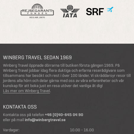
WINBERG TRAVEL SEDAN 1969
Winberg Travel öppnade dörrarna till butiken första gången 1969. På
Winberg Travel jobbar idag flera duktiga och erfarna reserådgivare som
tillsammans har besökt och rest i över 100 länder. Vi skräddarsyr resor till
jordens alla hörn och delar gärna med oss av våra erfarenheter och vår
kunskap för att boka just en resa utöver det vanliga åt dig!
Läs mer om Winberg Travel
.
KONTAKTA OSS
Kontakta oss på telefon
+46 (0)40-645 04 90
eller på mail
info@winbergtravel.se
Vardagar:
10.00 - 16.00