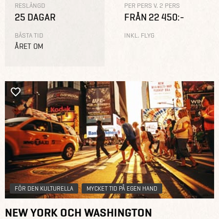
RESLÄNGD
PER PERS V. 2 PERS
25 DAGAR
FRÅN 22 450:-
BÄSTA TID
INKL. FLYG
ÅRET OM
FÖR DEN KULTURELLA
MYCKET TID PÅ EGEN HAND
NEW YORK OCH WASHINGTON