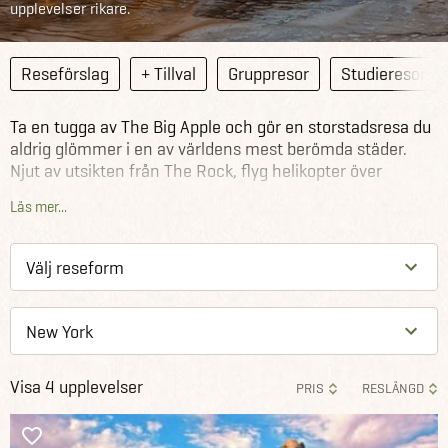
upplevelser rikare.
Reseförslag
+ Tillval
Gruppresor
Studieresor
Ta en tugga av The Big Apple och gör en storstadsresa du
aldrig glömmer i en av världens mest berömda städer.
Njut av utsikten från The Rock, flyg helikopter över
Manhattans skyline, ät en gospelbrunch på Red Rooster i
Läs mer...
Harlem, ta en gratiskryssning med färjan till Staten
Island, promenera över Brooklyn Bridge och besök
hippaste området Williamsburg, njut av utsikten från High
Line och avsluta med fika på Chelsea Market.
Visa 4 upplevelser
PRIS
RESLÄNGD