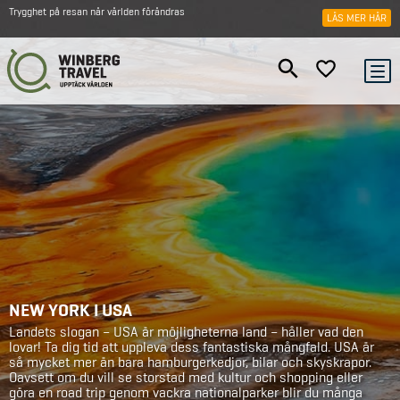
Trygghet på resan när världen förändras
LÄS MER HÄR
NEW YORK I USA
Landets slogan – USA är möjligheterna land – håller vad den
lovar! Ta dig tid att uppleva dess fantastiska mångfald. USA är
så mycket mer än bara hamburgerkedjor, bilar och skyskrapor.
Oavsett om du vill se storstad med kultur och shopping eller
göra en road trip genom vackra nationalparker blir du många