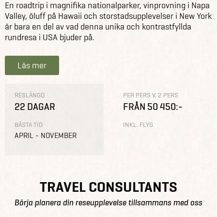
En roadtrip i magnifika nationalparker, vinprovning i Napa
Valley, öluff på Hawaii och storstadsupplevelser i New York
är bara en del av vad denna unika och kontrastfyllda
rundresa i USA bjuder på.
Läs mer
RESLÄNGD
PER PERS V. 2 PERS
22 DAGAR
FRÅN 50 450:-
BÄSTA TID
INKL. FLYG
APRIL - NOVEMBER
TRAVEL CONSULTANTS
Börja planera din reseupplevelse tillsammans med oss