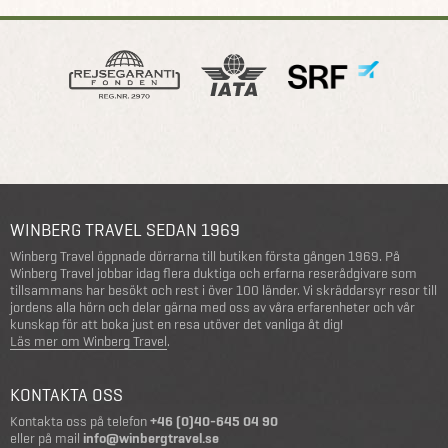
WINBERG TRAVEL SEDAN 1969
Winberg Travel öppnade dörrarna till butiken första gången 1969. På
Winberg Travel jobbar idag flera duktiga och erfarna reserådgivare som
tillsammans har besökt och rest i över 100 länder. Vi skräddarsyr resor till
jordens alla hörn och delar gärna med oss av våra erfarenheter och vår
kunskap för att boka just en resa utöver det vanliga åt dig!
Läs mer om Winberg Travel
.
KONTAKTA OSS
Kontakta oss på telefon
+46 (0)40-645 04 90
eller på mail
info@winbergtravel.se