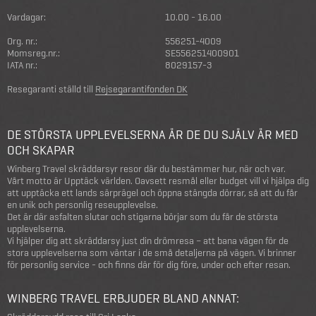
Vardagar:
10.00 - 16.00
Org. nr.:
556251-4009
Momsreg.nr.:
SE556251400901
IATA nr.:
8029157-3
Resegaranti ställd till
Rejsegarantifonden DK
DE STÖRSTA UPPLEVELSERNA ÄR DE DU SJÄLV ÄR MED
OCH SKAPAR
Winberg Travel skräddarsyr resor där du bestämmer hur, när och var.
Vårt motto är Upptäck världen. Oavsett resmål eller budget vill vi hjälpa dig
att upptäcka ett lands särprägel och öppna stängda dörrar, så att du får
en unik och personlig reseupplevelse.
Det är där asfalten slutar och stigarna börjar som du får de största
upplevelserna.
Vi hjälper dig att skräddarsy just din drömresa – att bana vägen för de
stora upplevelserna som väntar i de små detaljerna på vägen. Vi brinner
för personlig service - och finns där för dig före, under och efter resan.
WINBERG TRAVEL ERBJUDER BLAND ANNAT: