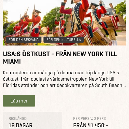
FÖR DEN BEKVÄMA
FÖR DEN KULTURELLA
USA:S ÖSTKUST - FRÅN NEW YORK TILL
MIAMI
Kontrasterna är många på denna road trip längs USA:s
östkust, från coolaste världsmetropolen New York till
Floridas stränder och art decokvarteren på South Beach...
Läs mer
RESLÄNGD
PER PERS V. 2 PERS
19 DAGAR
FRÅN 41 450:-