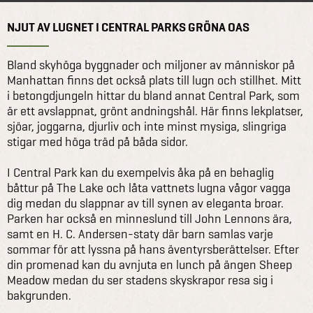
NJUT AV LUGNET I CENTRAL PARKS GRÖNA OAS
Bland skyhöga byggnader och miljoner av människor på
Manhattan finns det också plats till lugn och stillhet. Mitt
i betongdjungeln hittar du bland annat Central Park, som
är ett avslappnat, grönt andningshål. Här finns lekplatser,
sjöar, joggarna, djurliv och inte minst mysiga, slingriga
stigar med höga träd på båda sidor.
I Central Park kan du exempelvis åka på en behaglig
båttur på The Lake och låta vattnets lugna vågor vagga
dig medan du slappnar av till synen av eleganta broar.
Parken har också en minneslund till John Lennons ära,
samt en H. C. Andersen-staty där barn samlas varje
sommar för att lyssna på hans äventyrsberättelser. Efter
din promenad kan du avnjuta en lunch på ängen Sheep
Meadow medan du ser stadens skyskrapor resa sig i
bakgrunden.