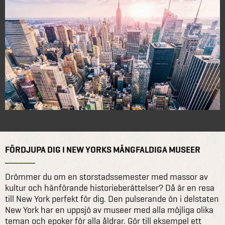
FÖRDJUPA DIG I NEW YORKS MÅNGFALDIGA MUSEER
Drömmer du om en storstadssemester med massor av
kultur och hänförande historieberättelser? Då är en resa
till New York perfekt för dig. Den pulserande ön i delstaten
New York har en uppsjö av museer med alla möjliga olika
teman och epoker för alla åldrar. Gör till eksempel ett