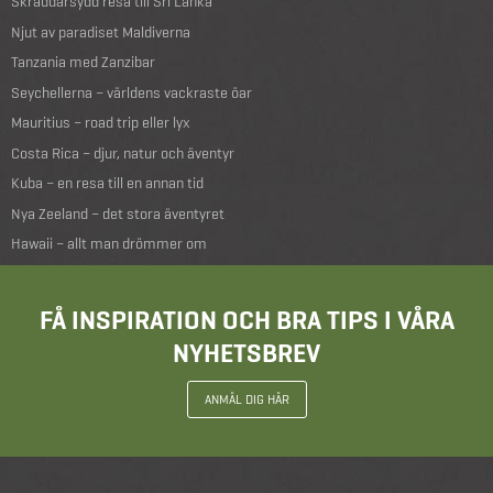
Skräddarsydd resa till Sri Lanka
Njut av paradiset Maldiverna
Tanzania med Zanzibar
Seychellerna – världens vackraste öar
Mauritius – road trip eller lyx
Costa Rica – djur, natur och äventyr
Kuba – en resa till en annan tid
Nya Zeeland – det stora äventyret
Hawaii – allt man drömmer om
FÅ INSPIRATION OCH BRA TIPS I VÅRA
NYHETSBREV
ANMÄL DIG HÄR