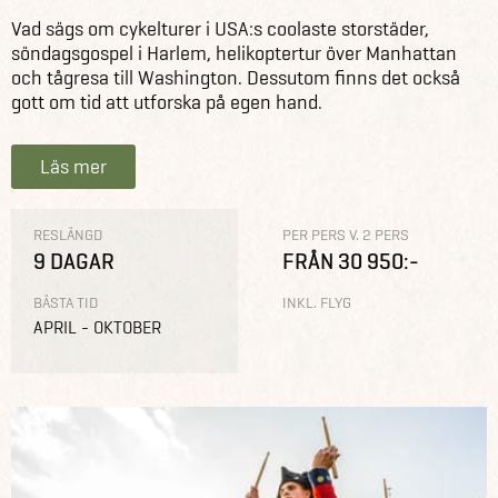
Vad sägs om cykelturer i USA:s coolaste storstäder,
söndagsgospel i Harlem, helikoptertur över Manhattan
och tågresa till Washington. Dessutom finns det också
gott om tid att utforska på egen hand.
Läs mer
RESLÄNGD
PER PERS V. 2 PERS
9 DAGAR
FRÅN 30 950:-
BÄSTA TID
INKL. FLYG
APRIL - OKTOBER