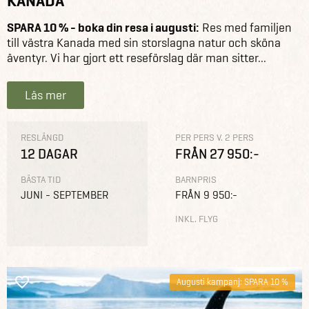
KANADA
SPARA 10 % - boka din resa i augusti:
Res med familjen
till västra Kanada med sin storslagna natur och sköna
äventyr. Vi har gjort ett reseförslag där man sitter...
Läs mer
RESLÄNGD
PER PERS V. 2 PERS
12 DAGAR
FRÅN 27 950:-
BÄSTA TID
BARNPRIS
JUNI - SEPTEMBER
FRÅN 9 950:-
INKL. FLYG
Augusti kampanj: SPARA 10 %