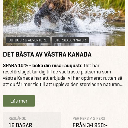
OUTDOOR & ADVENTURE
STORSLAGEN NATUR
DET BÄSTA AV VÄSTRA KANADA
SPARA 10 % - boka din resa i augusti:
Det här
reseförslaget tar dig till de vackraste platserna som
västra Kanada har att erbjuda. Vi har optimerat rutten så
att du får mer tid till att uppleva den storslagna naturen...
Läs mer
RESLÄNGD
PER PERS V. 2 PERS
16 DAGAR
FRÅN 34 950:-