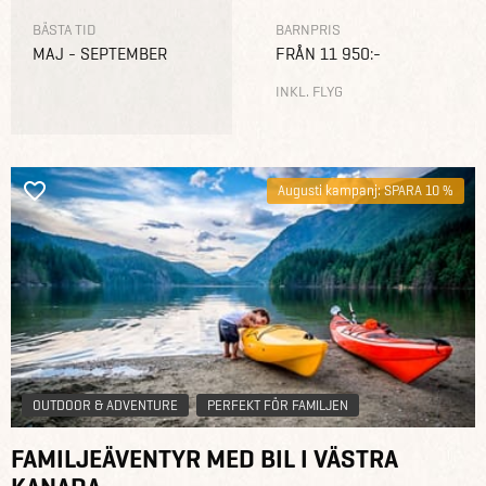
BÄSTA TID
BARNPRIS
MAJ - SEPTEMBER
FRÅN 11 950:-
INKL. FLYG
Augusti kampanj: SPARA 10 %
OUTDOOR & ADVENTURE
PERFEKT FÖR FAMILJEN
FAMILJEÄVENTYR MED BIL I VÄSTRA