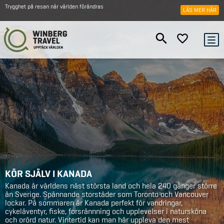
Trygghet på resan när världen förändras
LÄS MER HÄR
KÖR SJÄLV I KANADA
Kanada är världens näst största land och hela 240 gånger större
än Sverige. Spännande storstäder som Toronto och Vancouver
lockar. På sommaren är Kanada perfekt för vandringar,
cykeläventyr, fiske, forsrännning och upplevelser i natursköna
och orörd natur. Vintertid kan man här uppleva den mest