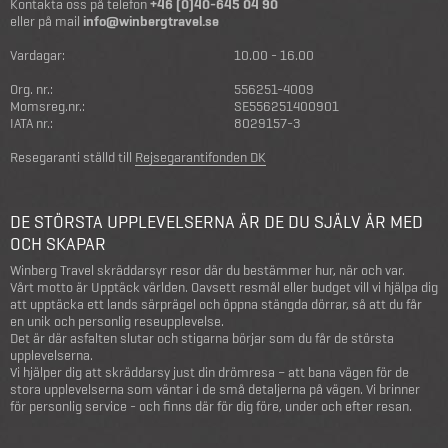
Kontakta oss på telefon
+46 (0)40-645 04 90
eller på mail
info@winbergtravel.se
Vardagar:
10.00 - 16.00
Org. nr.:
556251-4009
Momsreg.nr.:
SE556251400901
IATA nr.:
8029157-3
Resegaranti ställd till
Rejsegarantifonden DK
DE STÖRSTA UPPLEVELSERNA ÄR DE DU SJÄLV ÄR MED
OCH SKAPAR
Winberg Travel skräddarsyr resor där du bestämmer hur, när och var.
Vårt motto är Upptäck världen. Oavsett resmål eller budget vill vi hjälpa dig
att upptäcka ett lands särprägel och öppna stängda dörrar, så att du får
en unik och personlig reseupplevelse.
Det är där asfalten slutar och stigarna börjar som du får de största
upplevelserna.
Vi hjälper dig att skräddarsy just din drömresa – att bana vägen för de
stora upplevelserna som väntar i de små detaljerna på vägen. Vi brinner
för personlig service - och finns där för dig före, under och efter resan.