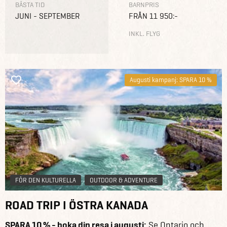
BÄSTA TID
BARNPRIS
JUNI - SEPTEMBER
FRÅN 11 950:-
INKL. FLYG
Augusti kampanj: SPARA 10 %
FÖR DEN KULTURELLA
OUTDOOR & ADVENTURE
ROAD TRIP I ÖSTRA KANADA
SPARA 10 % - boka din resa i augusti:
Se Ontario och