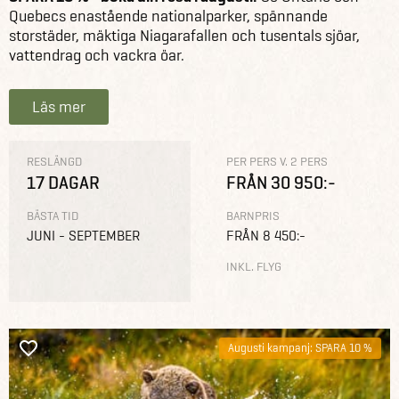
Quebecs enastående nationalparker, spännande
storstäder, mäktiga Niagarafallen och tusentals sjöar,
vattendrag och vackra öar.
Läs mer
RESLÄNGD
PER PERS V. 2 PERS
17 DAGAR
FRÅN 30 950:-
BÄSTA TID
BARNPRIS
JUNI - SEPTEMBER
FRÅN 8 450:-
INKL. FLYG
Augusti kampanj: SPARA 10 %