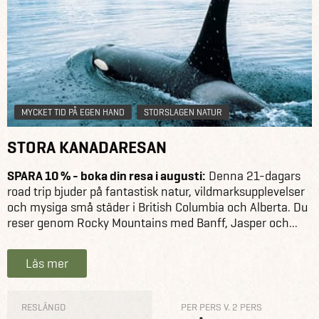
MYCKET TID PÅ EGEN HAND
STORSLAGEN NATUR
STORA KANADARESAN
SPARA 10 % - boka din resa i augusti:
Denna 21-dagars
road trip bjuder på fantastisk natur, vildmarksupplevelser
och mysiga små städer i British Columbia och Alberta. Du
reser genom Rocky Mountains med Banff, Jasper och...
Läs mer
RESLÄNGD
PER PERS V. 2 PERS