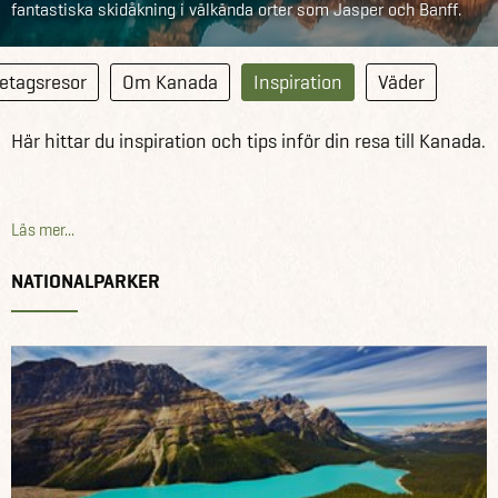
fantastiska skidåkning i välkända orter som Jasper och Banff.
etagsresor
Om Kanada
Inspiration
Väder
Här hittar du inspiration och tips inför din resa till Kanada.
Läs mer...
NATIONALPARKER