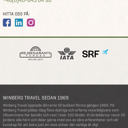
+46(0)40-645 04 90
HITTA OSS PÅ:
WINBERG TRAVEL SEDAN 1969
Winberg Travel öppnade dörrarna till butiken första gången 1969. På
Winberg Travel jobbar idag flera duktiga och erfarna reserådgivare som
tillsammans har besökt och rest i över 100 länder. Vi skräddarsyr resor till
jordens alla hörn och delar gärna med oss av våra erfarenheter och vår
kunskap för att boka just en resa utöver det vanliga åt dig!