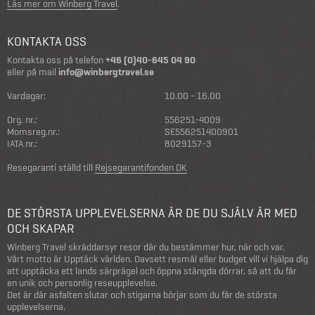
Läs mer om Winberg Travel
.
KONTAKTA OSS
Kontakta oss på telefon
+46 (0)40-645 04 90
eller på mail
info@winbergtravel.se
Vardagar:
10.00 - 16.00
Org. nr.:
556251-4009
Momsreg.nr.:
SE556251400901
IATA nr.:
8029157-3
Resegaranti ställd till
Rejsegarantifonden DK
DE STÖRSTA UPPLEVELSERNA ÄR DE DU SJÄLV ÄR MED
OCH SKAPAR
Winberg Travel skräddarsyr resor där du bestämmer hur, när och var.
Vårt motto är Upptäck världen. Oavsett resmål eller budget vill vi hjälpa dig
att upptäcka ett lands särprägel och öppna stängda dörrar, så att du får
en unik och personlig reseupplevelse.
Det är där asfalten slutar och stigarna börjar som du får de största
upplevelserna.