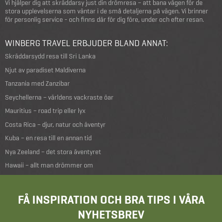
Vi hjälper dig att skräddarsy just din drömresa – att bana vägen för de
stora upplevelserna som väntar i de små detaljerna på vägen. Vi brinner
för personlig service - och finns där för dig före, under och efter resan.
WINBERG TRAVEL ERBJUDER BLAND ANNAT:
Skräddarsydd resa till Sri Lanka
Njut av paradiset Maldiverna
Tanzania med Zanzibar
Seychellerna – världens vackraste öar
Mauritius – road trip eller lyx
Costa Rica – djur, natur och äventyr
Kuba – en resa till en annan tid
Nya Zeeland – det stora äventyret
Hawaii – allt man drömmer om
FÅ INSPIRATION OCH BRA TIPS I VÅRA
NYHETSBREV