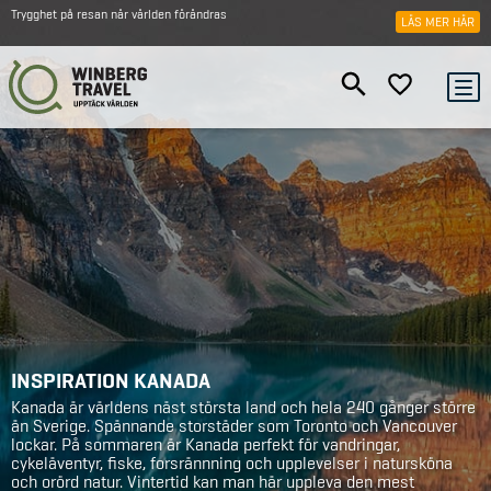
Trygghet på resan när världen förändras
LÄS MER HÄR
INSPIRATION KANADA
Kanada är världens näst största land och hela 240 gånger större
än Sverige. Spännande storstäder som Toronto och Vancouver
lockar. På sommaren är Kanada perfekt för vandringar,
cykeläventyr, fiske, forsrännning och upplevelser i natursköna
och orörd natur. Vintertid kan man här uppleva den mest