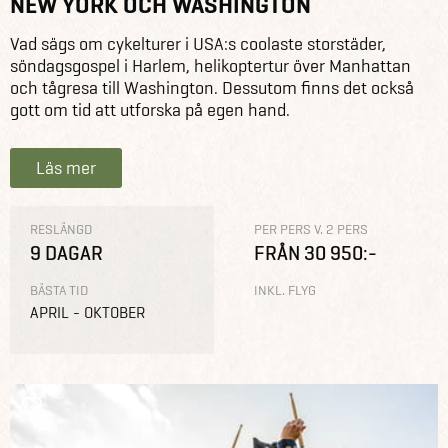
NEW YORK OCH WASHINGTON
Vad sägs om cykelturer i USA:s coolaste storstäder,
söndagsgospel i Harlem, helikoptertur över Manhattan
och tågresa till Washington. Dessutom finns det också
gott om tid att utforska på egen hand.
Läs mer
RESLÄNGD
PER PERS V. 2 PERS
9 DAGAR
FRÅN 30 950:-
BÄSTA TID
INKL. FLYG
APRIL - OKTOBER