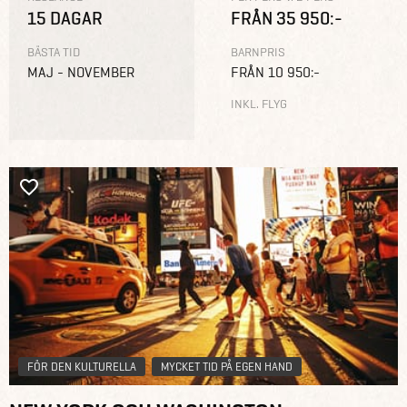
15 DAGAR
FRÅN 35 950:-
BÄSTA TID
BARNPRIS
MAJ - NOVEMBER
FRÅN 10 950:-
INKL. FLYG
FÖR DEN KULTURELLA
MYCKET TID PÅ EGEN HAND