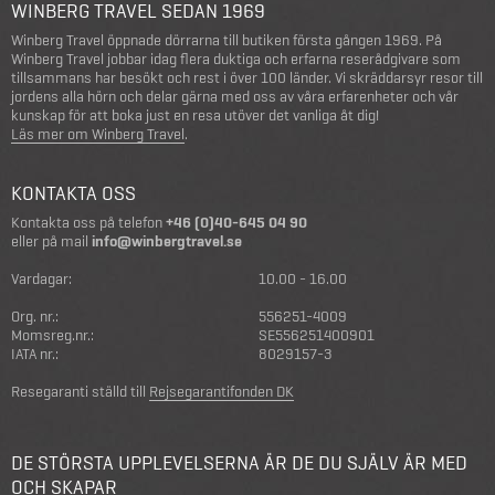
WINBERG TRAVEL SEDAN 1969
Winberg Travel öppnade dörrarna till butiken första gången 1969. På
Winberg Travel jobbar idag flera duktiga och erfarna reserådgivare som
tillsammans har besökt och rest i över 100 länder. Vi skräddarsyr resor till
jordens alla hörn och delar gärna med oss av våra erfarenheter och vår
kunskap för att boka just en resa utöver det vanliga åt dig!
Läs mer om Winberg Travel
.
KONTAKTA OSS
Kontakta oss på telefon
+46 (0)40-645 04 90
eller på mail
info@winbergtravel.se
Vardagar:
10.00 - 16.00
Org. nr.:
556251-4009
Momsreg.nr.:
SE556251400901
IATA nr.:
8029157-3
Resegaranti ställd till
Rejsegarantifonden DK
DE STÖRSTA UPPLEVELSERNA ÄR DE DU SJÄLV ÄR MED
OCH SKAPAR