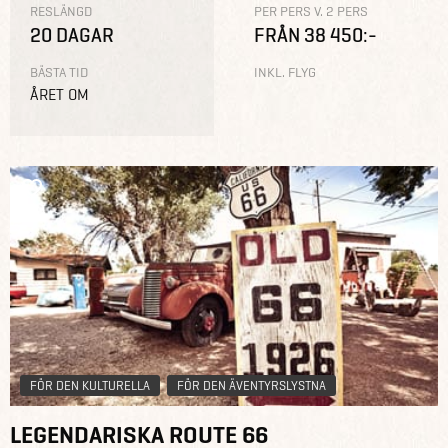
RESLÄNGD
PER PERS V. 2 PERS
20 DAGAR
FRÅN 38 450:-
BÄSTA TID
INKL. FLYG
ÅRET OM
FÖR DEN KULTURELLA
FÖR DEN ÄVENTYRSLYSTNA
LEGENDARISKA ROUTE 66