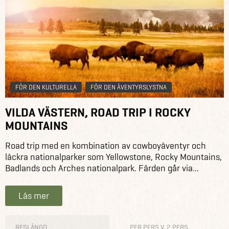
FÖR DEN KULTURELLA
FÖR DEN ÄVENTYRSLYSTNA
VILDA VÄSTERN, ROAD TRIP I ROCKY
MOUNTAINS
Road trip med en kombination av cowboyäventyr och
läckra nationalparker som Yellowstone, Rocky Mountains,
Badlands och Arches nationalpark. Färden går via...
Läs mer
RESLÄNGD
PER PERS V. 2 PERS