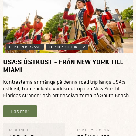
FÖR DEN BEKVÄMA
FÖR DEN KULTURELLA
USA:S ÖSTKUST - FRÅN NEW YORK TILL
MIAMI
Kontrasterna är många på denna road trip längs USA:s
östkust, från coolaste världsmetropolen New York till
Floridas stränder och art decokvarteren på South Beach...
Läs mer
RESLÄNGD
PER PERS V. 2 PERS