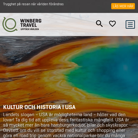
Trygghet på resan när världen förändras
LÄS MER HÄR
KULTUR OCH HISTORIA I USA
Landets slogan – USA är möjligheterna land – håller vad den
lovar! Ta dig tid att uppleva dess fantastiska mångfald. USA är
så mycket mer än bara hamburgerkedjor, bilar och skyskrapor.
Oavsett om du vill se storstad med kultur och shopping eller
göra en road trip genom vackra nationalparker blir du många