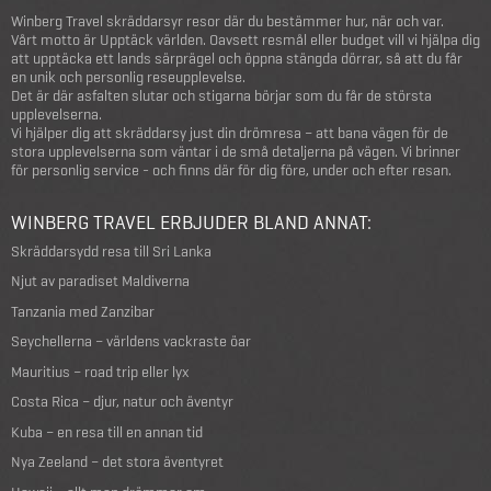
Winberg Travel skräddarsyr resor där du bestämmer hur, när och var.
Vårt motto är Upptäck världen. Oavsett resmål eller budget vill vi hjälpa dig
att upptäcka ett lands särprägel och öppna stängda dörrar, så att du får
en unik och personlig reseupplevelse.
Det är där asfalten slutar och stigarna börjar som du får de största
upplevelserna.
Vi hjälper dig att skräddarsy just din drömresa – att bana vägen för de
stora upplevelserna som väntar i de små detaljerna på vägen. Vi brinner
för personlig service - och finns där för dig före, under och efter resan.
WINBERG TRAVEL ERBJUDER BLAND ANNAT:
Skräddarsydd resa till Sri Lanka
Njut av paradiset Maldiverna
Tanzania med Zanzibar
Seychellerna – världens vackraste öar
Mauritius – road trip eller lyx
Costa Rica – djur, natur och äventyr
Kuba – en resa till en annan tid
Nya Zeeland – det stora äventyret