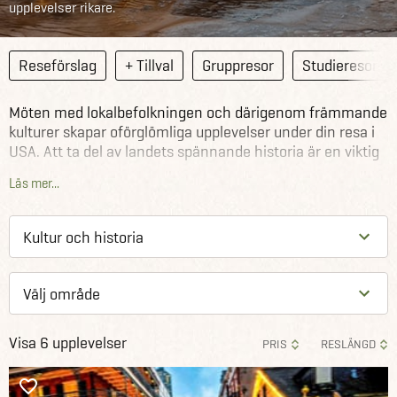
upplevelser rikare.
Reseförslag
+ Tillval
Gruppresor
Studieresor
Möten med lokalbefolkningen och därigenom främmande
kulturer skapar oförglömliga upplevelser under din resa i
USA. Att ta del av landets spännande historia är en viktig
del för att bättre förstå det land som du reser i. För dig
Läs mer...
som vill uppleva USA:s spännande kultur och historia har
vi valt ut några resor med extra stort fokus på just detta.
Se våra övriga kultur- och historieresor runtom i världen
.
Visa 6 upplevelser
PRIS
RESLÄNGD