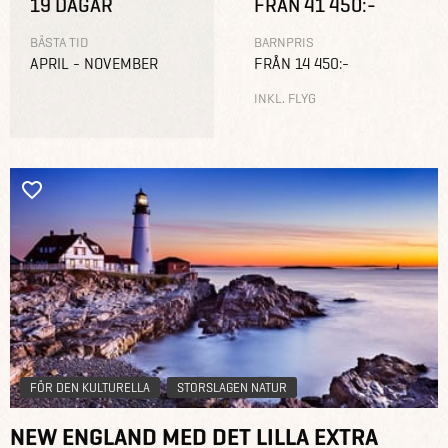
19 DAGAR
FRÅN 41 450:-
BÄSTA TID
BARNPRIS
APRIL - NOVEMBER
FRÅN 14 450:-
INKL. FLYG
FÖR DEN KULTURELLA
STORSLAGEN NATUR
NEW ENGLAND MED DET LILLA EXTRA