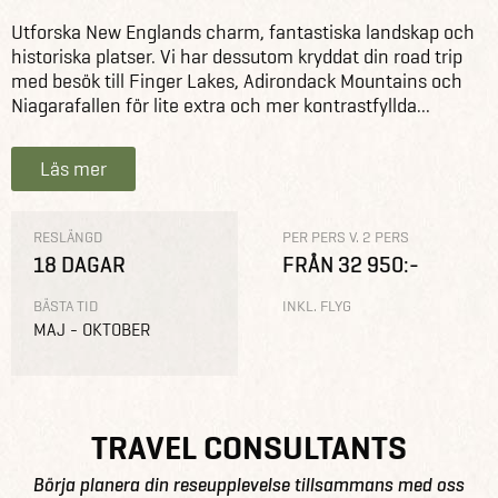
Utforska New Englands charm, fantastiska landskap och
historiska platser. Vi har dessutom kryddat din road trip
med besök till Finger Lakes, Adirondack Mountains och
Niagarafallen för lite extra och mer kontrastfyllda...
Läs mer
RESLÄNGD
PER PERS V. 2 PERS
18 DAGAR
FRÅN 32 950:-
BÄSTA TID
INKL. FLYG
MAJ - OKTOBER
TRAVEL CONSULTANTS
Börja planera din reseupplevelse tillsammans med oss