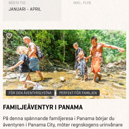
BÄSTA TID
INKL. FLYG
JANUARI - APRIL
FÖR DEN ÄVENTYRSLYSTNA
PERFEKT FÖR FAMILJEN
FAMILJEÄVENTYR I PANAMA
På denna spännande familjeresa i Panama börjar du
äventyren i Panama City, möter regnskogens urinvånare