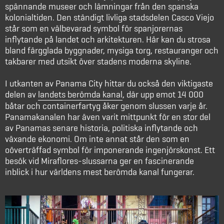
spännande museer och lämningar från den spanska
kolonialtiden. Den ständigt livliga stadsdelen Casco Viejo
står som en välbevarad symbol för spanjorernas
inflytande på landet och arkitekturen. Här kan du strosa
bland färgglada byggnader, mysiga torg, restauranger och
takbarer med utsikt över stadens moderna skyline.
I utkanten av Panama City hittar du också den viktigaste
delen av
landets berömda kanal
, där upp emot 14 000
båtar och containerfartyg åker genom slussen varje år.
Panamakanalen har även varit mittpunkt för en stor del
av Panamas senare historia, politiska inflytande och
växande ekonomi. Om inte annat står den som en
oöverträffad symbol för imponerande ingenjörskonst. Ett
besök vid Miraflores-slussarna ger en fascinerande
inblick i hur världens mest berömda kanal fungerar.