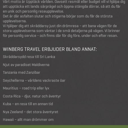
Vårt motto är Upptäck världen. Oavsett resmål eller budget vill vi hjälpa dig
att upptäcka ett lands särprägel och öppna stängda dörrar, så att du får
en unik och personlig reseupplevelse.
Det är där asfalten slutar och stigarna börjar som du får de största
upplevelserna.
Vi hjälper dig att skräddarsy just din drömresa – att bana vägen för de
stora upplevelserna som väntar i de små detaljerna på vägen. Vi brinner
för personlig service - och finns där för dig före, under och efter resan.
WINBERG TRAVEL ERBJUDER BLAND ANNAT:
Skräddarsydd resa till Sri Lanka
Njut av paradiset Maldiverna
Tanzania med Zanzibar
Seychellerna – världens vackraste öar
Mauritius – road trip eller lyx
Costa Rica – djur, natur och äventyr
Kuba – en resa till en annan tid
Nya Zeeland – det stora äventyret
Hawaii – allt man drömmer om