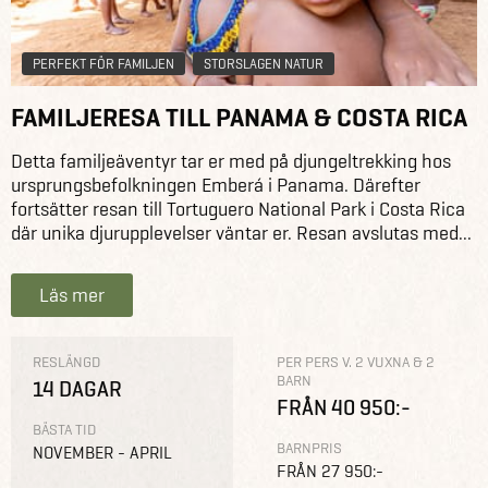
PERFEKT FÖR FAMILJEN
STORSLAGEN NATUR
FAMILJERESA TILL PANAMA & COSTA RICA
Detta familjeäventyr tar er med på djungeltrekking hos
ursprungsbefolkningen Emberá i Panama. Därefter
fortsätter resan till Tortuguero National Park i Costa Rica
där unika djurupplevelser väntar er. Resan avslutas med...
Läs mer
RESLÄNGD
PER PERS V. 2 VUXNA & 2
BARN
14 DAGAR
FRÅN 40 950:-
BÄSTA TID
BARNPRIS
NOVEMBER - APRIL
FRÅN 27 950:-