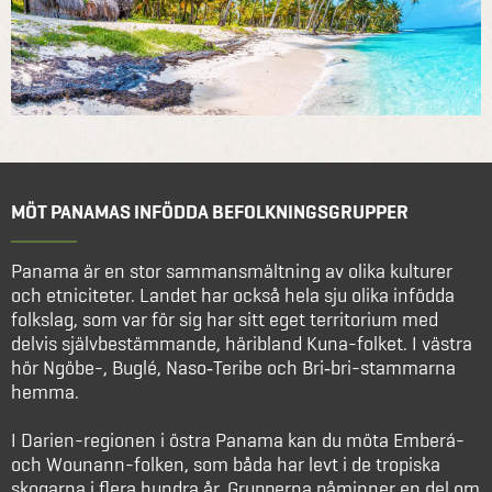
MÖT PANAMAS INFÖDDA BEFOLKNINGSGRUPPER
Panama är en stor sammansmältning av olika kulturer
och etniciteter. Landet har också hela sju olika infödda
folkslag, som var för sig har sitt eget territorium med
delvis självbestämmande, häribland Kuna-folket. I västra
hör Ngöbe-, Buglé, Naso‐Teribe och Bri‐bri-stammarna
hemma.
I Darien-regionen i östra Panama kan du möta Emberá-
och Wounann-folken, som båda har levt i de tropiska
skogarna i flera hundra år. Grupperna påminner en del om