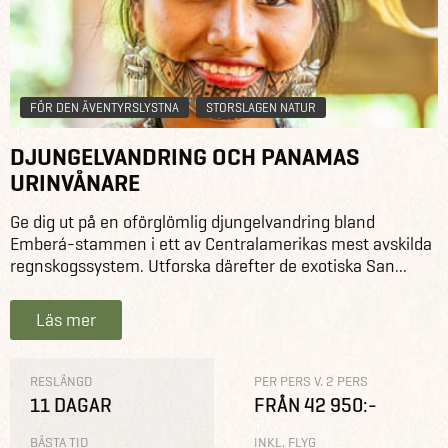
FÖR DEN ÄVENTYRSLYSTNA
STORSLAGEN NATUR
DJUNGELVANDRING OCH PANAMAS
URINVÅNARE
Ge dig ut på en oförglömlig djungelvandring bland
Emberá-stammen i ett av Centralamerikas mest avskilda
regnskogssystem. Utforska därefter de exotiska San...
Läs mer
RESLÄNGD
PER PERS V. 2 PERS
11 DAGAR
FRÅN 42 950:-
BÄSTA TID
INKL. FLYG