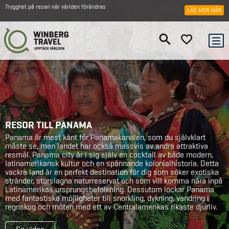
Trygghet på resan när världen förändras
LÄS MER HÄR
RESOR TILL PANAMA
Panama är mest känt för Panamakanalen, som du självklart
måste se, men landet har också massvis av andra attraktiva
resmål. Panama city är i sig själv en cocktail av både modern,
latinamerikansk kultur och en spännande kolonialhistoria. Detta
vackra land är en perfekt destination för dig som söker exotiska
stränder, storslagna naturreservat och som vill komma nära inpå
Latinamerikas ursprungsbefolkning. Dessutom lockar Panama
med fantastiska möjligheter till snorkling, dykning, vandring i
regnskog och möten med ett av Centralamerikas rikaste djurliv.