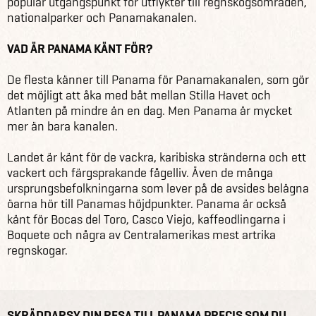
populär utgångspunkt för utflykter till regnskogsområden,
nationalparker och Panamakanalen.
VAD ÄR PANAMA KÄNT FÖR?
De flesta känner till Panama för Panamakanalen, som gör
det möjligt att åka med båt mellan Stilla Havet och
Atlanten på mindre än en dag. Men Panama är mycket
mer än bara kanalen.
Landet är känt för de vackra, karibiska stränderna och ett
vackert och färgsprakande fågelliv. Även de många
ursprungsbefolkningarna som lever på de avsides belägna
öarna hör till Panamas höjdpunkter. Panama är också
känt för Bocas del Toro, Casco Viejo, kaffeodlingarna i
Boquete och några av Centralamerikas mest artrika
regnskogar.
SKRÄDDARSY DIN RESA TILL PANAMA PRECIS SOM DU