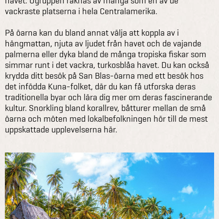
havet. Ögruppen räknas av många som en av de
vackraste platserna i hela Centralamerika.
På öarna kan du bland annat välja att koppla av i
hängmattan, njuta av ljudet från havet och de vajande
palmerna eller dyka bland de många tropiska fiskar som
simmar runt i det vackra, turkosblåa havet. Du kan också
krydda ditt besök på San Blas-öarna med ett besök hos
det infödda Kuna-folket, där du kan få utforska deras
traditionella byar och lära dig mer om deras fascinerande
kultur. Snorkling bland korallrev, båtturer mellan de små
öarna och möten med lokalbefolkningen hör till de mest
uppskattade upplevelserna här.