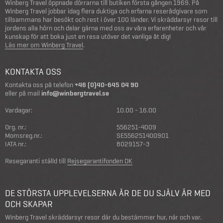
Winberg Travel öppnade dörrarna till butiken första gången 1969. På
Winberg Travel jobbar idag flera duktiga och erfarna reserådgivare som
tillsammans har besökt och rest i över 100 länder. Vi skräddarsyr resor till
jordens alla hörn och delar gärna med oss av våra erfarenheter och vår
kunskap för att boka just en resa utöver det vanliga åt dig!
Läs mer om Winberg Travel
.
KONTAKTA OSS
Kontakta oss på telefon
+46 (0)40-645 04 90
eller på mail
info@winbergtravel.se
Vardagar:
10.00 - 16.00
Org. nr.:
556251-4009
Momsreg.nr.:
SE556251400901
IATA nr.:
8029157-3
Resegaranti ställd till
Rejsegarantifonden DK
DE STÖRSTA UPPLEVELSERNA ÄR DE DU SJÄLV ÄR MED
OCH SKAPAR
Winberg Travel skräddarsyr resor där du bestämmer hur, när och var.