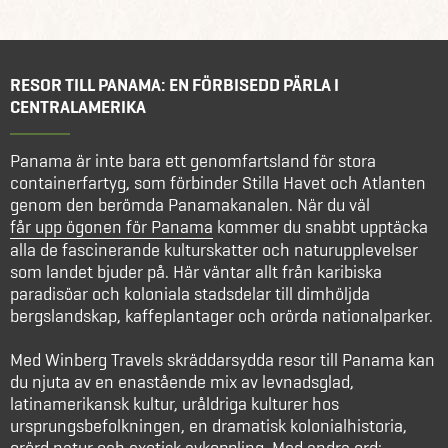
RESOR TILL PANAMA: EN FÖRBISEDD PÄRLA I
CENTRALAMERIKA
Panama är inte bara ett genomfartsland för stora
containerfartyg, som förbinder Stilla Havet och Atlanten
genom den berömda Panamakanalen. När du väl
får upp ögonen för Panama
kommer du snabbt upptäcka
alla de fascinerande kulturskatter och naturupplevelser
som landet bjuder på. Här väntar allt från karibiska
paradisöar och koloniala stadsdelar till dimhöljda
bergslandskap, kaffeplantager och orörda nationalparker.
Med Winberg Travels skräddarsydda resor till Panama kan
du njuta av en enastående mix av levnadsglad,
latinamerikansk kultur, uråldriga kulturer hos
ursprungsbefolkningen, en dramatisk kolonialhistoria,
orörd natur och exotisk avkoppling. Med andra ord: