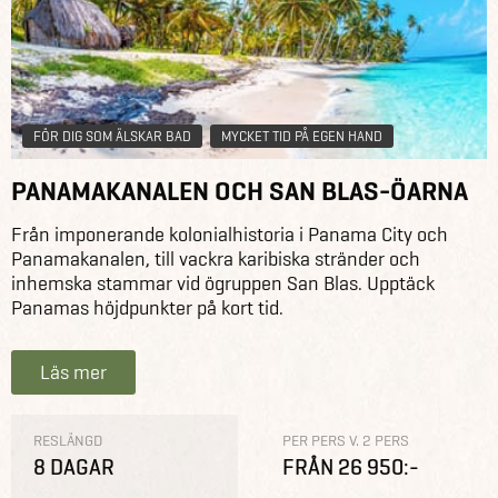
FÖR DIG SOM ÄLSKAR BAD
MYCKET TID PÅ EGEN HAND
PANAMAKANALEN OCH SAN BLAS-ÖARNA
Från imponerande kolonialhistoria i Panama City och
Panamakanalen, till vackra karibiska stränder och
inhemska stammar vid ögruppen San Blas. Upptäck
Panamas höjdpunkter på kort tid.
Läs mer
RESLÄNGD
PER PERS V. 2 PERS
8 DAGAR
FRÅN 26 950:-