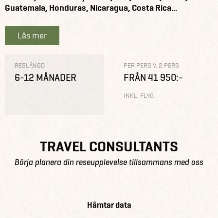
Guatemala, Honduras, Nicaragua, Costa Rica...
Läs mer
RESLÄNGD
PER PERS V. 2 PERS
6-12 MÅNADER
FRÅN 41 950:-
INKL. FLYG
TRAVEL CONSULTANTS
Börja planera din reseupplevelse tillsammans med oss
Hämtar data