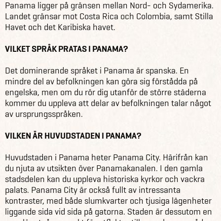
Panama ligger på gränsen mellan Nord- och Sydamerika.
Landet gränsar mot Costa Rica och Colombia, samt Stilla
Havet och det Karibiska havet.
VILKET SPRÅK PRATAS I PANAMA?
Det dominerande språket i Panama är spanska. En
mindre del av befolkningen kan göra sig förstådda på
engelska, men om du rör dig utanför de större städerna
kommer du uppleva att delar av befolkningen talar något
av ursprungsspråken.
VILKEN ÄR HUVUDSTADEN I PANAMA?
Huvudstaden i Panama heter Panama City. Härifrån kan
du njuta av utsikten över Panamakanalen. I den gamla
stadsdelen kan du uppleva historiska kyrkor och vackra
palats. Panama City är också fullt av intressanta
kontraster, med både slumkvarter och tjusiga lägenheter
liggande sida vid sida på gatorna. Staden är dessutom en