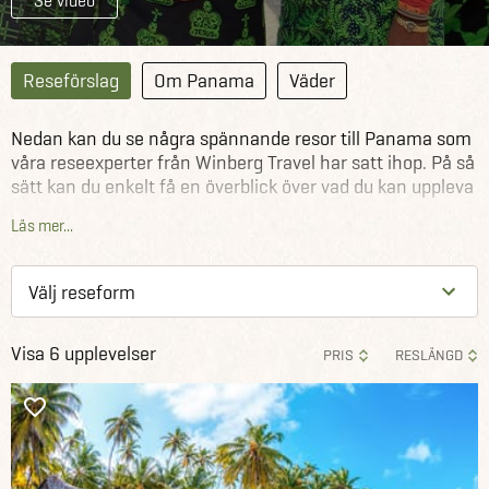
Se video
Reseförslag
Om Panama
Väder
Nedan kan du se några spännande resor till Panama som
våra reseexperter från Winberg Travel har satt ihop. På så
sätt kan du enkelt få en överblick över vad du kan uppleva
under en bestämd tidsperiod.
Läs mer...
Reseförslagen är till för att inspirera. Därför kan du välja
att antingen köpa ett reseförslag exakt som det ser ut
eller använda dem som en utgångspunkt för din egen
resa i Panama.
Visa 6 upplevelser
PRIS
RESLÄNGD