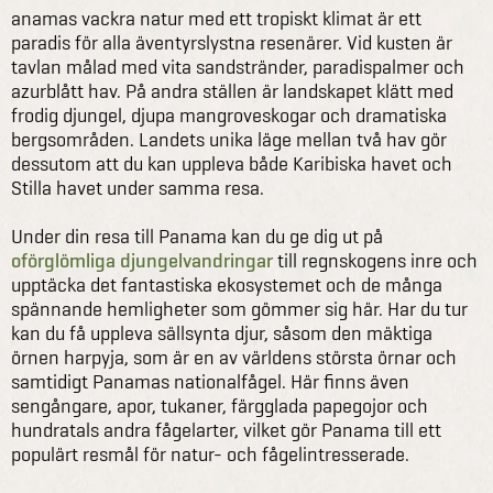
anamas vackra natur med ett tropiskt klimat är ett
paradis för alla äventyrslystna resenärer. Vid kusten är
tavlan målad med vita sandstränder, paradispalmer och
azurblått hav. På andra ställen är landskapet klätt med
frodig djungel, djupa mangroveskogar och dramatiska
bergsområden. Landets unika läge mellan två hav gör
dessutom att du kan uppleva både Karibiska havet och
Stilla havet under samma resa.
Under din resa till Panama kan du ge dig ut på
oförglömliga djungelvandringar
till regnskogens inre och
upptäcka det fantastiska ekosystemet och de många
spännande hemligheter som gömmer sig här. Har du tur
kan du få uppleva sällsynta djur, såsom den mäktiga
örnen harpyja, som är en av världens största örnar och
samtidigt Panamas nationalfågel. Här finns även
sengångare, apor, tukaner, färgglada papegojor och
hundratals andra fågelarter, vilket gör Panama till ett
populärt resmål för natur- och fågelintresserade.