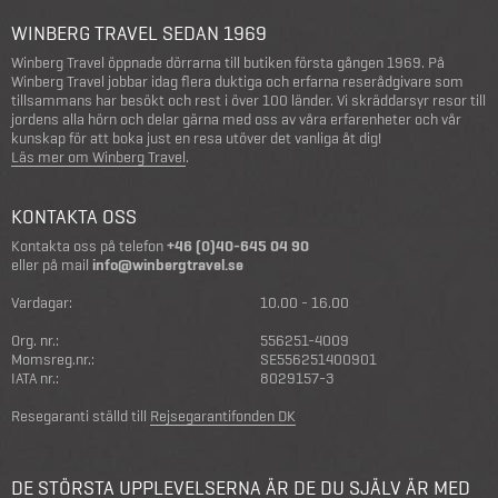
WINBERG TRAVEL SEDAN 1969
Winberg Travel öppnade dörrarna till butiken första gången 1969. På
Winberg Travel jobbar idag flera duktiga och erfarna reserådgivare som
tillsammans har besökt och rest i över 100 länder. Vi skräddarsyr resor till
jordens alla hörn och delar gärna med oss av våra erfarenheter och vår
kunskap för att boka just en resa utöver det vanliga åt dig!
Läs mer om Winberg Travel
.
KONTAKTA OSS
Kontakta oss på telefon
+46 (0)40-645 04 90
eller på mail
info@winbergtravel.se
Vardagar:
10.00 - 16.00
Org. nr.:
556251-4009
Momsreg.nr.:
SE556251400901
IATA nr.:
8029157-3
Resegaranti ställd till
Rejsegarantifonden DK
DE STÖRSTA UPPLEVELSERNA ÄR DE DU SJÄLV ÄR MED