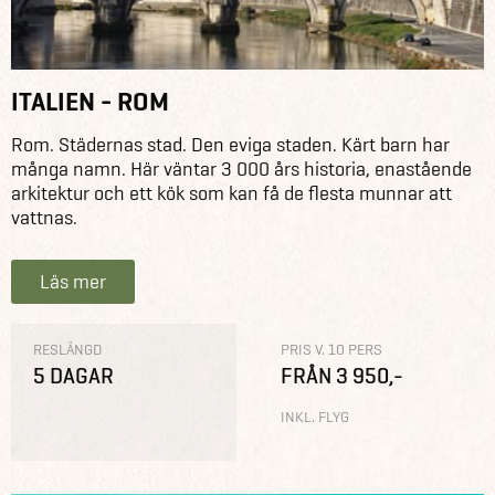
ITALIEN - ROM
Rom. Städernas stad. Den eviga staden. Kärt barn har
många namn. Här väntar 3 000 års historia, enastående
arkitektur och ett kök som kan få de flesta munnar att
vattnas.
Läs mer
RESLÄNGD
PRIS V. 10 PERS
5 DAGAR
FRÅN 3 950,-
INKL. FLYG