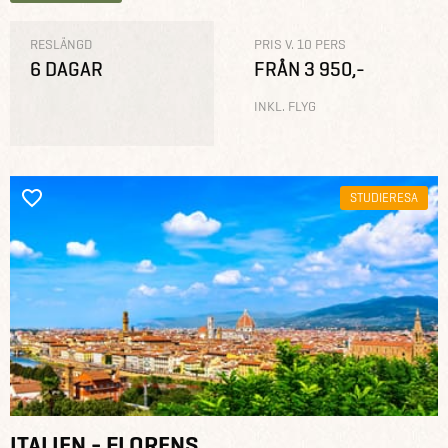
RESLÄNGD
PRIS V. 10 PERS
6 DAGAR
FRÅN 3 950,-
INKL. FLYG
STUDIERESA
ITALIEN - FLORENS