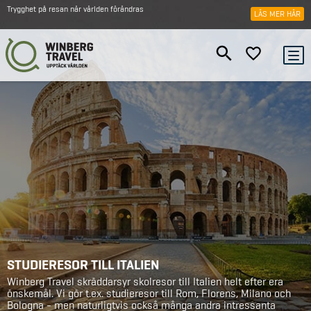
Trygghet på resan när världen förändras
LÄS MER HÄR
STUDIERESOR TILL ITALIEN
Winberg Travel skräddarsyr skolresor till Italien helt efter era
önskemål. Vi gör t.ex. studieresor till Rom, Florens, Milano och
Bologna - men naturligtvis också många andra intressanta