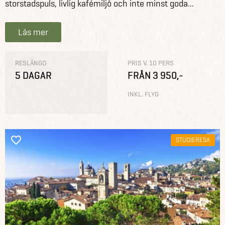
storstadspuls, livlig kafémiljö och inte minst goda...
Läs mer
RESLÄNGD
PRIS V. 10 PERS
5 DAGAR
FRÅN 3 950,-
INKL. FLYG
STUDIERESA