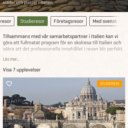
städer och platser i Italien.
resor
Studieresor
Företagsresor
Med svensk rese
Tillsammans med vår samarbetspartner i Italien kan vi
göra ett fullmatat program för en skolresa till Italien och
säkra att det professionella innehållet i resan blir perfekt.
Förutom flygbiljetter kan vi hjälpa till med besök på olika
Läs mer...
företag, skolor och museer. Vi hjälper er med hela resan -
från början till slut!
Visa 7 upplevelser
STUDIERESA